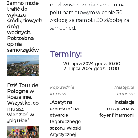
Jamno może
możliwość rozbicia namiotu na
trafić do
polu namiotowym w cenie 30
wykazu
zł/dobę za namiot i 30 zł/dobę za
śródlądowych
dróg
samochód.
wodnych.
Potrzebna
opinia
samorządów
Terminy:
20 Lipca 2024 godz. 10:00
21 Lipca 2024 godz. 10:00
Dziś Tour de
Poprzednia
Następna
Pologne w
impreza
impreza
Koszalinie.
„Apetyt na
Instalacja
Wszystko, co
musisz
czereśnie” na
muzyczna w
wiedzieć w
otwarcie
foyer filharmonii
„pigułce”
tegorocznego
sezonu Wioski
Artystycznej