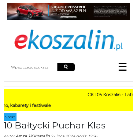
☰
CK 105 Koszalin - Lato w Mi
ety i festiwale
Sport
10 Bałtycki Puchar Klas
Autor
Art za JK Koszalin
2 Lipca 2024 godz. 12:26