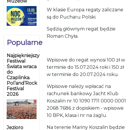
Muzeów
W klasie Europa regaty zaliczane
są do Pucharu Polski.
Sędzią głównym regat będzie
Roman Chyła.
Popularne
Najpiękniejszy
Wpisowe do regat wynosi 100 zł w
Festiwal
Świata wraca
terminie do 15.07.2024 roki i 150 zł
do
w terminie do 20.07.2024 roku.
Czaplinka.
Pol’and’Rock
Wpisowe należy wpłacać na
Festival
rachunek bankowy Jacht Klub
2026
Koszalin nr 10 1090 1711 0000 0001
2068 7686 z dopiskiem - wpisowe
10 BPK, klasa i nr na żaglu.
Na terenie Mariny Koszalin będzie
Jezioro