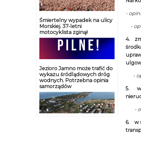
Narko
- opi
Śmiertelny wypadek na ulicy
Morskiej. 37-letni
- opin
motocyklista zginął
4.
zm
środka
upraw
ulgo
Jezioro Jamno może trafić do
wykazu śródlądowych dróg
- opi
wodnych. Potrzebna opinia
samorządów
5.
w
nieruc
- opi
6.
w 
trans