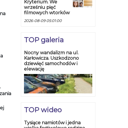
Kryterium. We
wrześniu pięć
filmowych wtorków
lina
2026-08-09 05:01:00
TOP galeria
Nocny wandalizm na ul.
ta
Karłowicza. Uszkodzono
dziewięć samochodów i
elewację
,
zania
ej
TOP wideo
Tysiące namiotów i jedna