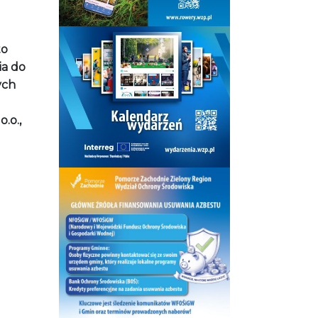
to
ia do
ych
.o.,