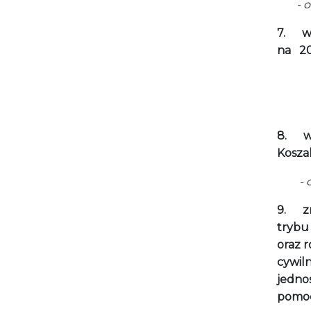
- opi
7.
w
na 20
- op
8.
w
Kosza
- opi
9.
z
trybu
oraz r
cywil
jedno
pomoc