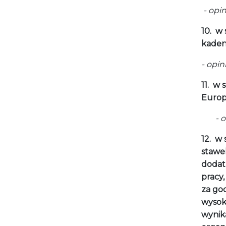
- opi
10.
w 
kaden
- opi
11.
w s
Europ
- opin
12.
w 
stawe
dodat
pracy
za go
wysok
wynik