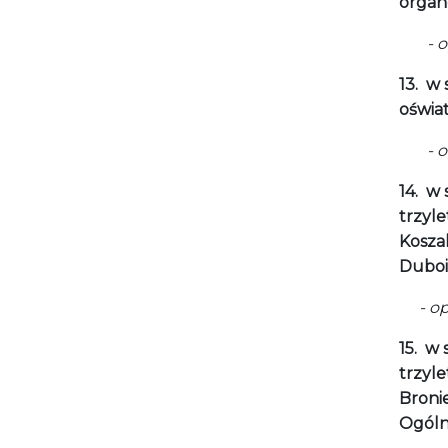
organ
- opin
13.
w 
oświa
- opin
14.
w 
trzyl
Kosza
Dubois
- o
15.
w 
trzyl
Broni
Ogóln