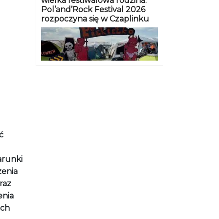
wielka festiwalowa rodzina.
Pol’and’Rock Festival 2026
rozpoczyna się w Czaplinku
ć
arunki
zenia
raz
enia
ych