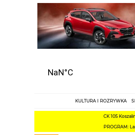
KULTURA I ROZRYWKA
S
CK 105 Koszalin - Lato
PROGRAM: Lato w Amfiteatr