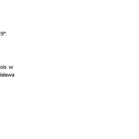
9":
ois w
isława
: