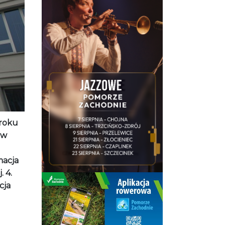
 roku
 w
macja
 4.
cja