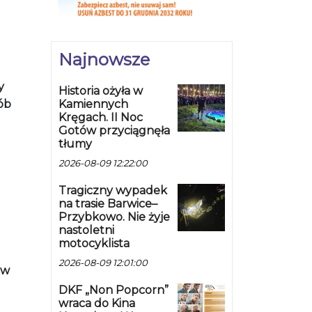
Najnowsze
y
Historia ożyła w
Kamiennych
ób
Kręgach. II Noc
Gotów przyciągnęła
tłumy
2026-08-09 12:22:00
Tragiczny wypadek
na trasie Barwice–
Przybkowo. Nie żyje
nastoletni
motocyklista
2026-08-09 12:01:00
ów
DKF „Non Popcorn”
wraca do Kina