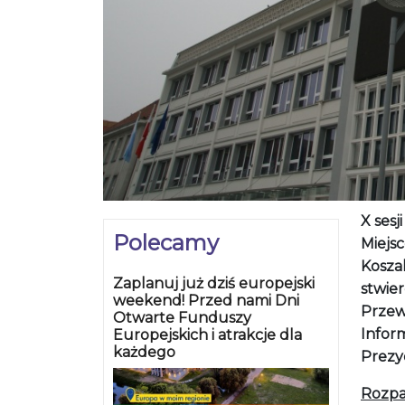
X sesj
Polecamy
Miejs
Koszal
Zaplanuj już dziś europejski
stwier
weekend! Przed nami Dni
Przewo
Otwarte Funduszy
Inform
Europejskich i atrakcje dla
każdego
Prezyd
Rozpa