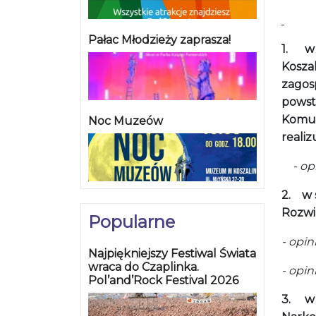
Pałac Młodzieży zaprasza!
1.
w
Kosza
zagos
powst
Komun
Noc Muzeów
realiz
- opi
2.
w 
Rozwi
Popularne
- opi
Najpiękniejszy Festiwal Świata
wraca do Czaplinka.
- opin
Pol’and’Rock Festival 2026
3.
w 