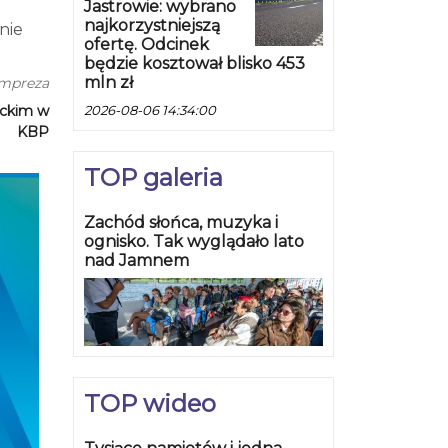
Jastrowie: wybrano
najkorzystniejszą
nie
ofertę. Odcinek
będzie kosztował blisko 453
u. W
mln zł
impreza
 się
eckim w
2026-08-06 14:34:00
–
KBP
weźmie
TOP galeria
dszkoli
ju
Zachód słońca, muzyka i
gię
ognisko. Tak wyglądało lato
cielą
nad Jamnem
 – jak
ja.
łaj
t
TOP wideo
ania
od