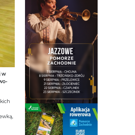
j w
wo-
skich
ewką,