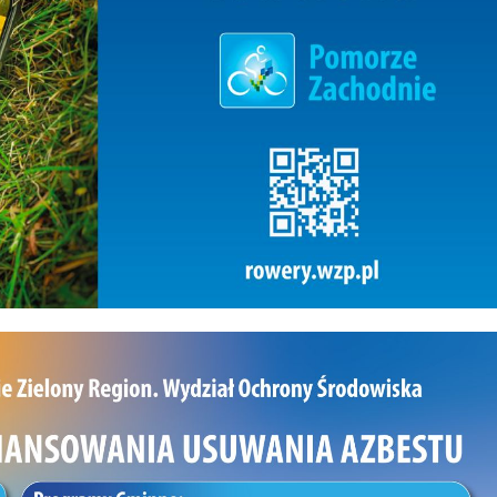
tę okazję. Jak informuje sztab Mikołaja
przybycie będzie nietypowe, a sposób, 
dotrze do hali, ma być dużą niespodzi
dla uczestników. Lokalni sportowcy w 
gości specjalnych W wydarzeniu wez
udział również koszalińscy
sportowcy:zawodniczki Piłka Ręczna
Koszalin i szczypiorniści KSPR Gwardia
Koszalin. Dla dzieci to doskonała okazja
zobaczyć swoich sportowych idoli, zro
wspólne fotografie i przekonać się, że
aktywność fizyczna może być świetną
zabawą. Organizator: Zarząd Obiektó
Sportowych w Koszalinie Wydarzenie
realizowane jest przez ZOS Koszalin –
instytucję, która od lat dba o to, aby
koszalińskie obiekty sportowe tętniły 
i były miejscem spotkań mieszkańców