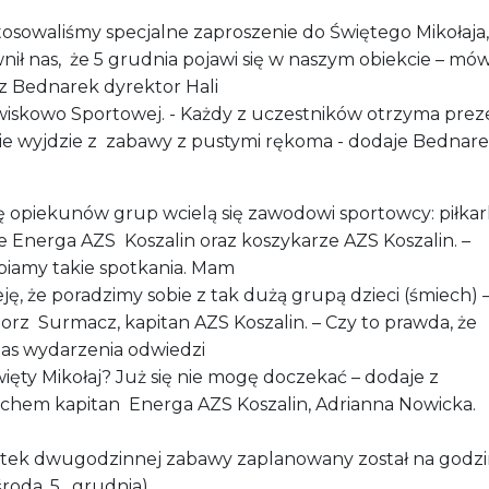
tosowaliśmy specjalne zaproszenie do Świętego Mikołaja,
ił nas, że 5 grudnia pojawi się w naszym obiekcie – mów
z Bednarek dyrektor Hali
iskowo Sportowej. - Każdy z uczestników otrzyma prez
nie wyjdzie z zabawy z pustymi rękoma - dodaje Bednar
ę opiekunów grup wcielą się zawodowi sportowcy: piłkar
e Energa AZS Koszalin oraz koszykarze AZS Koszalin. –
biamy takie spotkania. Mam
ję, że poradzimy sobie z tak dużą grupą dzieci (śmiech)
orz Surmacz, kapitan AZS Koszalin. – Czy to prawda, że
as wydarzenia odwiedzi
ięty Mikołaj? Już się nie mogę doczekać – dodaje z
chem kapitan Energa AZS Koszalin, Adrianna Nowicka.
tek dwugodzinnej zabawy zaplanowany został na godz
środa, 5. grudnia).