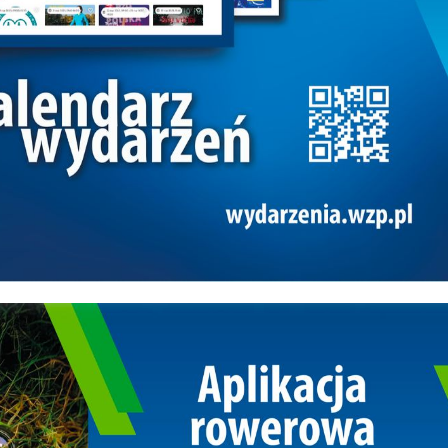
wielu tygodni. – Wysłaliśmy do Święte
Mikołaja specjalne zaproszenie, proszą
odwiedził koszalińskie przedszkolaki.
Odpowiedź była szybka: przyjadę, ale
najpierw sport, potem nagrody – podk
prezydent. Dzieci będą więc musiały
najpierw wykazać się energią i
zaangażowaniem podczas sportowyc
aktywności, a dopiero potem otrzymaj
prezenty. Taneczna rozgrzewka, spo
konkurencje i… nietypowy przyjazd Mi
Impreza rozpocznie się taneczną
rozgrzewką, którą poprowadzi instruk
D i a n a S t a n i s z e w s k a – znana z
prowadzenia zajęć dla najmłodszych,
pełnych rytmu i uśmiechu. Po niej dzie
wezmą udział w serii ciekawych konku
sportowych, przygotowanych specjaln