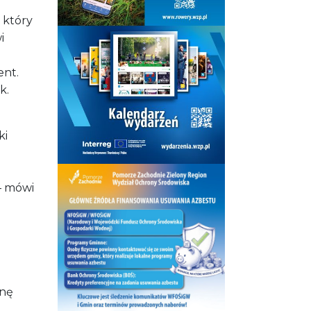
 który
i
ent.
ek.
ki
 – mówi
inę