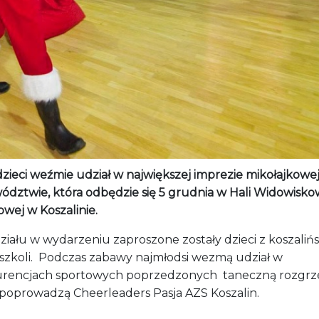
dzieci weźmie udział w największej imprezie mikołajkowe
ództwie, która odbędzie się 5 grudnia w Hali Widowisko
wej w Koszalinie.
iału w wydarzeniu zaproszone zostały dzieci z koszaliń
szkoli. Podczas zabawy najmłodsi wezmą udział w
rencjach sportowych poprzedzonych taneczną rozgrz
 poprowadzą Cheerleaders Pasja AZS Koszalin.