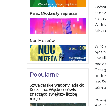
- Wys
zapewn
Pałac Młodzieży zaprasza!
Łukas
Widow
Nikt 
Noc Muzeów
W rol
ręczn
Uwiel
nadzie
Grzeg
Popularne
podcz
nas Św
Szwajcarskie wagony jadą do
uśmie
Koszalina. Wąskotorówka
znacząco zwiększy liczbę
miejsc
Począ
9:30 (