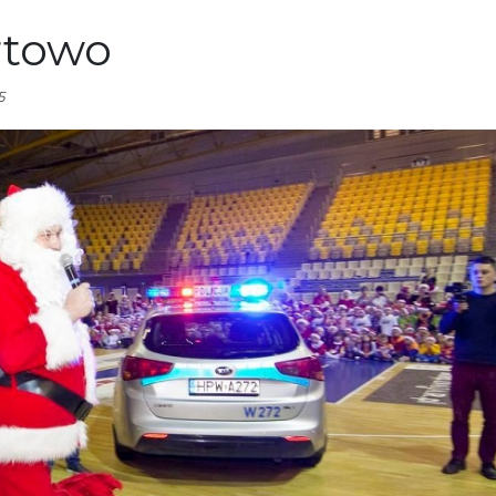
rtowo
5