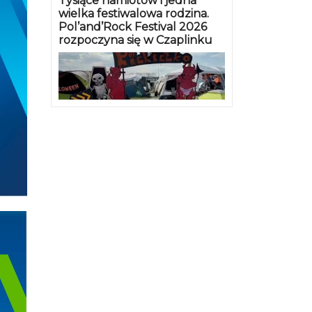
Tysiące namiotów i jedna
go
wielka festiwalowa rodzina.
c, by
Pol’and’Rock Festival 2026
rozpoczyna się w Czaplinku
reśla
h
ą
rtowe
kołaja
torka
ci
rencji
ie na