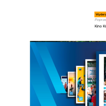
Wydarz
Poprze
Kino K