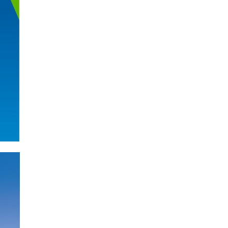
 – jego
w jaki
anką
roli
mą
, by
bić
w
życiem
 w