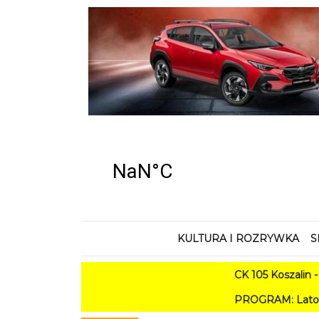
KULTURA I ROZRYWKA
S
CK 105 Koszalin - Lato w M
PROGRAM: Lato w Amfiteatrze 20