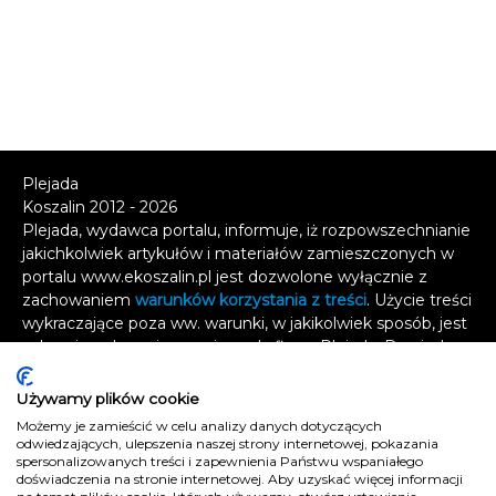
Plejada
Koszalin 2012 - 2026
Plejada, wydawca portalu, informuje, iż rozpowszechnianie
jakichkolwiek artykułów i materiałów zamieszczonych w
portalu www.ekoszalin.pl jest dozwolone wyłącznie z
zachowaniem
warunków korzystania z treści
. Użycie treści
wykraczające poza ww. warunki, w jakikolwiek sposób, jest
zabronione bez pisemnej zgody firmy Plejada. Dowiedz
się, w jaki sposób możesz uzyskać
licencję na
wykorzystanie treści
.
Używamy plików cookie
Możemy je zamieścić w celu analizy danych dotyczących
Naruszenie tych zasad jest łamaniem prawa i grozi
odwiedzających, ulepszenia naszej strony internetowej, pokazania
spersonalizowanych treści i zapewnienia Państwu wspaniałego
odpowiedzialnością karną.
doświadczenia na stronie internetowej. Aby uzyskać więcej informacji
Wszelkie prawa zastrzeżone
.