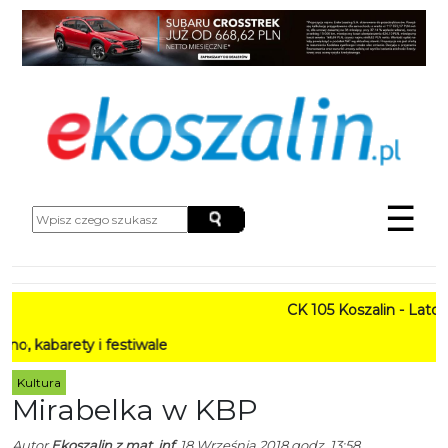
☰
CK 105 Koszalin - Lato w Mi
ety i festiwale
Kultura
Mirabelka w KBP
Autor
Ekoszalin z mat. inf.
18 Września 2018 godz. 13:58