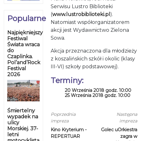
Serwisu Lustro Biblioteki
(
www.lustrobiblioteki.pl
).
Popularne
Natomiast współorganizatorem
akcji jest Wydawnictwo Zielona
Najpiękniejszy
Sowa.
Festiwal
Świata wraca
do
Akcja przeznaczona dla młodzieży
Czaplinka.
z koszalińskich szkół i okolic (klasy
Pol’and’Rock
III-VI) szkoły podstawowej).
Festival
2026
Terminy:
20 Września 2018 godz. 10:00
25 Września 2018 godz. 10:00
Śmiertelny
Poprzednia
Następna
wypadek na
impreza
impreza
ulicy
Morskiej. 37-
Kino Kryterium -
Golec uOrkiestra
letni
REPERTUAR
zagra w
motocyklista