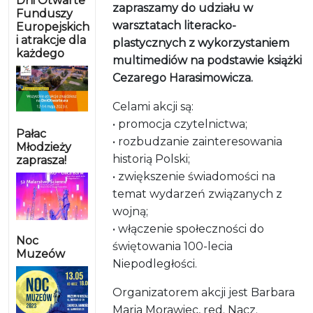
Dni Otwarte
zapraszamy do udziału w
Funduszy
warsztatach literacko-
Europejskich
i atrakcje dla
plastycznych z wykorzystaniem
każdego
multimediów na podstawie książki
Cezarego Harasimowicza.
Celami akcji są:
• promocja czytelnictwa;
Pałac
• rozbudzanie zainteresowania
Młodzieży
historią Polski;
zaprasza!
• zwiększenie świadomości na
temat wydarzeń związanych z
wojną;
• włączenie społeczności do
Noc
świętowania 100-lecia
Muzeów
Niepodległości.
Organizatorem akcji jest Barbara
Maria Morawiec, red. Nacz.