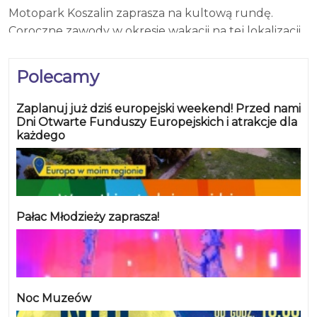
Motopark Koszalin zaprasza na kultową rundę.
Coroczne zawody w okresie wakacji na tej lokalizacji
to już tradycja... Zdecydowanie najbardziej wakacyjna
runda! Określenie „Polish Miami” nie jest
Polecamy
przypadkowe! Drodzy kibice i zawodnicy — szykujcie
letnie kwieciste „outfity” w klimacie
Zaplanuj już dziś europejski weekend! Przed nami
Miami! Odpowiedni „dress code” na tej rundzie to już
Dni Otwarte Funduszy Europejskich i atrakcje dla
każdego
tradycja!
Pałac Młodzieży zaprasza!
Noc Muzeów