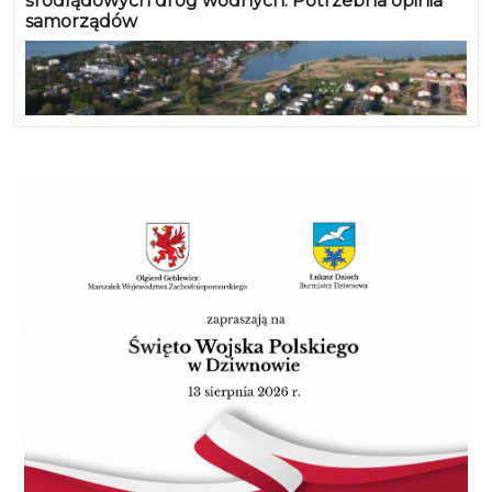
śródlądowych dróg wodnych. Potrzebna opinia
samorządów