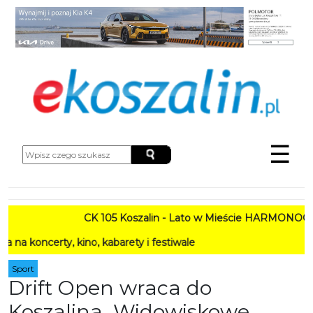
☰
105 Koszalin - Lato w Mieście HARMONOGRAM
abarety i festiwale
Sport
Drift Open wraca do
Koszalina. Widowiskowe