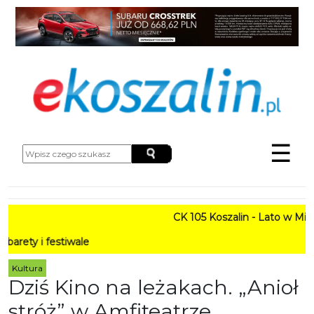
☰
CK 105 Koszalin - Lato w Mieście HARMONOG
PROGRA
Kultura
Dziś Kino na leżakach. „Anioł
stróż” w Amfiteatrze