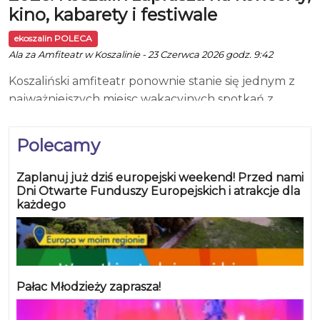
kino, kabarety i festiwale
ekoszalin POLECA
Ala za Amfiteatr w Koszalinie - 23 Czerwca 2026 godz. 9:42
Koszaliński amfiteatr ponownie stanie się jednym z
najważniejszych miejsc wakacyjnych spotkań z
kulturą. Przed nami Lato w Amfiteatrze 2026.
Program pełen wydarzeń dla różnych grup
Polecamy
odbiorców: od kinowych seansów pod gwiazdami,
przez koncerty znanych artystów, po festiwale,
Zaplanuj już dziś europejski weekend! Przed nami
kabarety i muzyczne projekty specjalne. W lipcu,
Dni Otwarte Funduszy Europejskich i atrakcje dla
każdego
sierpniu i wrześniu Amfiteatr w Koszalinie przy ul.
Piastowskiej 7 wypełni się muzyką, filmem i dobrą
zabawą. Organizatorzy przygotowali propozycje
zarówno dla miłośników polskiej sceny muzycznej,
fanów kabaretu, jak i osób, które lubią letnie kino w
Pałac Młodzieży zaprasza!
plenerze. Sezon rozpocznie się od cyklu Kino na
leżakach. Już 2 lipca o godz. 22.00 widzowie obejrzą