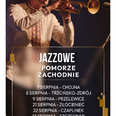
wyjątkowy klimat regionalnych brzmień. Ostatnim
punktem letniego programu będzie wrześniowy
koncert Zalii, zaplanowany na 12 września o godz.
19.00. Artystka zamknie tegoroczny cykl wydarzeń w
Amfiteatrze, który przez całe lato będzie tętnił
życiem. Lato w Amfiteatrze 2026 to propozycja dla
mieszkańców Koszalina, turystów i wszystkich, którzy
chcą spędzić wakacyjne wieczory w wyjątkowej
atmosferze. Program łączy różne gatunki i formy:
film, muzykę klasyczną, rock, folk, kabaret oraz
koncerty największych gwiazd. Bilety na wydarzenia
dostępne są na stronie www.ck105.koszalin.pl.