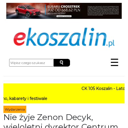
☰
CK 105 Koszalin - Lato w Mieś
y i festiwale
Wydarzenia
Nie żyje Zenon Decyk,
wieloletni dyrektor Centrum