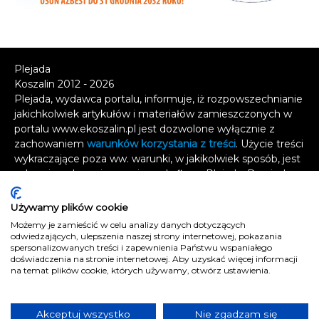
Plejada
Koszalin 2012 - 2026
Plejada, wydawca portalu, informuje, iż rozpowszechnianie
jakichkolwiek artykułów i materiałów zamieszczonych w
portalu www.ekoszalin.pl jest dozwolone wyłącznie z
zachowaniem
warunków korzystania z treści
. Użycie treści
wykraczające poza ww. warunki, w jakikolwiek sposób, jest
zabronione bez pisemnej zgody firmy Plejada. Dowiedz
się, w jaki sposób możesz uzyskać
licencję na
wykorzystanie treści
.
Używamy plików cookie
Możemy je zamieścić w celu analizy danych dotyczących
Naruszenie tych zasad jest łamaniem prawa i grozi
odwiedzających, ulepszenia naszej strony internetowej, pokazania
odpowiedzialnością karną.
spersonalizowanych treści i zapewnienia Państwu wspaniałego
doświadczenia na stronie internetowej. Aby uzyskać więcej informacji
Wszelkie prawa zastrzeżone
.
na temat plików cookie, których używamy, otwórz ustawienia.
Reklama
Kontakt
Akceptuj wszystko
Nie zgadzam się