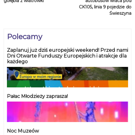
gołębia z wiatrówki
autobusów wraca pod
CK105, linia 9 pojedzie do
Świeszyna
Polecamy
Zaplanuj już dziś europejski weekend! Przed nami
Dni Otwarte Funduszy Europejskich i atrakcje dla
każdego
Pałac Młodzieży zaprasza!
Noc Muzeów