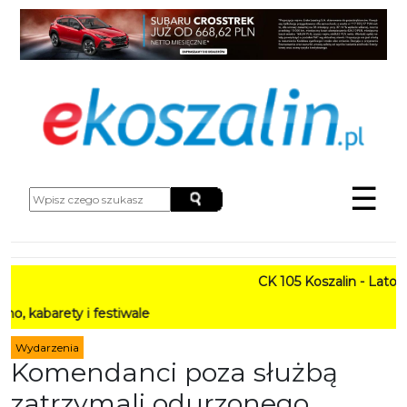
☰
CK 105 Koszalin - Lato w Mieś
y i festiwale
Wydarzenia
Komendanci poza służbą
zatrzymali odurzonego