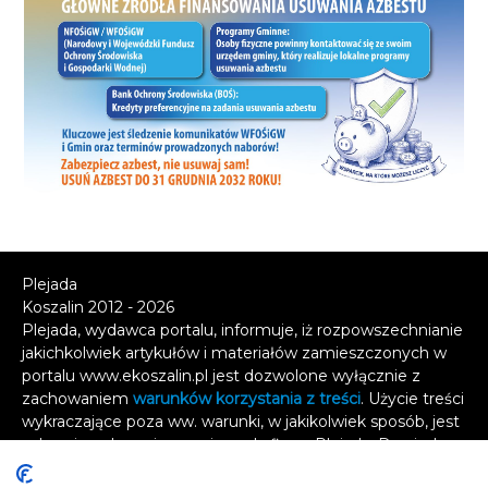
Plejada
Koszalin 2012 - 2026
Plejada, wydawca portalu, informuje, iż rozpowszechnianie
jakichkolwiek artykułów i materiałów zamieszczonych w
portalu www.ekoszalin.pl jest dozwolone wyłącznie z
zachowaniem
warunków korzystania z treści
. Użycie treści
wykraczające poza ww. warunki, w jakikolwiek sposób, jest
zabronione bez pisemnej zgody firmy Plejada. Dowiedz
się, w jaki sposób możesz uzyskać
licencję na