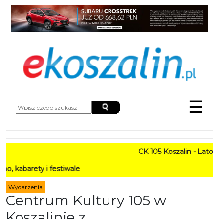
☰
CK 105 Koszalin - Lato w Mie
y i festiwale
Wydarzenia
Centrum Kultury 105 w
Koszalinie z