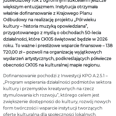
jubileuszowy rok z ogromnym sukcesem i jeszcze
większym entuzjazmem. Instytucja otrzymała
właśnie dofinansowanie z Krajowego Planu
Odbudowy na realizację projektu „Pół wieku
kultury – historia muzyką opowiedziana”,
przygotowanego z myślą o obchodach 50-lecia
działalności, które CK105 świętować będzie w 2026
roku. To ważne i prestiżowe wsparcie finansowe – 138
720,00 zł – pozwoli na organizację wyjątkowych
wydarzeń artystycznych, podkreślających półwiecze
obecności CK105 na kulturalnej mapie regionu.
Dofinansowanie pochodzi z Inwestycji KPO A.2.5.1 –
„Program wspierania działalności podmiotów sektora
kultury i przemysłów kreatywnych na rzecz
stymulowania ich rozwoju”, którego celem jest
zwiększenie dostępności do kultury, rozwój nowych
form twórczości i wsparcie instytucji tworzących
ofertę kulturalną dla społeczności lokalnych.