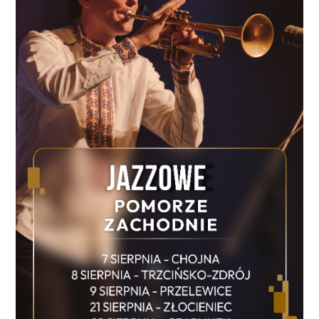
rozpocznie się 28 maja. Trzy dni później „Biało-
Czerwoni” zagrają we Wrocławiu z Ukrainą, a 3
czerwca podejmą na PGE Narodowym Nigerię. Po
przegranym marcowym finale baraży ze Szwecją i
braku awansu na mistrzostwa świata selekcjoner Jan
Urban ma okazję sprawdzić nowych lub mniej
ogranych zawodników. Na liście powołanych pojawili
się m.in. Kacper Potulski, Mateusz Żukowski, Karol
Czubak, Oskar Wójcik i Norbert Wojtuszek. W tym
gronie obecność Kacpra Kozłowskiego jest jednak
szczególnie ciekawa. To zawodnik, który ma już
reprezentacyjne doświadczenie, ale wciąż jest młody
i może odegrać ważną rolę w przebudowie kadry.
Jego ofensywne usposobienie, kreatywność i dobra
forma klubowa mogą być dla Jana Urbana
wartościowym argumentem przy budowaniu
drużyny na kolejne miesiące. Lista powołanych przez
Jana Urbana Bramkarze: Marcin Bułka, Kamil