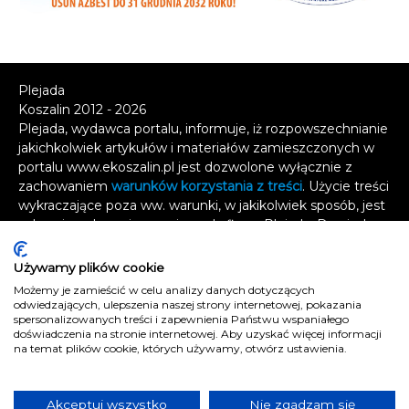
Plejada
Koszalin 2012 - 2026
Plejada, wydawca portalu, informuje, iż rozpowszechnianie
jakichkolwiek artykułów i materiałów zamieszczonych w
portalu www.ekoszalin.pl jest dozwolone wyłącznie z
zachowaniem
warunków korzystania z treści
. Użycie treści
wykraczające poza ww. warunki, w jakikolwiek sposób, jest
zabronione bez pisemnej zgody firmy Plejada. Dowiedz
się, w jaki sposób możesz uzyskać
licencję na
wykorzystanie treści
.
Używamy plików cookie
Możemy je zamieścić w celu analizy danych dotyczących
Naruszenie tych zasad jest łamaniem prawa i grozi
odwiedzających, ulepszenia naszej strony internetowej, pokazania
odpowiedzialnością karną.
spersonalizowanych treści i zapewnienia Państwu wspaniałego
doświadczenia na stronie internetowej. Aby uzyskać więcej informacji
Wszelkie prawa zastrzeżone
.
na temat plików cookie, których używamy, otwórz ustawienia.
Reklama
Kontakt
Akceptuj wszystko
Nie zgadzam się