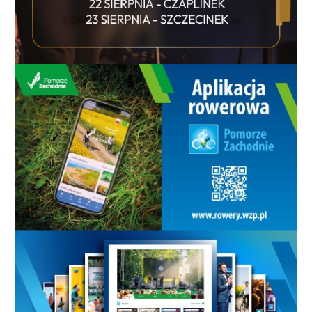
Grabara, Mateusz Kochalski. Obrońcy: Jan Bednarek,
Tomasz Kędziora, Jakub Kiwior, Arkadiusz Pyrka,
Przemysław Wiśniewski, Kacper Potulski, Oskar
Wójcik, Norbert Wojtuszek. Pomocnicy: Jakub
Kamiński, Bartosz Kapustka, Kacper Kozłowski, Oskar
Pietuszewski, Jakub Piotrowski, Filip Rózga, Michał
Skóraś, Bartosz Slisz, Sebastian Szymański, Nicola
Zalewski, Piotr Zieliński. Napastnicy: Robert
Lewandowski, Karol Czubak, Karol Świderski,
Mateusz Żukowski. Ważny sygnał dla Kozłowskiego i
Koszalina Powołanie Kacpra Kozłowskiego to ważny
moment nie tylko dla samego piłkarza, ale także dla
koszalińskiego środowiska sportowego. Zawodnik,
który pierwsze piłkarskie kroki stawiał w Bałtyku
Koszalin, ponownie znalazł się w reprezentacji Polski i
ma szansę pokazać, że jego najlepszy czas dopiero
nadchodzi. Mecze z Ukrainą i Nigerią będą dla Jana