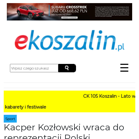
☰
CK 105 Koszalin - Lato w Mieśc
 i festiwale
Sport
Kacper Kozłowski wraca do
reprezentacji Polski