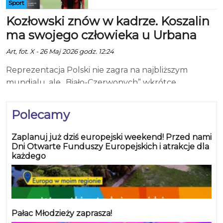
Sport
Kozłowski znów w kadrze. Koszalin
ma swojego człowieka u Urbana
Art, fot. X - 26 Maj 2026 godz. 12:24
Reprezentacja Polski nie zagra na najbliższym
mundialu, ale „Biało-Czerwonych” wkrótce
ponownie zobaczymy na boisku. Kadra prowadzona
przez Jana Urbana rozegra dwa mecze towarzyskie,z
Polecamy
Ukrainą oraz Nigerią. Selekcjoner ogłosił już listę
powołanych zawodników. Nas ucieszyła informacja o
Zaplanuj już dziś europejski weekend! Przed nami
obecności w kadrze Kacpra Kozłowskiego. To
Dni Otwarte Funduszy Europejskich i atrakcje dla
każdego
nazwisko doskonale znane koszalińskim
sympatykom piłki nożnej. Kozłowski urodził się
przecież w Koszalinie i jest wychowankiem Bałtyku
Koszalin. To właśnie stąd rozpoczęła się jego droga na
piłkarskie salony, debiutując w seniorskiej
Pałac Młodzieży zaprasza!
Ekstraklasie jako 15-latek. Koszalinianin ponownie