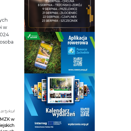
ych
ei w
2024
 osoba
artykuł
w MZK w
iejskich