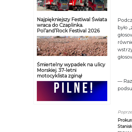
Najpiękniejszy Festiwal Świata
Podcz
wraca do Czaplinka.
było „
Pol’and’Rock Festival 2026
głoso
równie
wstrzy
głoso
Śmiertelny wypadek na ulicy
Morskiej. 37-letni
motocyklista zginął
— Raz
podsu
Poprze
Prokura
Stanis