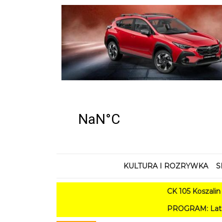
KULTURA I ROZRYWKA
S
CK 105 Koszalin - Lato w 
PROGRAM: Lato w Amfiteatrze 2