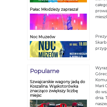
całeg
Pałac Młodzieży zaprasza!
prowa
miesz
Prezy
Noc Muzeów
Skarb
przyg
Wyraz
Popularne
Górec
Komuna
Szwajcarskie wagony jadą do
Marii 
Koszalina. Wąskotorówka
znacząco zwiększy liczbę
do ws
miejsc
dnia.
naszeg