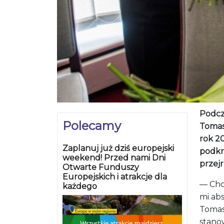
Podcza
Polecamy
Tomas
rok 2
Zaplanuj już dziś europejski
podkr
weekend! Przed nami Dni
przej
Otwarte Funduszy
Europejskich i atrakcje dla
— Chc
każdego
mi ab
Tomas
stanow