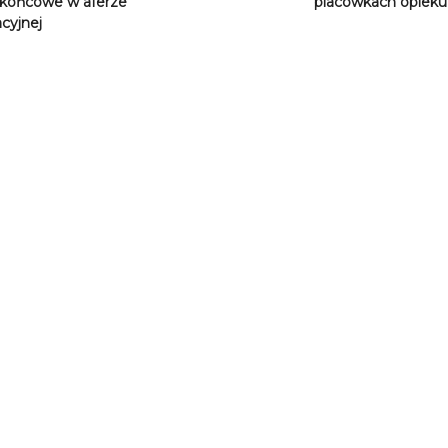
końcowe w aferze
placówkach opiek
cyjnej