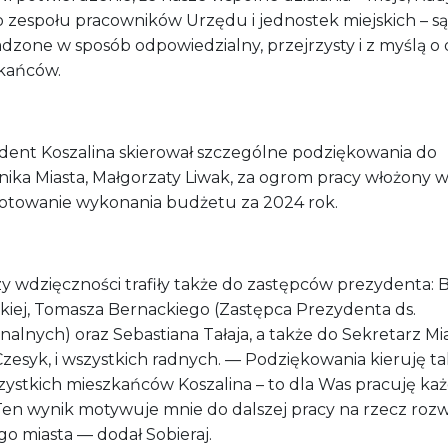
o zespołu pracowników Urzędu i jednostek miejskich – są
dzone w sposób odpowiedzialny, przejrzysty i z myślą o
kańców.
dent Koszalina skierował szczególne podziękowania do
nika Miasta, Małgorzaty Liwak, za ogrom pracy włożony 
otowanie wykonania budżetu za 2024 rok.
y wdzięczności trafiły także do zastępców prezydenta: 
kiej, Tomasza Bernackiego (Zastępca Prezydenta ds.
lnych) oraz Sebastiana Tałaja, a także do Sekretarz Mia
Czesyk, i wszystkich radnych. — Podziękowania kieruję t
zystkich mieszkańców Koszalina – to dla Was pracuję ka
 Ten wynik motywuje mnie do dalszej pracy na rzecz roz
o miasta — dodał Sobieraj.