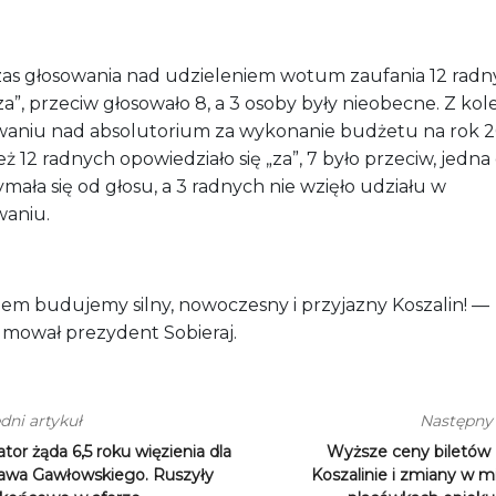
as głosowania nad udzieleniem wotum zaufania 12 radn
za”, przeciw głosowało 8, a 3 osoby były nieobecne. Z kol
waniu nad absolutorium za wykonanie budżetu na rok 
ż 12 radnych opowiedziało się „za”, 7 było przeciw, jedna
mała się od głosu, a 3 radnych nie wzięło udziału w
waniu.
em budujemy silny, nowoczesny i przyjazny Koszalin! —
mował prezydent Sobieraj.
dni artykuł
Następny 
tor żąda 6,5 roku więzienia dla
Wyższe ceny biletó
ława Gawłowskiego. Ruszyły
Koszalinie i zmiany w m