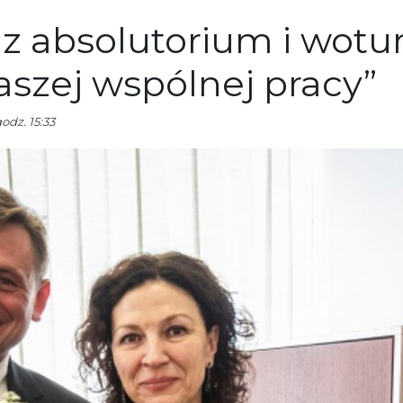
z absolutorium i wotu
aszej wspólnej pracy”
odz. 15:33