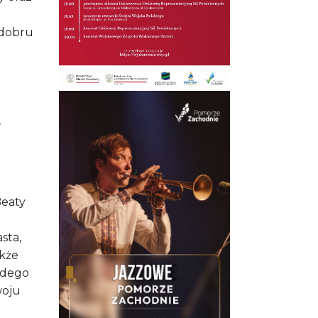
 dobru
w
Beaty
sta,
akże
żdego
woju