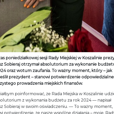
s poniedziałkowej sesji Rady Miejskiej w Koszalinie pre
z Sobieraj otrzymał absolutorium za wykonanie budżet
024 oraz wotum zaufania. To ważny moment, który – jak
eślił prezydent – stanowi potwierdzenie odpowiedzialne
rzystego prowadzenia miejskich finansów.
iałbym poinformować, że Rada Miejska w Koszalinie udzie
solutorium z wykonania budżetu za rok 2024 — napisał
z Sobieraj w swoim oświadczeniu. — To ważny moment, 
i potwierdzenie, że nasze wspólne działania – moje, Rad