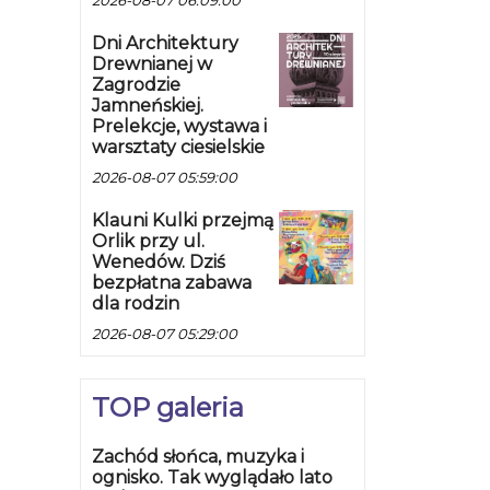
2026-08-07 06:09:00
Dni Architektury
Drewnianej w
Zagrodzie
Jamneńskiej.
Prelekcje, wystawa i
warsztaty ciesielskie
2026-08-07 05:59:00
Klauni Kulki przejmą
Orlik przy ul.
Wenedów. Dziś
bezpłatna zabawa
dla rodzin
2026-08-07 05:29:00
TOP galeria
Zachód słońca, muzyka i
ognisko. Tak wyglądało lato