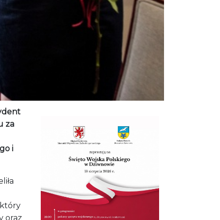
zydent
u za
go i
liła
który
y oraz