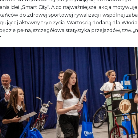
nia idei „Smart City". A co najważniejsze, akcja motywuje
kańców do zdrowej sportowej rywalizacji i wspólnej zab
gującej aktywny tryb życia. Wartością dodaną dla Włoda
 będzie pełna, szczegółowa statystyka przejazdów, tzw. 
.