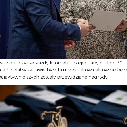
lizacji liczył się każdy kilometr przejechany od 1 do 30
a. Udział w zabawie był dla uczestników całkowicie bezp
najaktywniejszych zostały przewidziane nagrody.