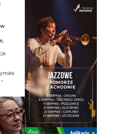
j
ów
ń.
cja
zymała
 –