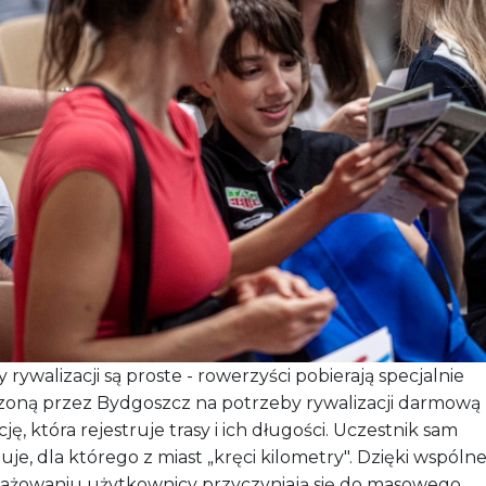
 rywalizacji są proste - rowerzyści pobierają specjalnie
zoną przez Bydgoszcz na potrzeby rywalizacji darmową
cję, która rejestruje trasy i ich długości. Uczestnik sam
je, dla którego z miast „kręci kilometry". Dzięki wspól
ażowaniu użytkownicy przyczyniają się do masowego