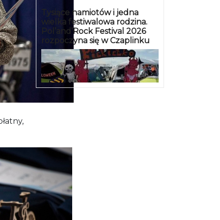
Tysiące namiotów i jedna
wielka festiwalowa rodzina.
Pol’and’Rock Festival 2026
rozpoczyna się w Czaplinku
łatny,