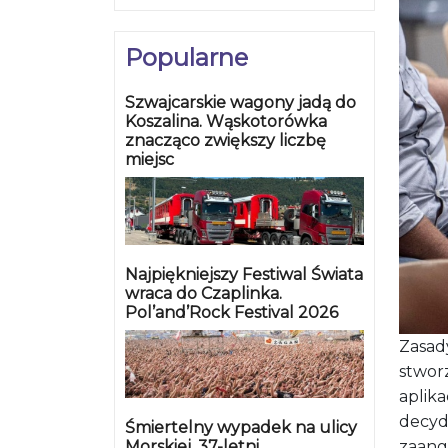
Popularne
Szwajcarskie wagony jadą do
Koszalina. Wąskotorówka
znacząco zwiększy liczbę
miejsc
Najpiękniejszy Festiwal Świata
wraca do Czaplinka.
Pol’and’Rock Festival 2026
Zasady
stwor
aplika
decydu
Śmiertelny wypadek na ulicy
Morskiej. 37-letni
zaang