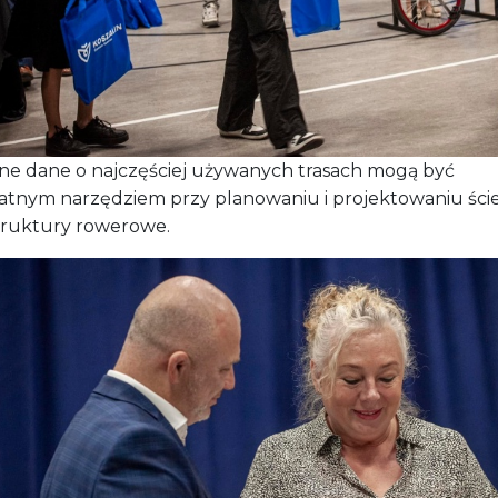
ne dane o najczęściej używanych trasach mogą być
atnym narzędziem przy planowaniu i projektowaniu ście
struktury rowerowe.