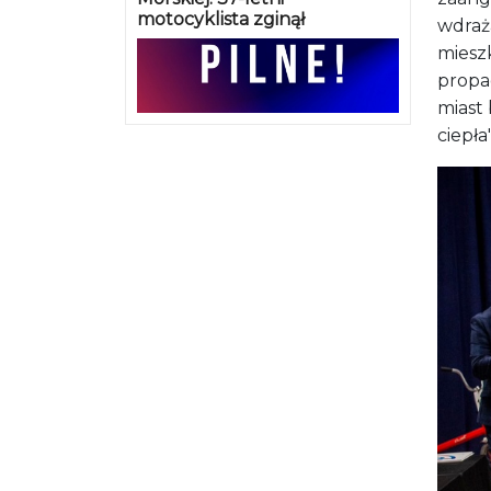
motocyklista zginął
wdraża
miesz
propa
miast
ciepła"