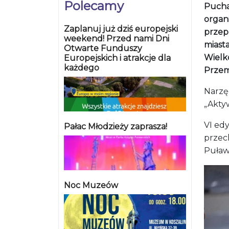
Polecamy
Pucha
organ
Zaplanuj już dziś europejski
przep
weekend! Przed nami Dni
miasta
Otwarte Funduszy
Wielko
Europejskich i atrakcje dla
każdego
Przem
Narzę
„Akty
VI edy
Pałac Młodzieży zaprasza!
przec
Puławy
Noc Muzeów