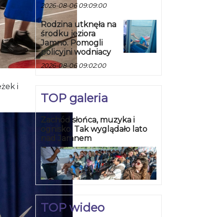
2026-08-06 09:09:00
Rodzina utknęła na
środku jeziora
Jamno. Pomogli
policyjni wodniacy
2026-08-06 09:02:00
żek i
TOP galeria
Zachód słońca, muzyka i
ognisko. Tak wyglądało lato
nad Jamnem
TOP wideo