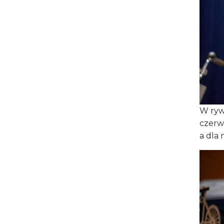
W rywa
czerwc
a dla 