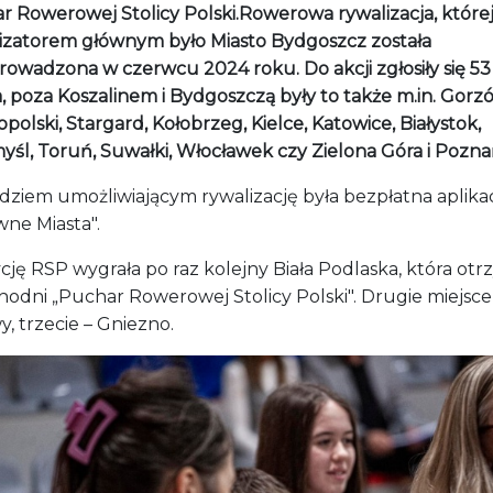
r Rowerowej Stolicy Polski.Rowerowa rywalizacja, które
izatorem głównym było Miasto Bydgoszcz została
rowadzona w czerwcu 2024 roku. Do akcji zgłosiły się 53
, poza Koszalinem i Bydgoszczą były to także m.in. Gorz
polski, Stargard, Kołobrzeg, Kielce, Katowice, Białystok,
yśl, Toruń, Suwałki, Włocławek czy Zielona Góra i Pozna
dziem umożliwiającym rywalizację była bezpłatna aplika
wne Miasta".
cję RSP wygrała po raz kolejny Biała Podlaska, która otr
hodni „Puchar Rowerowej Stolicy Polski". Drugie miejsce
, trzecie – Gniezno.