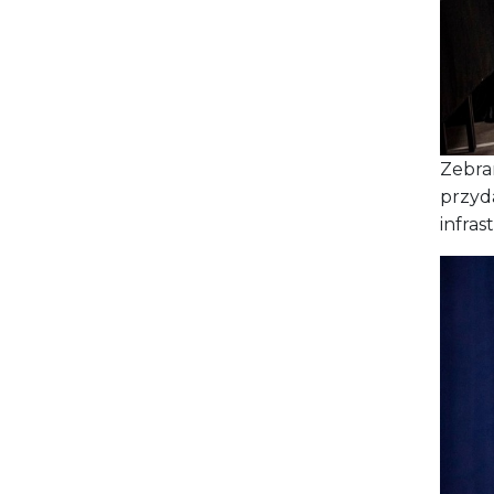
Zebra
przyd
infra