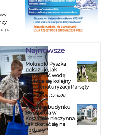
awy
rzy
„mapa
Najnowsze
Mokradło Pyszka
pokazuje, jak
zatrzymać wodę.
Szykuje się kolejny
etap renaturyzacji Parsęty
2026-08-06 10:46:00
Winda w budynku
B6 szpitala w
Koszalinie nieczynna.
Jak dostać się na
oddziały?