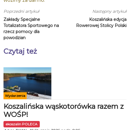
wozimy za darmo.
Poprzedni artykuł
Następny artykuł
Zakłady Specjalne
Koszalińska edycja
Totalizatora Sportowego na
Rowerowej Stolicy Polski
rzecz pomocy dla
powodzian
Czytaj też
Wydarzenia
Koszalińska wąskotorówka razem z
WOŚP!
ekoszalin POLECA