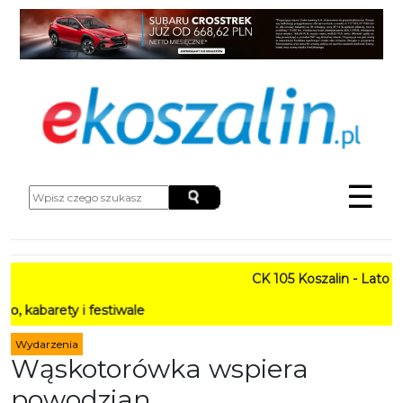
☰
CK 105 Koszalin - Lato w Mie
y i festiwale
Wydarzenia
Wąskotorówka wspiera
powodzian