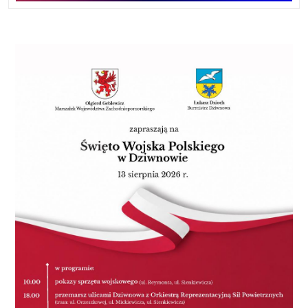
Dziękujemy za dotychczasową pomoc i zapraszamy
do dalszego współtworzenia historii Koszalińskiej
Kolei Wąskotorowej!