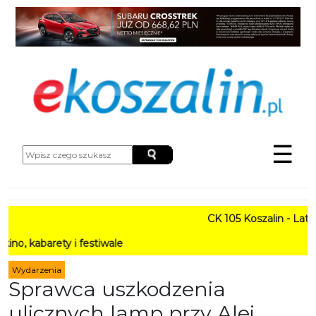
☰
CK 105 Koszalin - Lato w M
rety i festiwale
Wydarzenia
Sprawca uszkodzenia
ulicznych lamp przy Alei