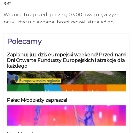
9:51
Wczoraj tuż przed godziną 03:00 dwaj mężczyźni
przy użyciu nieznanej broni zaczęli strzelać do
latarnii ulicznych na moście przy Al. Monte Cassino w
Koszalinie. Doprowadzili oni do zniszczenia szklanych
Polecamy
opraw świetlnych w kilku latarniach. Straty wstępnie
oszacowano na 20 tysięcy złotych. Jeśli posiadasz
Zaplanuj już dziś europejski weekend! Przed nami
informacje mogące zidentyfikować sprawców tego
Dni Otwarte Funduszy Europejskich i atrakcje dla
każdego
zdarzenia - nie czekaj! Zgłoś się do najbliższego
posterunku policji. Źródło: ZDiT Koszalin, FB/Spotted
Koszalin
Pałac Młodzieży zaprasza!