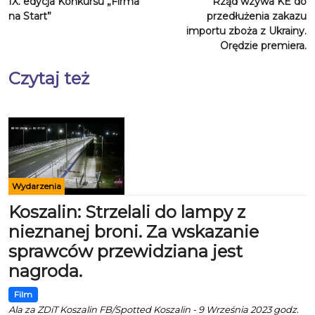
IX. edycja Konkursu „Firma
Rząd wzywa KE do
na Start”
przedłużenia zakazu
importu zboża z Ukrainy.
Orędzie premiera.
Czytaj też
Wydarzenia
Koszalin: Strzelali do lampy z
nieznanej broni. Za wskazanie
sprawców przewidziana jest
nagroda.
Film
Ala za ZDiT Koszalin FB/Spotted Koszalin - 9 Września 2023 godz.