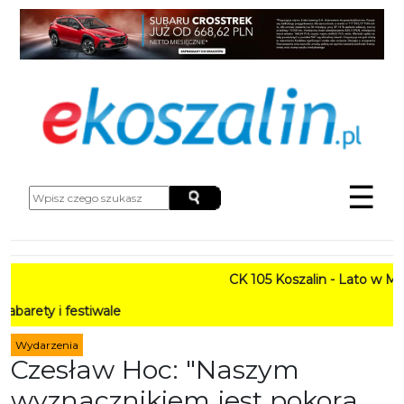
☰
CK 105 Koszalin - Lato w Mieście HAR
iwale
Wydarzenia
Czesław Hoc: "Naszym
wyznacznikiem jest pokora,