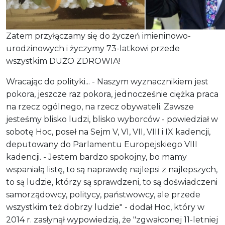
Zatem przyłączamy się do życzeń imieninowo-
urodzinowych i życzymy 73-latkowi przede
wszystkim DUŻO ZDROWIA!
Wracając do polityki... - Naszym wyznacznikiem jest
pokora, jeszcze raz pokora, jednocześnie ciężka praca
na rzecz ogólnego, na rzecz obywateli. Zawsze
jesteśmy blisko ludzi, blisko wyborców - powiedział w
sobotę Hoc, poseł na Sejm V, VI, VII, VIII i IX kadencji,
deputowany do Parlamentu Europejskiego VIII
kadencji. - Jestem bardzo spokojny, bo mamy
wspaniałą listę, to są naprawdę najlepsi z najlepszych,
to są ludzie, którzy są sprawdzeni, to są doświadczeni
samorządowcy, politycy, państwowcy, ale przede
wszystkim też dobrzy ludzie" - dodał Hoc, który w
2014 r. zasłynął wypowiedzią, że "zgwałconej 11-letniej