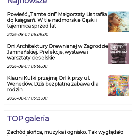
Najnowsze
Powieść „Tamte dni” Małgorzaty Lis trafiła
do księgarń. W tle nadmorskie Gąski i
tajemnica sprzed lat
2026-08-07 06:09:00
Dni Architektury Drewnianej w Zagrodzie
Jamneńskiej. Prelekcje, wystawa i
warsztaty ciesielskie
2026-08-07 05:59:00
Klauni Kulki przejmą Orlik przy ul.
Wenedów. Dziś bezpłatna zabawa dla
rodzin
2026-08-07 05:29:00
TOP galeria
Zachód słońca, muzyka i ognisko. Tak wyglądało