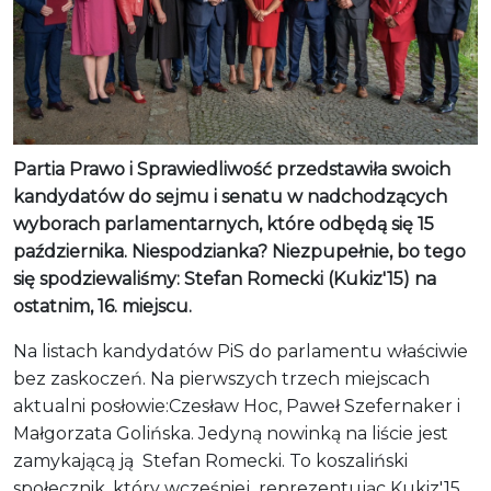
Partia Prawo i Sprawiedliwość przedstawiła swoich
kandydatów do sejmu i senatu w nadchodzących
wyborach parlamentarnych, które odbędą się 15
października. Niespodzianka? Niezpupełnie, bo tego
się spodziewaliśmy: Stefan Romecki (Kukiz'15) na
ostatnim, 16. miejscu.
Na listach kandydatów PiS do parlamentu właściwie
bez zaskoczeń. Na pierwszych trzech miejscach
aktualni posłowie:Czesław Hoc, Paweł Szefernaker i
Małgorzata Golińska. Jedyną nowinką na liście jest
zamykającą ją Stefan Romecki. To koszaliński
społecznik, który wcześniej reprezentując Kukiz'15