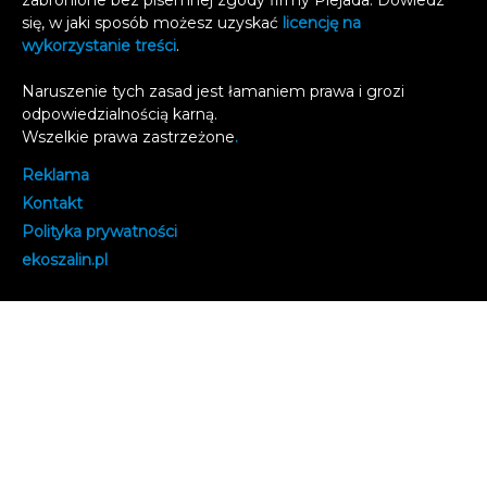
zabronione bez pisemnej zgody firmy Plejada. Dowiedz
się, w jaki sposób możesz uzyskać
licencję na
wykorzystanie treści
.
Naruszenie tych zasad jest łamaniem prawa i grozi
odpowiedzialnością karną.
Wszelkie prawa zastrzeżone
.
Reklama
Kontakt
Polityka prywatności
e
koszalin.pl