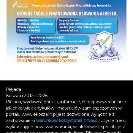
Plejada
Koszalin 2012 - 2026
Plejada, wydawca portalu, informuje, iż rozpowszechnianie
jakichkolwiek artykułów i materiałów zamieszczonych w
portalu www.ekoszalin.pl jest dozwolone wyłącznie z
zachowaniem
warunków korzystania z treści
. Użycie treści
wykraczające poza ww. warunki, w jakikolwiek sposób, jest