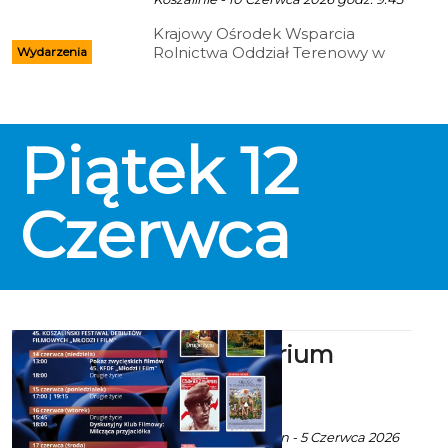
Krajowy Ośrodek Wsparcia
Rolnictwa Oddział Terenowy w
Wydarzenia
Koszalinie zaprasza mieszkańców
Koszalina, uczestników Festiwalu
„Młodzi i Film” oraz wszystkich
miłośników dobrego kina i
Piątek
12
regionalnych smaków na
wyjątkowe wydarzenie
promujące ideę świadomych
wyborów konsumenckich.
Czerwca
Kino Kryterium
zaprasza
ekoszalin POLECA
Ala za CK105 Koszalin - 5 Czerwca 2026