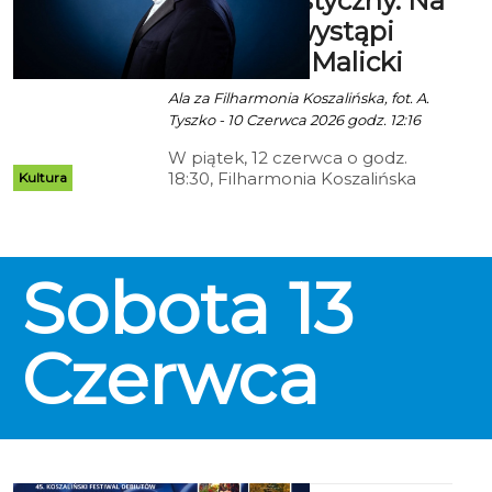
sezon artystyczny. Na
które dorosłym często umykają.
estradzie wystąpi
Waldemar Malicki
Ala za Filharmonia Koszalińska, fot. A.
Tyszko - 10 Czerwca 2026 godz. 12:16
W piątek, 12 czerwca o godz.
18:30, Filharmonia Koszalińska
Kultura
uroczyście zakończy swój
jubileuszowy, 70. sezon
artystyczny. Po części oficjalnej
publiczność czeka wyjątkowy
Sobota
13
koncert z udziałem jednego z
najbardziej rozpoznawalnych i
wszechstronnych polskich
pianistów, Waldemara Malickiego.
Czerwca