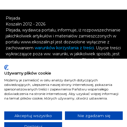
Plejada
Koszalin 2012 - 2026
Plejada, wydawca portalu, informuje, iż rozpowszechnianie
jakichkolwiek artykułów i materiałów zamieszczonych w
portalu www.ekoszalin.pl jest dozwolone wyłącznie z
zachowaniem
warunków korzystania z treści
. Użycie treści
wykraczające poza ww. warunki, w jakikolwiek sposób, jest
zabronione bez pisemnej zgody firmy Plejada. Dowiedz
się, w jaki sposób możesz uzyskać
licencję na
wykorzystanie treści
.
Używamy plików cookie
Możemy je zamieścić w celu analizy danych dotyczących
Naruszenie tych zasad jest łamaniem prawa i grozi
odwiedzających, ulepszenia naszej strony internetowej, pokazania
odpowiedzialnością karną.
spersonalizowanych treści i zapewnienia Państwu wspaniałego
doświadczenia na stronie internetowej. Aby uzyskać więcej informacji
Wszelkie prawa zastrzeżone
.
na temat plików cookie, których używamy, otwórz ustawienia.
Reklama
Kontakt
Akceptuj wszystko
Nie zgadzam się
Polityka prywatności
Dostosuj