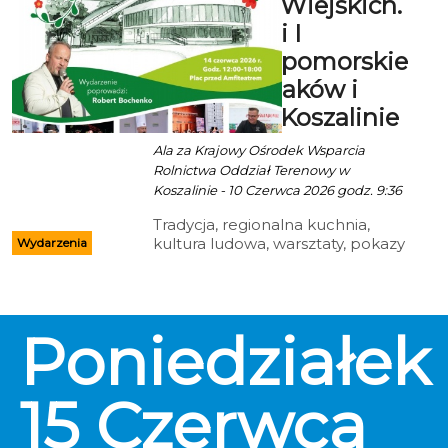
Gospodyń Wiejskich.
osób oraz organizacji pracujących
Przed nami I
na rzecz mieszkańców.
Zachodniopomorskie
Święto Smaków i
Tradycji w Koszalinie
Ala za Krajowy Ośrodek Wsparcia
Rolnictwa Oddział Terenowy w
Koszalinie - 10 Czerwca 2026 godz. 9:36
Tradycja, regionalna kuchnia,
kultura ludowa, warsztaty, pokazy
Wydarzenia
kulinarne i dobra energia —
wszystko to znajdzie się w
programie I
Zachodniopomorskiego Święta
Poniedziałek
Smaków i Tradycji. Wydarzenie
połączone z Kongresem Kół
Gospodyń Wiejskich odbędzie się
14 czerwca 2026 roku na placu
15
Czerwca
przed Amfiteatrem w Koszalinie.