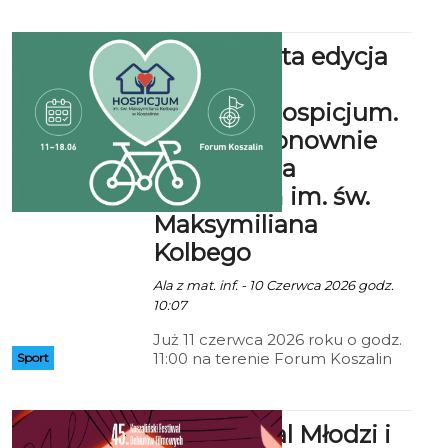
Poniedziałek, Koszalińska Karta
Mieszkańca (honorowana w
Rusza szósta edycja
niedziele), Dyskusyjny Klub
Filmowy, Szminka Movie
akcji
#KręćdlaHospicjum.
Koszalin ponownie
pojedzie dla
Hospicjum im. św.
Maksymiliana
Kolbego
Ala z mat. inf. - 10 Czerwca 2026 godz.
10:07
Już 11 czerwca 2026 roku o godz.
11:00 na terenie Forum Koszalin
Sport
odbędzie się inauguracja szóstej
edycji akcji społecznej
#KręćdlaHospicjum. Celem
45. Festiwal Młodzi i
inicjatywy jest wsparcie