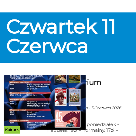
Czwartek
11
Czerwca
Kino Kryterium
zaprasza
ekoszalin POLECA
Ala za CK105 Koszalin - 5 Czerwca 2026
godz. 4:40
Cennik: Bilety 2D poniedziałek -
niedziela: 19zł – normalny, 17zł –
Kultura
ulgowy, 14 zł – grupowy; 15zł - Tani