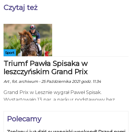
Czytaj też
Sport
Triumf Pawła Spisaka w
leszczyńskim Grand Prix
Art , fot. archiwum - 25 Października 2021 godz. 11:34
Grand Prix w Lesznie wygrał Paweł Spisak.
Wystartowało 13 par, a parkur podstawowy bez
punktów karnych pokonało 5 z nich. W rozgrywce
po zwycięstwo pojechał Paweł Spisak dosiadający 8-
Polecamy
letniego ogiera I-Mark W. To pierwsza wygrana w
skokowym Grand Prix tego wielokrotnego mistrza