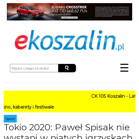
☰
CK 105 Koszalin - Lato w Mi
ety i festiwale
Sport
Tokio 2020: Paweł Spisak nie
wystąpi w piątych igrzyskach