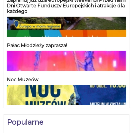
Zaplanuj już dziś europejski weekend! Przed nami
Polski we wszechstronnym konkursie konia
Dni Otwarte Funduszy Europejskich i atrakcje dla
każdego
wierzchowego. Drugie miejsce zajął Jakub Krzyżosiak
na wałachu Champion 127, a Top 3 zamknął Wiktor
Dziemidowicz na koniu Ahmar Saphir.
Pałac Młodzieży zaprasza!
Noc Muzeów
Popularne