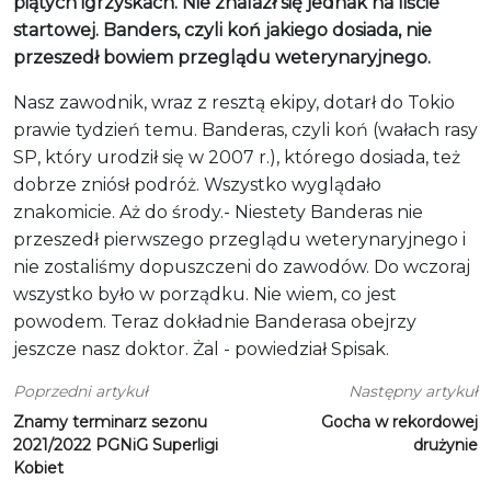
piątych igrzyskach. Nie znalazł się jednak na liście
startowej. Banders, czyli koń jakiego dosiada, nie
przeszedł bowiem przeglądu weterynaryjnego.
Nasz zawodnik, wraz z resztą ekipy, dotarł do Tokio
prawie tydzień temu. Banderas, czyli koń (wałach rasy
SP, który urodził się w 2007 r.), którego dosiada, też
dobrze zniósł podróż. Wszystko wyglądało
znakomicie. Aż do środy.- Niestety Banderas nie
przeszedł pierwszego przeglądu weterynaryjnego i
nie zostaliśmy dopuszczeni do zawodów. Do wczoraj
wszystko było w porządku. Nie wiem, co jest
powodem. Teraz dokładnie Banderasa obejrzy
jeszcze nasz doktor. Żal - powiedział Spisak.
Poprzedni artykuł
Następny artykuł
Znamy terminarz sezonu
Gocha w rekordowej
2021/2022 PGNiG Superligi
drużynie
Kobiet