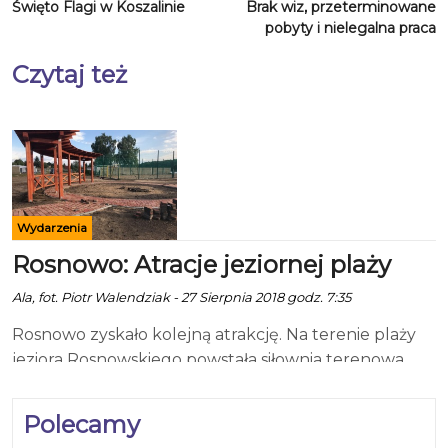
Święto Flagi w Koszalinie
Brak wiz, przeterminowane
pobyty i nielegalna praca
Czytaj też
Wydarzenia
Rosnowo: Atracje jeziornej plaży
Ala, fot. Piotr Walendziak - 27 Sierpnia 2018 godz. 7:35
Rosnowo zyskało kolejną atrakcję. Na terenie plaży
jeziora Rosnowskiego powstała siłownia terenowa,
wspinaczkowy plac zabaw, boisko do gier plażowych,
amfiteatr, miejsce na ognisko i do biesiadowania oraz
Polecamy
scena. A wszystko rozświetla 21 ledowych lamp. Dla