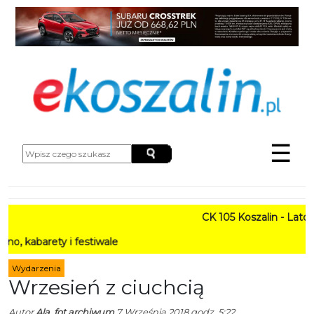
☰
CK 105 Koszalin - Lato w Mie
ty i festiwale
Wydarzenia
Wrzesień z ciuchcią
Autor
Ala, fot archiwum
7 Września 2018 godz. 5:22