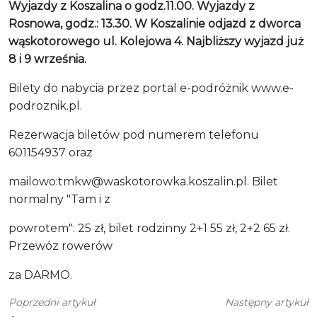
Wyjazdy z Koszalina o godz.11.00. Wyjazdy z
Rosnowa, godz.: 13.30. W Koszalinie odjazd z dworca
wąskotorowego ul. Kolejowa 4. Najbliższy wyjazd już
8 i 9 września.
Bilety do nabycia przez portal e-podróżnik www.e-
podroznik.pl.
Rezerwacja biletów pod numerem telefonu
601154937 oraz
mailowo:tmkw@waskotorowka.koszalin.pl. Bilet
normalny "Tam i z
powrotem": 25 zł, bilet rodzinny 2+1 55 zł, 2+2 65 zł.
Przewóz rowerów
za DARMO.
Poprzedni artykuł
Następny artykuł