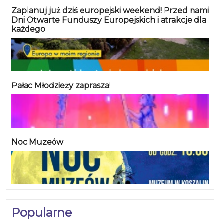
koszalinian mamy także jeszcze jedną dobrą
Zaplanuj już dziś europejski weekend! Przed nami
wiadomość. Do Manowa można dojechać asfaltową
Dni Otwarte Funduszy Europejskich i atrakcje dla
każdego
noiuteńką ścieżką rowerową,
Pałac Młodzieży zaprasza!
Noc Muzeów
Popularne