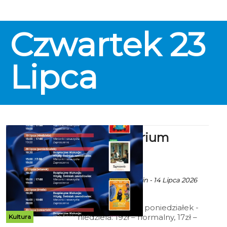
Czwartek
23
Lipca
Kino Kryterium
zaprasza
ekoszalin POLECA
Ala za CK 105 Koszalin - 14 Lipca 2026
godz. 8:28
Cennik: Bilety 2D poniedziałek -
niedziela: 19zł – normalny, 17zł –
Kultura
ulgowy, 14 zł – grupowy; 15zł - Tani