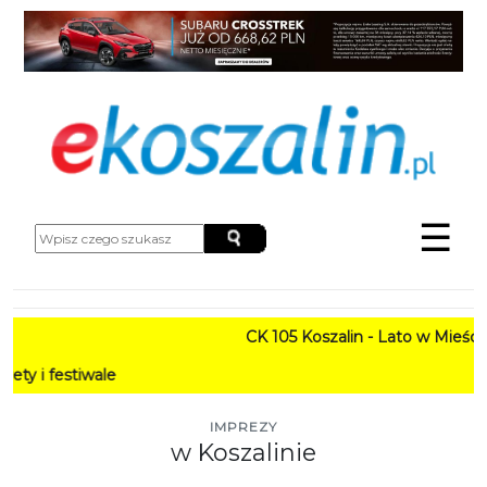
☰
CK 105 Koszalin - Lato w Mieście HARMONO
PROGR
IMPREZY
w Koszalinie