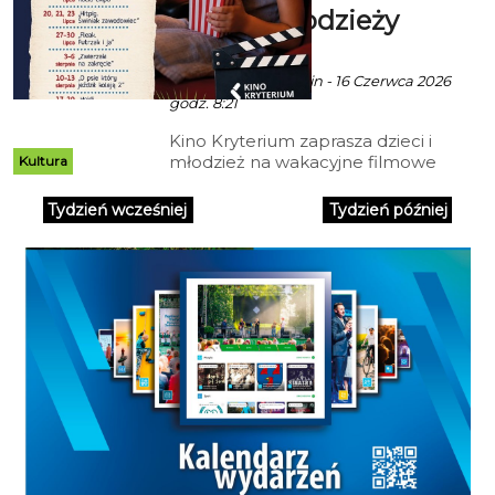
dzieci i młodzieży
ekoszalin POLECA
Ala za CK 105 Koszalin - 16 Czerwca 2026
godz. 8:21
Kino Kryterium zaprasza dzieci i
młodzież na wakacyjne filmowe
Kultura
poranki organizowane w ramach
akcji „Bezpieczne Wakacje w
Tydzień wcześniej
Tydzień później
Kinie Kryterium”. To propozycja
dla wszystkich, którzy chcą
spędzić letnie przedpołudnia w
przyjaznej, kinowej atmosferze, z
dobrym filmem, humorem i
wartościowym przesłaniem.
Seanse odbywać się będą przez
całe wakacje - w lipcu i sierpniu -
o godz. 10:30. W programie
znalazły się animacje, komedie
oraz familijne przygody, które
przypadną do gustu zarówno
najmłodszym widzom, jak i nieco