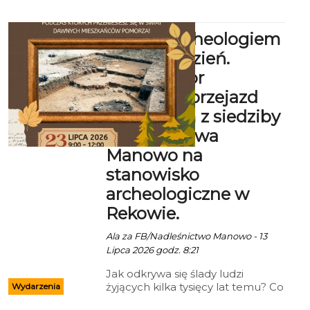
Poniedziałek, Koszalińska Karta
Mieszkańca (honorowana w
Zostań archeologiem
niedziele), Dyskusyjny Klub
Filmowy, Kino dla Seniora; 12zł –
na jeden dzień.
Kino Małego Widza; 2zł, 10zł –
Organizator
Bezpieczne wakacje
zapewnia przejazd
autokarem z siedziby
Nadleśnictwa
Manowo na
stanowisko
archeologiczne w
Rekowie.
Ala za FB/Nadleśnictwo Manowo - 13
Lipca 2026 godz. 8:21
Jak odkrywa się ślady ludzi
żyjących kilka tysięcy lat temu? Co
Wydarzenia
można znaleźć pod powierzchnią