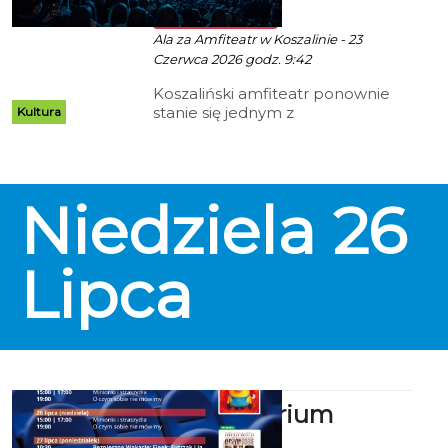
ekoszalin POLECA
Ala za Amfiteatr w Koszalinie - 23
Czerwca 2026 godz. 9:42
Koszaliński amfiteatr ponownie
stanie się jednym z
Kultura
najważniejszych miejsc
wakacyjnych spotkań z kulturą.
Przed nami Lato w Amfiteatrze
2026. Program pełen wydarzeń
Niedziela
26
dla różnych grup odbiorców: od
kinowych seansów pod
gwiazdami, przez koncerty
znanych artystów, po festiwale,
Lipca
kabarety i muzyczne projekty
specjalne.
Kino Kryterium
zaprasza