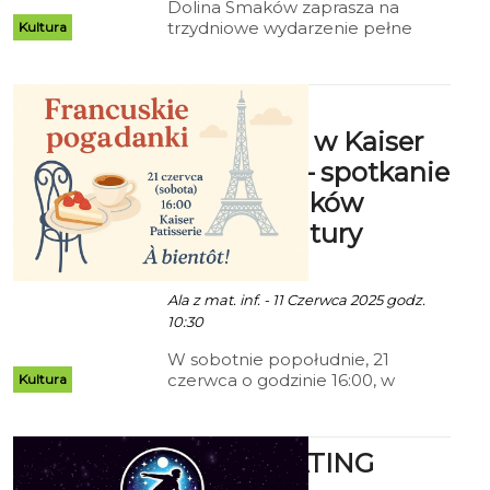
Dolina Smaków zaprasza na
trzydniowe wydarzenie pełne
Kultura
dobrej muzyki, kulinarnych
aromatów i słowiańskich tradycji.
Od 20 do 22 czerwca mieszkańcy
Francuskie
Koszalina i okolic będą mogli
poczuć klimat prawdziwego
pogadanki w Kaiser
letniego festiwalu – z food
Patisserie – spotkanie
truckami, strefą relaksu i
wyjątkową Nocą Świętojańską.
dla miłośników
języka i kultury
Francji
Ala z mat. inf. - 11 Czerwca 2025 godz.
10:30
W sobotnie popołudnie, 21
czerwca o godzinie 16:00, w
Kultura
samym sercu Koszalina odbędzie
się wyjątkowe spotkanie dla
wszystkich, którzy chcą zanurzyć
NIGHTSKATING
się w brzmieniu języka
francuskiego – niezależnie od