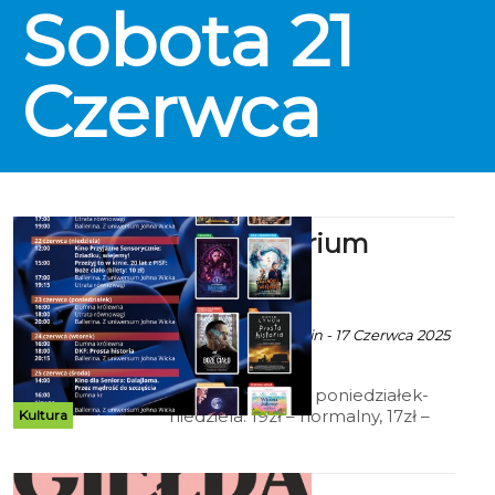
Sobota
21
poczuć klimat prawdziwego
letniego festiwalu – z food
truckami, strefą relaksu i
wyjątkową Nocą Świętojańską.
Czerwca
Kino Kryterium
zaprasza
ekoszalin POLECA
Ala za CK 105 Koszalin - 17 Czerwca 2025
godz. 10:00
Cennik: Bilety 2D poniedziałek-
niedziela: 19zł – normalny, 17zł –
Kultura
ulgowy, 14 zł – grupowy; 15zł - Tani
Poniedziałek, Koszalińska Karta
Mieszkańca (honorowana w