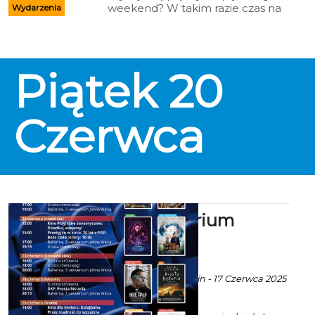
weekend? W takim razie czas na
Wydarzenia
Rosnowo. W czwartek 19 czerwca
oraz w sobotę i niedzielę 21–22
czerwca 2025 r. Koszalińska Kolej
Wąskotorowa zaprasza na
Piątek
20
wyjątkową wycieczkę wśród
zieleni i jezior.
Czerwca
Kino Kryterium
zaprasza
ekoszalin POLECA
Ala za CK 105 Koszalin - 17 Czerwca 2025
godz. 10:00