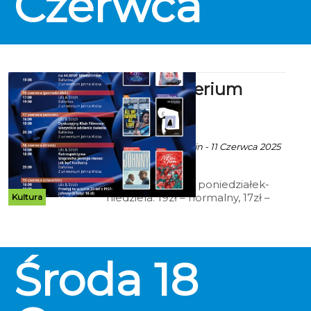
Czerwca
Zachodniopomorskiego Panu
Zenonowi Kasprzakowi.
Kinno Kryterium
zaprasza
ekoszalin POLECA
Ala za CK 105 Koszalin - 11 Czerwca 2025
godz. 8:02
Cennik: Bilety 2D poniedziałek-
niedziela: 19zł – normalny, 17zł –
Kultura
ulgowy, 14 zł – grupowy; 15zł - Tani
Poniedziałek, Koszalińska Karta
Mieszkańca (honorowana w
niedziele); 15 zł – DKF, 12zł – Kino
Środa
18
Małego Widza, Retrospektywa
Wojciecha Jerzego Hassa;