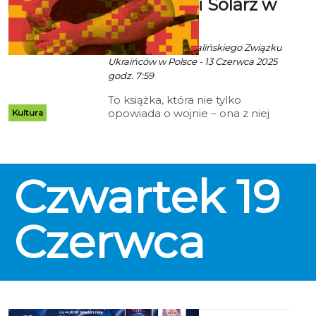
książki Olgi Solarz w
Koszalinie
Ala za Oddział Koszalińskiego Związku
Ukraińców w Polsce - 13 Czerwca 2025
godz. 7:59
To książka, która nie tylko
opowiada o wojnie – ona z niej
Kultura
wyrasta. 18 czerwca 2025 roku
(środa) o godz. 17.00 w Sali
konferencyjnej Biblioteki
Publicznej w Koszalinie (Plac
Czwartek
19
Polonii 1) odbędzie się spotkanie
promujące najnowszą książkę dr
Olgi Solarz pt. „Dzikie Pole”.
Wstęp wolny.
Czerwca