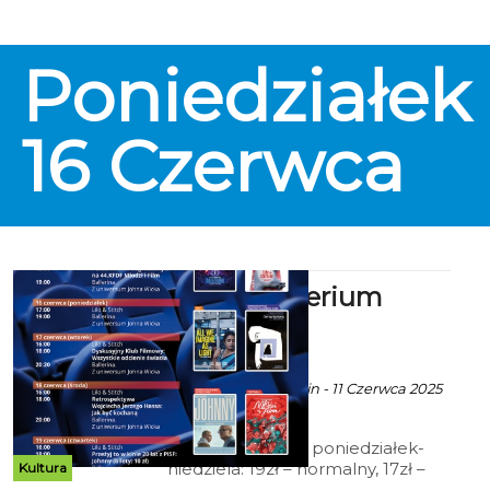
Poniedziałek
16
Czerwca
Kinno Kryterium
zaprasza
ekoszalin POLECA
Ala za CK 105 Koszalin - 11 Czerwca 2025
godz. 8:02
Cennik: Bilety 2D poniedziałek-
niedziela: 19zł – normalny, 17zł –
Kultura
ulgowy, 14 zł – grupowy; 15zł - Tani