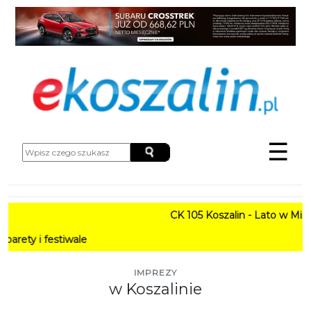
☰
CK 105 Koszalin - Lato w Mieście H
stiwale
IMPREZY
w Koszalinie