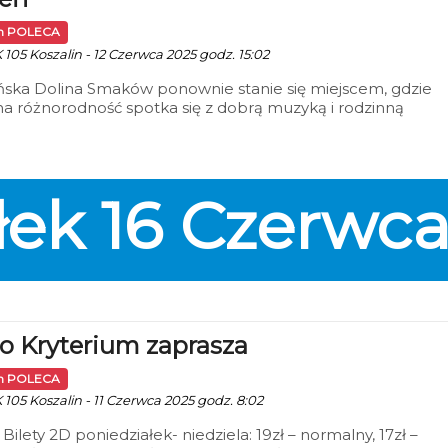
in POLECA
 105 Koszalin - 12 Czerwca 2025 godz. 15:02
ńska Dolina Smaków ponownie stanie się miejscem, gdzie
na różnorodność spotka się z dobrą muzyką i rodzinną
rą. W dniach 13–15 czerwca mieszkańcy i goście miasta bę
ziąć udział w kolejnym weekendzie z cyklu wydarzeń
wych, które łączą kuchnię uliczną, rekreację i rozrywkę na
m powietrzu.
łek
16
Czerwc
o Kryterium zaprasza
in POLECA
 105 Koszalin - 11 Czerwca 2025 godz. 8:02
 Bilety 2D poniedziałek- niedziela: 19zł – normalny, 17zł –