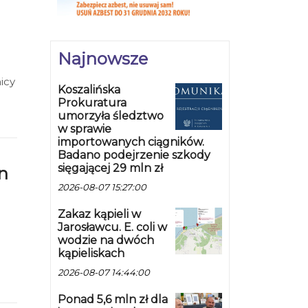
Najnowsze
icy
Koszalińska
ć
Prokuratura
umorzyła śledztwo
w sprawie
importowanych ciągników.
Badano podejrzenie szkody
sięgającej 29 mln zł
n
2026-08-07 15:27:00
Zakaz kąpieli w
Jarosławcu. E. coli w
wodzie na dwóch
kąpieliskach
2026-08-07 14:44:00
dą
Ponad 5,6 mln zł dla