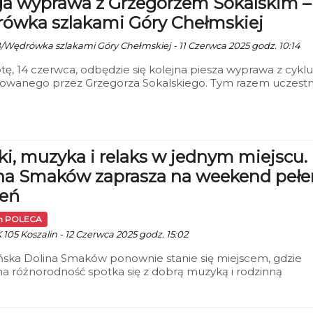
a wyprawa z Grzegorzem Sokalskim –
ówka szlakami Góry Chełmskiej
B/Wędrówka szlakami Góry Chełmskiej - 11 Czerwca 2025 godz. 10:14
ę, 14 czerwca, odbędzie się kolejna piesza wyprawa z cyklu
zowanego przez Grzegorza Sokalskiego. Tym razem uczestn
e przemierzą szlaki Góry Chełmskiej, by wspólnie odkrywa
lokalnej przyrody i doświadczyć kojącej obecności natury.
i, muzyka i relaks w jednym miejscu.
na Smaków zaprasza na weekend pełe
eń
in POLECA
 105 Koszalin - 12 Czerwca 2025 godz. 15:02
ńska Dolina Smaków ponownie stanie się miejscem, gdzie
na różnorodność spotka się z dobrą muzyką i rodzinną
rą. W dniach 13–15 czerwca mieszkańcy i goście miasta bę
ziąć udział w kolejnym weekendzie z cyklu wydarzeń
wych, które łączą kuchnię uliczną, rekreację i rozrywkę na