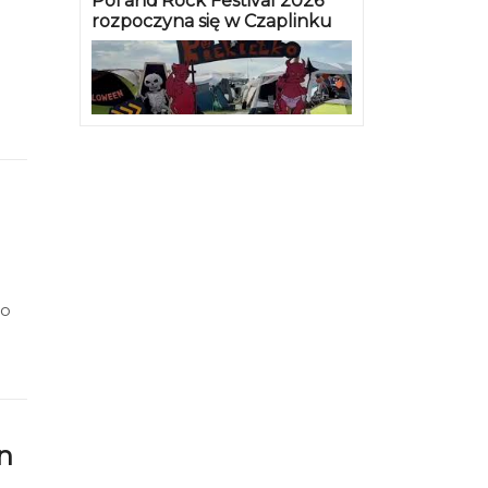
Pol’and’Rock Festival 2026
rozpoczyna się w Czaplinku
ego
go
n