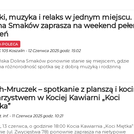
i, muzyka i relaks w jednym miejscu.
na Smaków zaprasza na weekend pełe
eń
in POLECA
 105 Koszalin - 12 Czerwca 2025 godz. 15:02
ńska Dolina Smaków ponownie stanie się miejscem, gdzie
na różnorodność spotka się z dobrą muzyką i rodzinną
rą. W dniach 13–15 czerwca mieszkańcy i goście miasta bę
ziąć udział w kolejnym weekendzie z cyklu wydarzeń
wych, które łączą kuchnię uliczną, rekreację i rozrywkę na
h-Mruczek – spotkanie z planszą i koc
m powietrzu.
rzystwem w Kociej Kawiarni „Koci
ka”
. inf. - 11 Czerwca 2025 godz. 10:21
, 13 czerwca, o godzinie 18:00 Kocia Kawiarnia „Koci Miętka”
nie (ul. Zwycięstwa 78) ponownie zaprasza na nietypowe