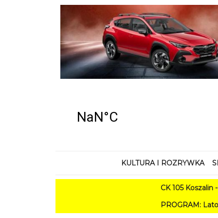
KULTURA I ROZRYWKA
S
CK 105 Koszalin - Lato w
PROGRAM: Lato w Amfiteatrze