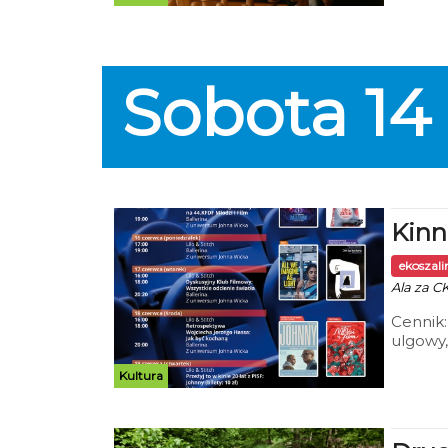
spotkan
Zróbmy 
Mruczek
Sobota
14
Kinn
ekoszal
Ala za CK
Cennik:
ulgowy,
Mieszka
Kultura
Widza,