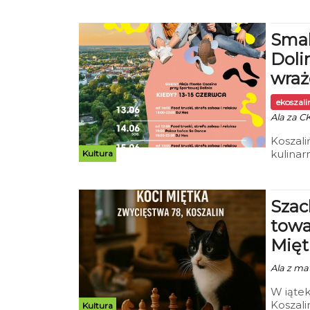
Smak
Doli
wraż
ekoszal
Ala za CK
Koszali
kulinar
Kultura
atmosfe
mogli w
plenero
Szac
świeży
towa
Mięt
Ala z mat
W iątek
Koszali
Kultura