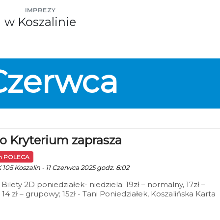
IMPREZY
w Koszalinie
Czerwca
o Kryterium zaprasza
in POLECA
 105 Koszalin - 11 Czerwca 2025 godz. 8:02
 Bilety 2D poniedziałek- niedziela: 19zł – normalny, 17zł –
 14 zł – grupowy; 15zł - Tani Poniedziałek, Koszalińska Karta
ńca (honorowana w niedziele); 15 zł – DKF, 12zł – Kino Mał
 Retrospektywa Wojciecha Jerzego Hassa;