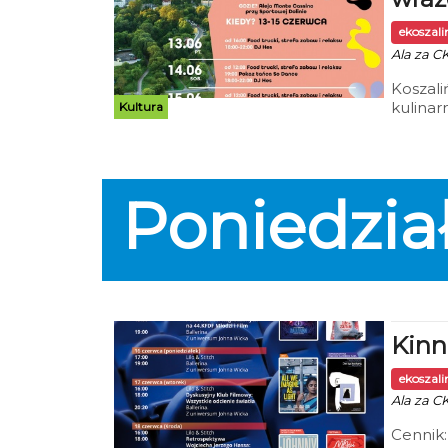
ekoszal
Ala za CK
Koszali
kulinar
Kultura
atmosfe
mogli w
plenero
świeży
Poniedzia
Kinn
ekoszal
Ala za CK
Cennik: