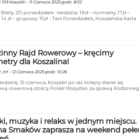
 105 Koszalin - 11 Czerwca 2025 godz. 8:02
 Bilety 2D poniedziałek- niedziela: 19zł – normalny, 17zł –
 14 zł – grupowy; 15zł - Tani Poniedziałek, Koszalińska Karta
ńca (honorowana w niedziele); 15 zł – DKF, 12zł – Kino Mał
 Retrospektywa Wojciecha Jerzego Hassa;
inny Rajd Rowerowy – kręcimy
metry dla Koszalina!
. inf. - 12 Czerwca 2025 godz. 10:26
iedzielę, 15 czerwca, Koszalin po raz kolejny stanie się
wą rowerową stolicą Polski! Wszystko za sprawą Rodzinne
Rowerowego, który organizuje ROWERIA pod patronatem
nta Miasta Koszalina.
i, muzyka i relaks w jednym miejscu.
na Smaków zaprasza na weekend pełe
eń