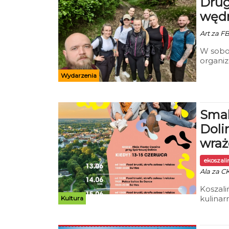
Drug
wędr
Art za F
W sobot
organi
ponowni
Wydarzenia
piękno 
Smak
Doli
wraż
ekoszal
Ala za CK
Koszali
kulinar
Kultura
atmosfe
mogli w
plenero