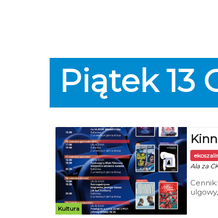
Piątek
13
Kinn
ekoszal
Ala za CK
Cennik:
ulgowy,
Mieszka
Kultura
Widza,