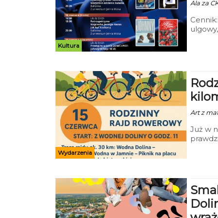
Ala za CK
Cennik:
ulgowy,
Mieszka
Kultura
Widza,
Rodz
kilo
Art z mat
Już w n
prawdzi
Rajdu 
Wydarzenia
Prezyde
Smak
Doli
wraż