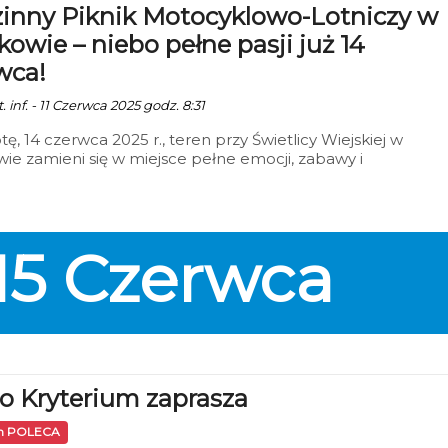
inny Piknik Motocyklowo-Lotniczy w
m powietrzu.
kowie – niebo pełne pasji już 14
wca!
. inf. - 11 Czerwca 2025 godz. 8:31
ę, 14 czerwca 2025 r., teren przy Świetlicy Wiejskiej w
ie zamieni się w miejsce pełne emocji, zabawy i
kowych atrakcji. Wszystko za sprawą Rodzinnego Pikniku
lowo-Lotniczego, który odbędzie się pod hasłem: „Niebo
asji – pasja na dwóch kołach”. Start o godz. 14:00!
15
Czerwca
o Kryterium zaprasza
in POLECA