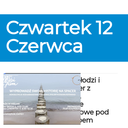
świetnie się nim posługujesz,
jednak z każdym dniem czujesz,
że słownictwo powoli znika z
Czwartek
12
pamięci? Planujesz wyjazd za
granicę i chcesz się przygotować,
a próby namówienia znajomych
do rozmów w innym języku
Czerwca
zawsze kończyły się
niepowodzeniem?
Festiwal Młodzi i
Film: Spacer z
pomysłem.
Konsultacje
scenariuszowe pod
gołym niebem