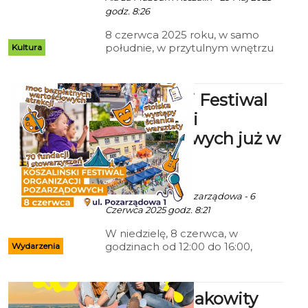
godz. 8:26
8 czerwca 2025 roku, w samo
południe, w przytulnym wnętrzu
Kultura
Teatru Propozycji „Dialog”
(Domek Kata, ul. Grodzka 3),
Muzeum w Koszalinie zaprasza na
Koszaliński Festiwal
kolejny wykład z cyklu „W samo
południe”. Tym razem będzie to
Organizacji
spotkanie z nurtem sztuki
Pozarządowych już w
współczesnej, a dokładnie z
jednym z jej najciekawszych i
niedzielę!
najbardziej angażujących zjawisk –
sztuką partycypacyjną.
ekoszalin POLECA
Ala za Pracownia Pozarządowa - 6
Czerwca 2025 godz. 8:21
W niedzielę, 8 czerwca, w
godzinach od 12:00 do 16:00,
Wydarzenia
Koszalin zaprasza na jedno z
najbardziej pozytywnych i
społecznie zaangażowanych
Kolejny smakowity
wydarzeń roku — Koszaliński