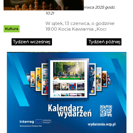
Ala z mat. inf. - 11 Czerwca 2025 godz.
10:21
W iątek, 13 czerwca, o godzinie
18:00 Kocia Kawiarnia „Koci
Kultura
Miętka” w Koszalinie (ul.
Zwycięstwa 78) ponownie
Tydzień wcześniej
Tydzień później
zaprasza na nietypowe spotkanie
przy szachownicy. Po sukcesie
pierwszej edycji, grupa Zróbmy To
Razem organizuje kolejne
wydarzenie z cyklu „Szach-
Mruczek”, łączące pasję do
szachów z miłością do kotów.