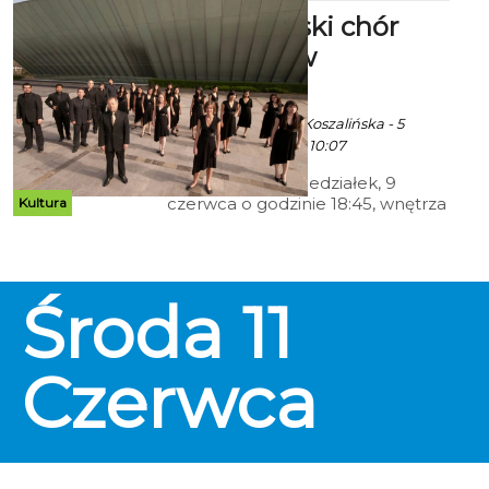
Meksykański chór
zaśpiewa w
Koszalinie
Ala za Politechnika Koszalińska - 5
Czerwca 2025 godz. 10:07
W najbliższy poniedziałek, 9
czerwca o godzinie 18:45, wnętrza
Kultura
Katedry pw. Niepokalanego
Poczęcia Najświętszej Maryi
Panny w Koszalinie wypełni
wyjątkowy dźwięk chóralnych
Środa
11
harmonii. Na zaproszenie
Politechniki Koszalińskiej wystąpi
tam Chór „Staccato”
Narodowego Autonomicznego
Czerwca
Uniwersytetu Meksyku,
rozpoczynając tym samym swoją
trasę koncertową po Polsce i
Czechach.