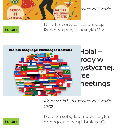
Ala z mat. inf. - 11 Czerwca 2025 godz.
10:24
Dziś, 11 czerwca, Restauracja
Parkowa przy ul. Asnyka 11 w
Kultura
Koszalinie zaprasza wszystkich
chętnych na wyjątkowe „Fajfy” –
muzyczne spotkanie z włoskim
Cześć! Hi! Hola! –
klimatem, tańcami i
poczęstunkiem. Wydarzenie
językowe środy w
rozpocznie się o godzinie 17:00, a
Centrali Artystycznej.
udział w nim jest bezpłatny.
Hi! Hola! Free
language meetings
over beer!
Ala z mat. inf. - 11 Czerwca 2025 godz.
10:37
Masz za sobą lata nauki języka
obcego, ale wciąż brakuje Ci
Kultura
swobody w mówieniu? A może