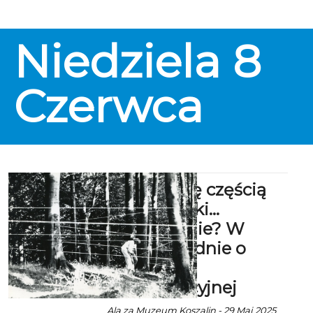
Niedziela
8
Czerwca
Jak stać się częścią
dzieła sztuki…
mimowolnie? W
samo południe o
sztuce
partycypacyjnej
Ala za Muzeum Koszalin - 29 Maj 2025