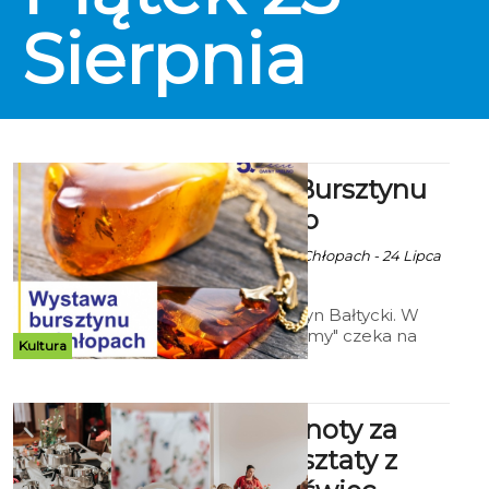
Sierpnia
Wystawa Bursztynu
Bałtyckiego
Ala za Skarbnica w Chłopach - 24 Lipca
2023 godz. 10:13
Wystawa "Bursztyn Bałtycki. W
poszukiwaniu formy" czeka na
Kultura
was do 17 września w Skarbnica w
Chłopach.
Pierwsze knoty za
płoty - warsztaty z