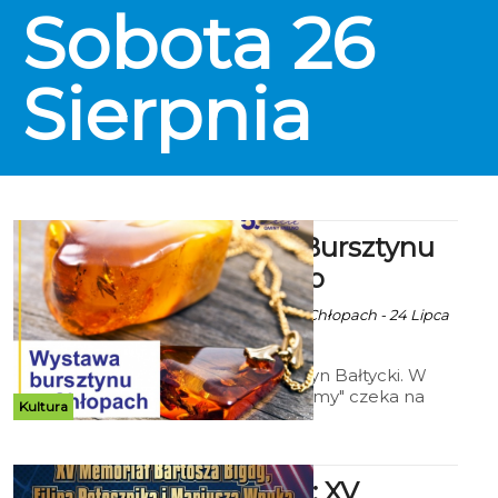
Sobota
26
Sierpnia
Wystawa Bursztynu
Bałtyckiego
Ala za Skarbnica w Chłopach - 24 Lipca
2023 godz. 10:13
Wystawa "Bursztyn Bałtycki. W
poszukiwaniu formy" czeka na
Kultura
was do 17 września w Skarbnica w
Chłopach.
E.Link Cup: XV