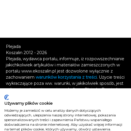
Plejada
Koszalin 2012 - 2026
Plejada, wydawca portalu, informuje, iż rozpowszechnianie
jakichkolwiek artykułów i materiałów zamieszczonych w
portalu www.ekoszalin.pl jest dozwolone wyłącznie z
zachowaniem
warunków korzystania z treści
. Użycie treści
wykraczające poza ww. warunki, w jakikolwiek sposób, jest
zabronione bez pisemnej zgody firmy Plejada. Dowiedz
się, w jaki sposób możesz uzyskać
licencję na
wykorzystanie treści
.
Używamy plików cookie
Możemy je zamieścić w celu analizy danych dotyczących
Naruszenie tych zasad jest łamaniem prawa i grozi
odwiedzających, ulepszenia naszej strony internetowej, pokazania
spersonalizowanych treści i zapewnienia Państwu wspaniałego
odpowiedzialnością karną.
doświadczenia na stronie internetowej. Aby uzyskać więcej informacji
Wszelkie prawa zastrzeżone
.
na temat plików cookie, których używamy, otwórz ustawienia.