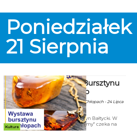
Poniedziałek
21
Sierpnia
Wystawa Bursztynu
Bałtyckiego
Ala za Skarbnica w Chłopach - 24 Lipca
2023 godz. 10:13
Wystawa "Bursztyn Bałtycki. W
poszukiwaniu formy" czeka na
Kultura
was do 17 września w Skarbnica w
Chłopach.