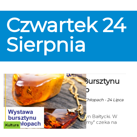
Czwartek
24
Sierpnia
Wystawa Bursztynu
Bałtyckiego
Ala za Skarbnica w Chłopach - 24 Lipca
2023 godz. 10:13
Wystawa "Bursztyn Bałtycki. W
poszukiwaniu formy" czeka na
Kultura
was do 17 września w Skarbnica w
Chłopach.