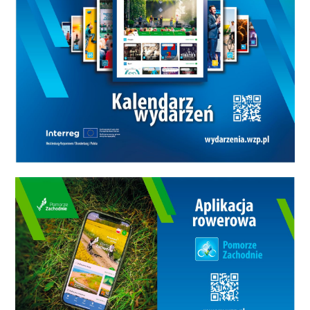
zł (I pula), 30 zł (II pula) 35 zł (III
pula) dostępne na portalu
KupBilecik.pl