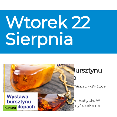
Wtorek
22
Sierpnia
Wystawa Bursztynu
Bałtyckiego
Ala za Skarbnica w Chłopach - 24 Lipca
2023 godz. 10:13
Wystawa "Bursztyn Bałtycki. W
poszukiwaniu formy" czeka na
Kultura
was do 17 września w Skarbnica w
Chłopach.