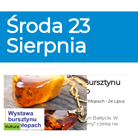
Środa
23
Sierpnia
Wystawa Bursztynu
Bałtyckiego
Ala za Skarbnica w Chłopach - 24 Lipca
2023 godz. 10:13
Wystawa "Bursztyn Bałtycki. W
poszukiwaniu formy" czeka na
Kultura
was do 17 września w Skarbnica w
Chłopach.