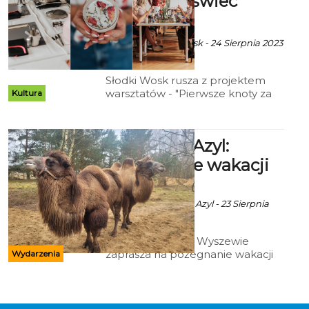
tworzenia świec
sojowych
Ala za FB/Słodki Wosk - 24 Sierpnia 2023
godz. 7:48
Słodki Wosk rusza z projektem
warsztatów - "Pierwsze knoty za
Kultura
płoty" to jakościowe spędzanie
wolnego czasu w towarzystwie
świec i nowych znajomości.
Zwierzęcy Azyl:
Pożegnanie wakacji
ekoszalin POLECA
Ala za FB/Zwierzęcy Azyl - 23 Sierpnia
2023 godz. 15:13
Zwierzęcy Azyl w Wyszewie
zaprasza na pożegnanie wakacji
Wydarzenia
(przykre ale prawdziwe:"Na chwilę
zapomnicie u nas I poczujecie
dalej "klimat wakacji" na piasku z
wielbłądami...