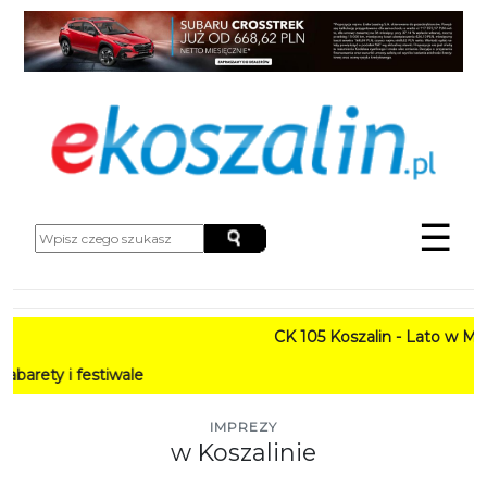
☰
CK 105 Koszalin - Lato w Mieście HA
tiwale
IMPREZY
w Koszalinie