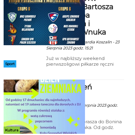
Memoriał Bartosza
Bigdy, Filipa
Potocznika i
Mariusza Wnuka
Art za FB/Kospel Gwardia Koszalin - 23
Sierpnia 2023 godz. 15:21
Już w najbliższy weekend
pierwszoligowi piłkarze ręczni
Sport
Kospel Gwardii Koszalin rozegrają
w hali ZOS Gwardia mecze
kontrolne przed zbliżającym się
Bonin: Dzień
sezonem 2023/2024.
Ziemniaka
Ala z mat. inf. - 23 Sierpnia 2023 godz.
3:04
Rada Osiedla zaprasza do Bonina
na Dzień Ziemniaka. Od godz.
Kultura
17.00 dmuchaniec dla