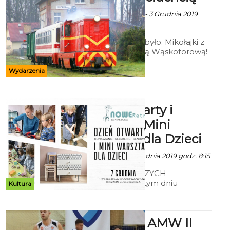
Ekoszalin z mat. inf. - 3 Grudnia 2019
godz. 13:58
Tego jeszcze nie było: Mikołajki z
Koszalińską Koleją Wąskotorową!
Prezenty, spotkanie ze Świętym
Mikołajem, ognisko, przejazd
Wydarzenia
ciuchcią do Rosnowa.
Dzień Otwarty i
Bezpłatne Mini
Warsztaty dla Dzieci
Ala z mat. inf. - 5 Grudnia 2019 godz. 8:15
DLA NAJMŁODSZYCH
przygotujemy w tym dniu
Kultura
bezpłatne mini warsztaty ZP
II liga: Arka AMW II