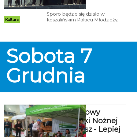
godz. 13:22
Sporo będzie się działo w
koszalińskim Pałacu Młodzieży.
Kultura
Wychowankowie i nauczyciele
zapraszają na wydarzenia pełne
atrakcji.
Sobota
7
Grudnia
III Mikołajkowy
Turniej Piłki Nożnej
Zdrowo Jesz - Lepiej