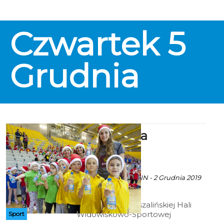
Czwartek
5
Grudnia
Mikołajki na
sportowo
ekoszalin POLECA
Art za HWS KOSZALIN - 2 Grudnia 2019
godz. 14:06
Tradycyjnie w koszalińskiej Hali
Widowiskowo-Sportowej
Sport
odbędzie się największa impreza