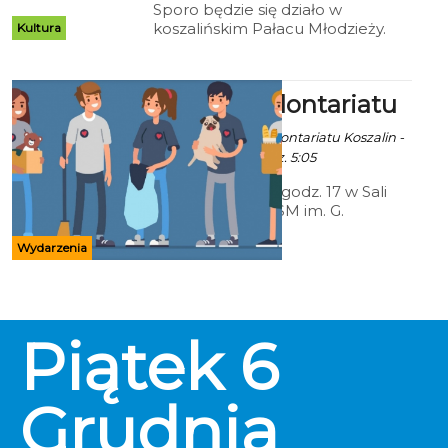
Sporo będzie się działo w
koszalińskim Pałacu Młodzieży.
Kultura
Wychowankowie i nauczyciele
zapraszają na wydarzenia pełne
atrakcji.
IX Gala Wolontariatu
Ala za Centrum Wolontariatu Koszalin -
3 Grudnia 2019 godz. 5:05
5 grudnia 2019 o godz. 17 w Sali
Koncertowej ZPSM im. G.
Bacewicz w Koszalinie odbędzie
się IX Gala Wolontariatu.
Wydarzenia
Piątek
6
Grudnia