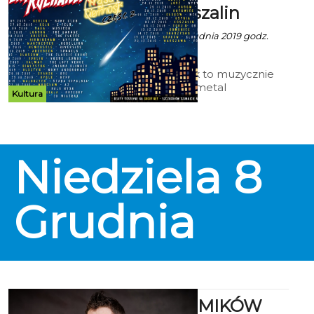
@G38 - Koszalin
Ala z mat. inf. - 3 Grudnia 2019 godz.
5:08
Nocny Kochanek to muzycznie
klasyczny heavy metal
Kultura
inspirowany gigantami gatunku,
co słychać na pierwszy rzut…ucha.
Tekstowo - mają być jaja, a utwory
koniecznie muszą opierać się na
faktach, czasami nawet
Niedziela
8
autentycznych… Wykorzystując
humor, dystans do świata, pastisz i
gry językowe, Nocny Kochanek
Grudnia
rysuje obraz polskiej subkultury
metalowej, ale nie tylko.
ARENA KOMIKÓW