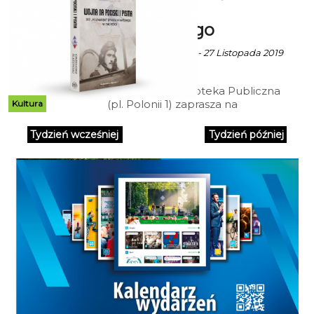
Grzegorza
Śliżewskiego
Ekoszalin z mat. inf. - 27 Listopada 2019
godz. 14:12
Koszalińska Biblioteka Publiczna
(pl. Polonii 1) zaprasza na
Kultura
spotkanie z historykiem i
dziennikarzem, autorem i
Tydzień wcześniej
Tydzień później
współautorem wielu książek na
temat przeszłości polskiego
lotnictwa, Grzegorzem
Śliżewskim. W dniu 10 grudnia
2019 r. o godz. 17.00 autor będzie
promował książkę Wojna na
pociski i pisma. 302 „Poznański"
Dywizjon Myśliwski w 1940 roku.