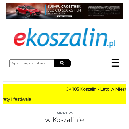
☰
CK 105 Koszalin - Lato w Mieście HARMON
PROG
IMPREZY
w Koszalinie