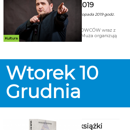
LUDZIKA 2019
Ala z mat. inf. - 8 Listopada 2019 godz.
2:52
STOCZNIA FILMOWCÓW wraz z
Teatrem Variete Muza organizują
Kultura
Arenę Komików Ludzika. Po raz
kolejny będziemy oglądać
zmagania pięciu najlepszych
komików One Man Show z całej
Polski.
Wtorek
10
Grudnia
Promocja książki