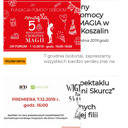
atrakcji.
5-te Urodziny
Fundacji Pomocy
Dzieciom MAGIA w
CH Forum Koszalin
Ala z mat. inf. - 3 Grudnia 2019 godz.
4:43
7 grudnia (sobota), zapraszamy
wszystkich bardzo serdecznie na
Wydarzenia
5 Mikołajkowe Urodziny MAGII -
Fundacji Pomocy Dzieciom
Premiera spektaklu
“Wigilia Pani Skurcz”
na rzecz
podopiecznych
koszalińskiej filii
Hospicjum