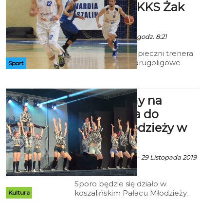
Gdynia - MKKS Żak
Koszalin
Art - 5 Grudnia 2019 godz. 8:21
Tym razem podopieczni trenera
Jacka Imiołka o drugoligowe
Sport
punkty walczyć będą w Gdyni.
Zapraszamy na
wydarzenia do
Pałacu Młodzieży w
Koszalinie
Ekoszalin z mat. inf. - 29 Listopada 2019
godz. 13:22
Sporo będzie się działo w
koszalińskim Pałacu Młodzieży.
Kultura
Wychowankowie i nauczyciele
zapraszają na wydarzenia pełne