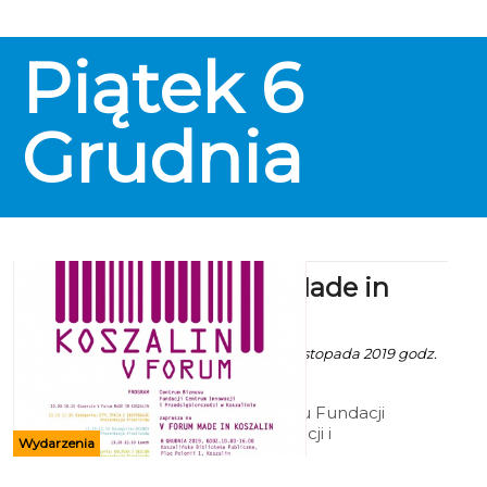
Piątek
6
Grudnia
V Forum Made in
Koszalin
Ala z mat. inf. - 27 Listopada 2019 godz.
6:53
Centrum Biznesu Fundacji
Centrum Innowacji i
Wydarzenia
Przedsiębiorczości ma
przyjemność zaprosić Państwa na