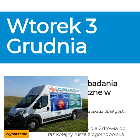
artystyczne i fotografie - wszystkie
wykonane przez uczniów naszej
szkoły!
Wtorek
3
Grudnia
Bezpłatne badania
kardiologiczne w
Koszalinie
Ala z mat. inf. - 28 Listopada 2019 godz.
5:45
Fundacja NEUCA dla Zdrowia po
raz kolejny rusza z ogólnopolską
Wydarzenia