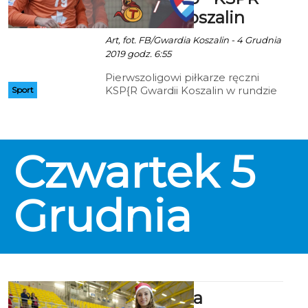
Gwardia Koszalin
Art, fot. FB/Gwardia Koszalin - 4 Grudnia
2019 godz. 6:55
Pierwszoligowi piłkarze ręczni
KSP{R Gwardii Koszalin w rundzie
Sport
wstępnej PP zmierzą się w
wyjazdowym meczu z zespołem
Tytanów z Wejherowa.
Czwartek
5
Grudnia
Mikołajki na