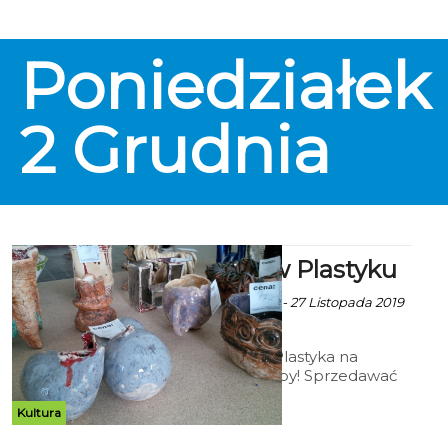
koszalińskim Sądem Okręgowym"
- informuje Tomasz Rogowski z
KOD Koszalin.
Poniedziałek
2
Grudnia
Kiermasz w Plastyku
Ekoszalin z mat. inf. - 27 Listopada 2019
godz. 14:19
Zapraszamy do Plastyka na
artystyczne zakupy! Sprzedawać
będziemy prace malarskie,
rysunkowe, ceramiczne,
Kultura
snycerskie oraz tkaniny