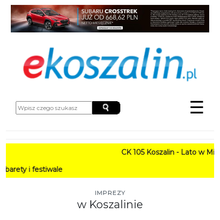
☰
CK 105 Koszalin - Lato w Mieście HA
tiwale
IMPREZY
w Koszalinie