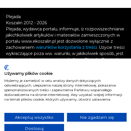
Plejada
Koszalin 2012 - 2026
Plejada, wydawca portalu, informuje, iż rozpowszechnianie
jakichkolwiek artykułów i materiałów zamieszczonych w
portalu www.ekoszalin.pl jest dozwolone wyłącznie z
zachowaniem
warunków korzystania z treści
. Użycie treści
wykraczające poza ww. warunki, w jakikolwiek sposób, jest
zabronione bez pisemnej zgody firmy Plejada. Dowiedz
się, w jaki sposób możesz uzyskać
licencję na
wykorzystanie treści
.
Używamy plików cookie
Możemy je zamieścić w celu analizy danych dotyczących
Naruszenie tych zasad jest łamaniem prawa i grozi
odwiedzających, ulepszenia naszej strony internetowej, pokazania
spersonalizowanych treści i zapewnienia Państwu wspaniałego
odpowiedzialnością karną.
doświadczenia na stronie internetowej. Aby uzyskać więcej informacji
Wszelkie prawa zastrzeżone
.
na temat plików cookie, których używamy, otwórz ustawienia.
Reklama
Kontakt
Akceptuj wszystko
Nie zgadzam się
Polityka prywatności
Dostosuj
e
koszalin.pl