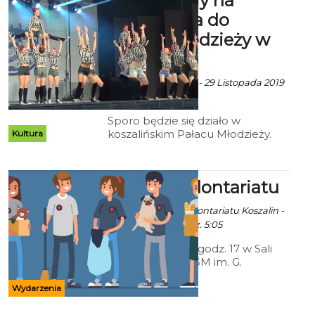
Zapraszamy na
wydarzenia do
Pałacu Młodzieży w
Koszalinie
Ekoszalin z mat. inf. - 29 Listopada 2019
godz. 13:22
Sporo będzie się działo w
koszalińskim Pałacu Młodzieży.
Kultura
Wychowankowie i nauczyciele
zapraszają na wydarzenia pełne
atrakcji.
IX Gala Wolontariatu
Ala za Centrum Wolontariatu Koszalin -
3 Grudnia 2019 godz. 5:05
5 grudnia 2019 o godz. 17 w Sali
Koncertowej ZPSM im. G.
Bacewicz w Koszalinie odbędzie
się IX Gala Wolontariatu.
Wydarzenia