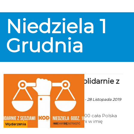
Niedziela
1
Grudnia
Koszalin: Solidarnie z
sędziami
Ala za KOD Koszalin - 28 Listopada 2019
godz. 10:03
"W niedzielę o 16:00 cała Polska
stanie pod sądami w imię
Wydarzenia
solidarności z Sędziami. Będziemy
i my - na demonstracji pod