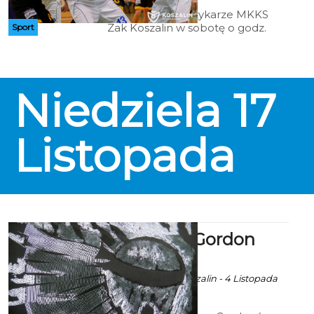
Drugoligowi koszykarze MKKS
Zak Koszalin w sobotę o godz.
Sport
17.00 w hali Gwardii przy ul. Fałata
34 podejmować będą zespół
Enea UTP Astoria Bydgoszcz.
Niedziela
17
Listopada
Wystawa: Gordon
ekoszalin POLECA
Ala za Muzeum Koszalin - 4 Listopada
2019 godz. 6:03