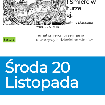
przytupem! Śmierć w
sztuce i kulturze
staropolskiej.
Ala za Muzeum Koszalin - 4 Listopada
2019 godz. 6:56
Temat śmierci i przemijania
towarzyszy ludzkości od wieków,
Kultura
jednak szlachta polska radziła
sobie z nim na swój wyjątkowy i
osobliwy sposób... Opowieści o
wystawnych pogrzebach pełnych
Środa
20
przepychu, zabawnych
wierszykach o przemijaniu,
upiornych przedstawieniach
rozkładających się ciał i wesoło
Listopada
podrygującej Kostuchy,
portretach trumiennych i wielu
innych wysłuchać będzie można
na następnym spotkaniu z cyklu
"Wieczory ze sztuką". Miejsce:
Domek Kata, ul. Grodzka 3 Wstęp: