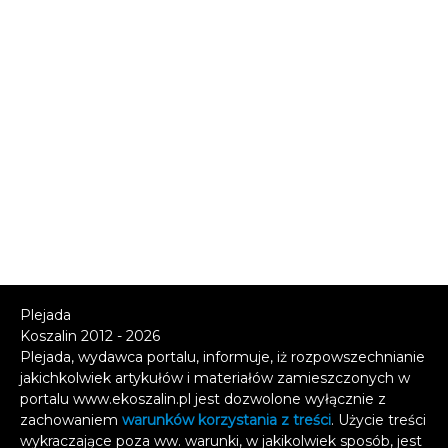
Plejada
Koszalin 2012 - 2026
Plejada, wydawca portalu, informuje, iż rozpowszechnianie
jakichkolwiek artykułów i materiałów zamieszczonych w
portalu www.ekoszalin.pl jest dozwolone wyłącznie z
zachowaniem
warunków korzystania z treści
. Użycie treści
wykraczające poza ww. warunki, w jakikolwiek sposób, jest