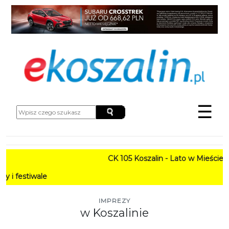
☰
CK 105 Koszalin - Lato w Mieście HARMONOGRA
PROGRAM:
IMPREZY
w Koszalinie