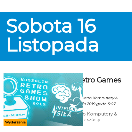
Sobota
16
Listopada
Koszalin Retro Games
Show 2019
Ala za Koszalińskie Retro Komputery &
Konsole - 4 Listopada 2019 godz. 5:07
Koszalińskie Retro Komputery &
Konsole już po raz szósty
Wydarzenia
organizuje imprezę o tematyce
retrogamingowej.