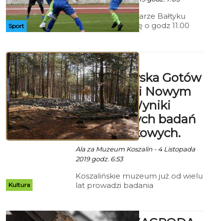
Piontkowskiego
Trzecioligowi piłkarze Bałtyku
Koszalin w sobotę o godz 11.00
Sport
zagrają z Chemikiem Police.
Muzeum:
Cmentarzyska Gotów
w Pławnie i Nowym
Łowiczu. Wyniki
tegorocznych badań
wykopaliskowych.
Ala za Muzeum Koszalin - 4 Listopada
2019 godz. 6:53
Koszalińskie muzeum już od wielu
lat prowadzi badania
Kultura
wykopaliskowe na
cmentarzyskach Gotów, ludu
zamieszkującego Pomorze w