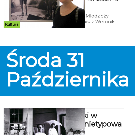
2018 godz. 13:23
Koszaliński Pałac Młodzieży
zaprasza na wernisaż Weroniki
Kultura
Kordylas, laureatki wielu
konkursów fotograficznych,
wyróżnionej min. na XVII
Ogólnopolskim Konkursie
Fotografii "Człowiek, Świat,
Środa
31
Przyroda" .
Października
Pielęgniarki w
habitach - nietypowa
wystawa