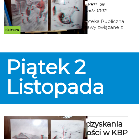
Ekoszalin z mat. inf. KBP - 29
Października 2018 godz. 10:32
Koszalińska Biblioteka Publiczna
zaprasza na wystawy związane z
Kultura
obchodami 100-lecia odzyskania
niepodległości, które będą
dostępne dla zwiedzających w
budynku głównym biblioteki.
Piątek
2
Listopada
100-lecia odzyskania
niepodległości w KBP