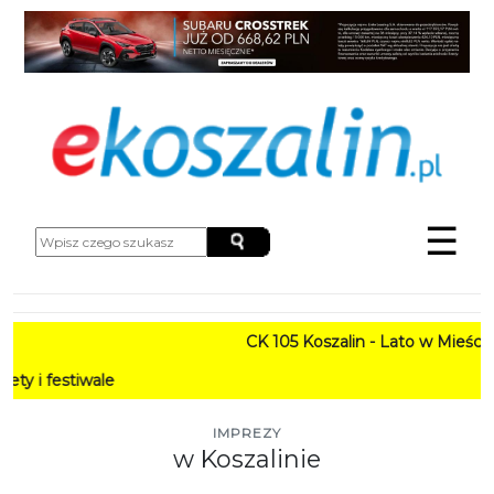
☰
CK 105 Koszalin - Lato w Mieście HARM
PR
IMPREZY
w Koszalinie