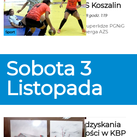
Energa AZS Koszalin
Art - 1 Listopada 2018 godz. 1:19
Występujące w Superlidze PGNiG
szczypiornistki Energa AZS
Sport
Koszalin w piątek w Szczecinie
zmierzą się z zespołem SPR
Pogoń. To mecz na szczycie
Superligi PGNiG.
Sobota
3
Listopada
100-lecia odzyskania
niepodległości w KBP