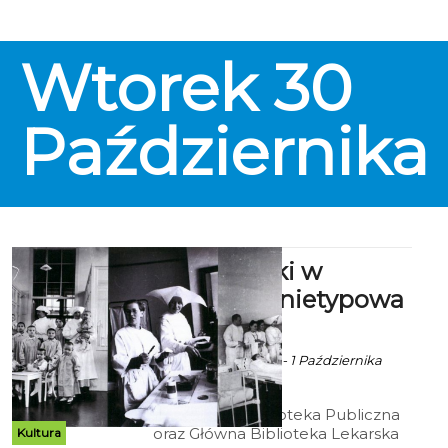
Wtorek
30
Października
Pielęgniarki w
habitach - nietypowa
wystawa
Ekoszalin z mat. inf. - 1 Października
2018 godz. 13:41
Koszalińska Biblioteka Publiczna
oraz Główna Biblioteka Lekarska
Kultura