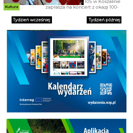
Centrum Kultury 105 w Koszalinie
zaprasza na koncert z okazji 100-
Kultura
lecia odzyskania niepodległości
Tydzień wcześniej
Tydzień później