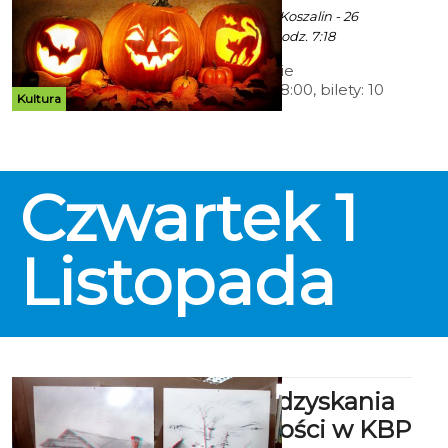
ekoszalin za CK 105 Koszalin - 26
Października 2018 godz. 7:18
Halloween w Kinie
Kryteriumgodz. 18:00, bilety: 10
Kultura
zł„Dziedzictwo. Hereditary” - 31
października 2018 (środa)
Seansowi towarzyszy akcja -
„Mamo, tato wychodzimy”
(Warsztaty dyniowe)
Czwartek
1
Listopada
100-lecia odzyskania
niepodległości w KBP