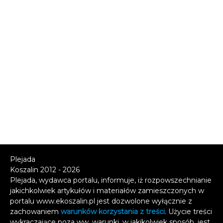
Plejada
Koszalin 2012 - 2026
Plejada, wydawca portalu, informuje, iż rozpowszechnianie
jakichkolwiek artykułów i materiałów zamieszczonych w
portalu www.ekoszalin.pl jest dozwolone wyłącznie z
zachowaniem
warunków korzystania z treści
. Użycie treści
wykraczające poza ww. warunki, w jakikolwiek sposób, jest