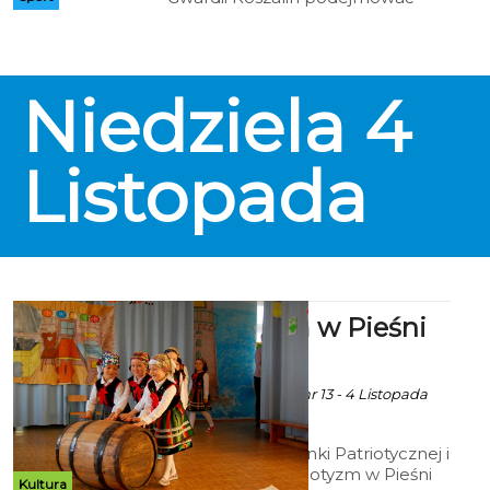
będą zespół CKS Jurand
Ciechanów. Początek meczu w
hali ZOS Gwardia przy ul. Fałata
34 w sobotę o godz. 17.00.
Niedziela
4
Listopada
Patriotyzm w Pieśni
zaklęty
Ala za Przedszkole nr 13 - 4 Listopada
2018 godz. 3:18
X Przegląd Piosenki Patriotycznej i
Żołnierskiej „Patriotyzm w Pieśni
Kultura