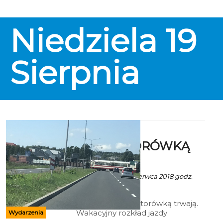
Amanda Seyfried, Meryl Streep;
gat: Komedia/Musical; USA; 2018;
114 min.
Niedziela
19
Sierpnia
Wakacje z
WĄSKOTORÓWKĄ
2018
Ala za TKKW - 26 Czerwca 2018 godz.
15:50
Wakacje z wąskotorówką trwają.
Wakacyjny rozkład jazdy
Wydarzenia
koszalińskiej kolei wąskotorowej