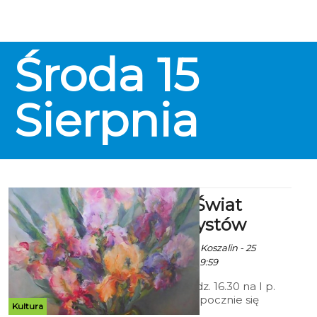
sezonu 2018/2019 PGNiG Superligi
Piłki Ręcznej Kobiet. Niemal
każdego dnia odbywają się dwa
treningi- zarówno w hali jak i w
Środa
15
plenerze. Przed rozpoczęciem
sezonu zaplanowano szereg gier
kontrolnych.
Sierpnia
Wystawa: Świat
oczami artystów
Ala za Urząd Miejski Koszalin - 25
Czerwca 2018 godz. 9:59
26 czerwca o godz. 16.30 na I p.
Galerii Ratusz rozpocznie się
Kultura
wernisaż wystawy zbiorowej