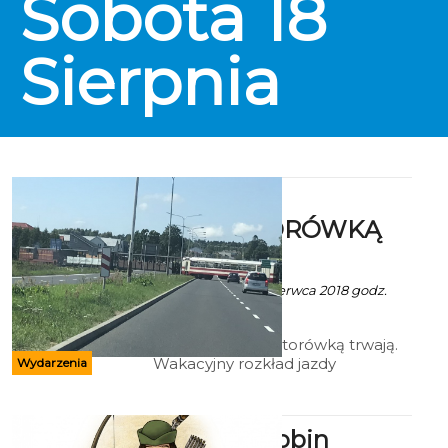
Sobota
18
Sierpnia
Wakacje z
WĄSKOTORÓWKĄ
2018
Ala za TKKW - 26 Czerwca 2018 godz.
15:50
Wakacje z wąskotorówką trwają.
Wakacyjny rozkład jazdy
Wydarzenia
koszalińskiej kolei wąskotorowej
obowiązuje aż do 3 września.
Przewóz rowerów za DARMO.
Festiwal Robin