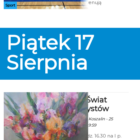
Koszalin ciężko trenują
Sport
przygotowując się rozgrywek
sezonu 2018/2019 PGNiG Superligi
Piłki Ręcznej Kobiet. Niemal
każdego dnia odbywają się dwa
treningi- zarówno w hali jak i w
Piątek
17
plenerze. Przed rozpoczęciem
sezonu zaplanowano szereg gier
kontrolnych.
Sierpnia
Wystawa: Świat
oczami artystów
Ala za Urząd Miejski Koszalin - 25
Czerwca 2018 godz. 9:59
26 czerwca o godz. 16.30 na I p.