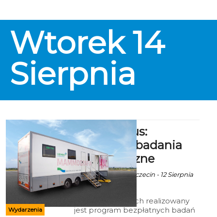
Wtorek
14
Sierpnia
Mammobus:
Bezpłatne badania
profilaktyczne
ekoszalin za NFZ Szczecin - 12 Sierpnia
2018 godz. 6:19
W mammobusach realizowany
jest program bezpłatnych badań
Wydarzenia