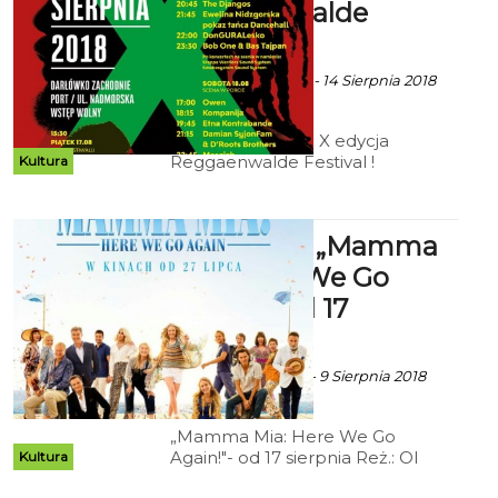
Reggaenwalde
Festival
Ekoszalin z mat. inf. - 14 Sierpnia 2018
godz. 2:27
W piątek startuje X edycja
Reggaenwalde Festival !
Kultura
Sprawdźcie rozkład jazdy ! Będzie
się działo
Kryterium: „Mamma
Mia: Here We Go
Again!"- od 17
sierpnia
ekoszalin za CK 105 - 9 Sierpnia 2018
godz. 14:16
„Mamma Mia: Here We Go
Again!"- od 17 sierpnia Reż.: Ol
Kultura
Parker; obsada: Lily James,