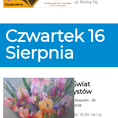
Wodny Koszalin (ul. Rolna 14)
Wydarzenia
Wstęp wolny
Czwartek
16
Sierpnia
Wystawa: Świat
oczami artystów
Ala za Urząd Miejski Koszalin - 25
Czerwca 2018 godz. 9:59
26 czerwca o godz. 16.30 na I p.