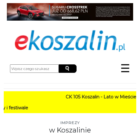
☰
CK 105 Koszalin - Lato w Mieście HARMONOGRAM
PROGRAM: L
IMPREZY
w Koszalinie