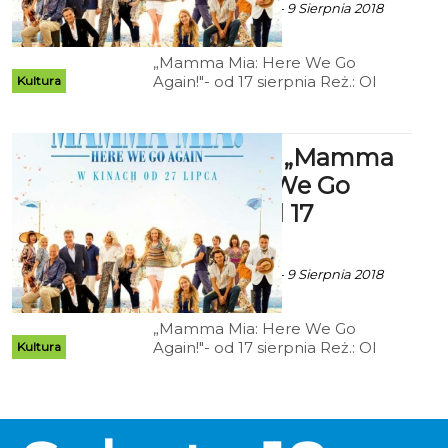
ekoszalin za CK 105 - 9 Sierpnia 2018
godz. 14:16
„Mamma Mia: Here We Go
Again!"- od 17 sierpnia Reż.: Ol
Kultura
Parker; obsada: Lily James,
Amanda Seyfried, Meryl Streep;
gat: Komedia/Musical; USA; 2018;
Kryterium: „Mamma
114 min.
Mia: Here We Go
Again!"- od 17
sierpnia
ekoszalin za CK 105 - 9 Sierpnia 2018
godz. 14:16
„Mamma Mia: Here We Go
Again!"- od 17 sierpnia Reż.: Ol
Kultura
Parker; obsada: Lily James,
Amanda Seyfried, Meryl Streep;
gat: Komedia/Musical; USA; 2018;
114 min.