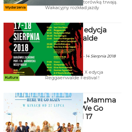
Wakacje z wąskotorówką trwają.
Wakacyjny rozkład jazdy
Wydarzenia
koszalińskiej kolei wąskotorowej
obowiązuje aż do 3 września.
Przewóz rowerów za DARMO.
Darłowo: X edycja
Reggaenwalde
Festival
Ekoszalin z mat. inf. - 14 Sierpnia 2018
godz. 2:27
W piątek startuje X edycja
Reggaenwalde Festival !
Kultura
Sprawdźcie rozkład jazdy ! Będzie
się działo
Kryterium: „Mamma
Mia: Here We Go
Again!"- od 17
sierpnia