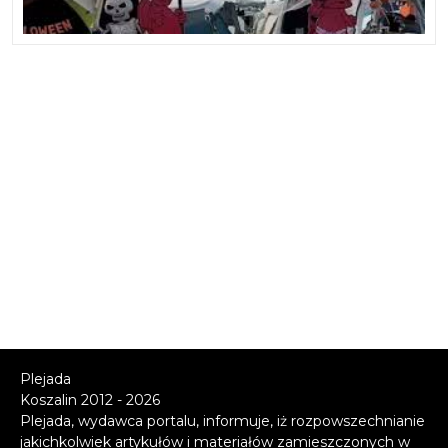
Plejada
Koszalin 2012 - 2026
Plejada, wydawca portalu, informuje, iż rozpowszechnianie
jakichkolwiek artykułów i materiałów zamieszczonych w