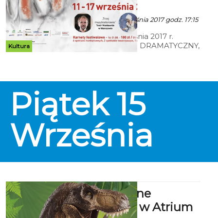
Młodych
Ala za BTD - 4 Września 2017 godz. 17:15
Od 11 do 17 września 2017 r.
BAŁTYCKI TEATR DRAMATYCZNY,
Kultura
ul. Plac Teatralny 1, Koszalin.
Piątek
15
Września
„Gigantyczne
dinozaury” w Atrium