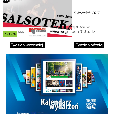
Podłogi
ekoszalin z mat. inf. - 5 Września 2017
godz. 13:04
Zapraszamy na imprezę w
Kubańskich rytmach ❣ Już 15
Kultura
września o godzinie 20:30 w
Kawałku Podłogi czeka Was
Tydzień wcześniej
Tydzień później
ogrom taneczności.
Rozpoczynamy lekcją tańca,
następnie pokazy.