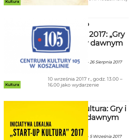
Kultura
„START-UP
KULTURA” 2017: „Gry
i zabawy w dawnym
Koszalinie”
ekoszalin za CK 105 - 26 Sierpnia 2017
godz. 8:58
10 września 2017 r., godz. 13.00 –
16.00 jako wydarzenie
Kultura
towarzyszące festynowi
rodzinnemu pn. „Postaw na
rodzinę” na terenach
Start-up kultura: Gry i
rekreacyjno-sportowych Parafii
pw. Ducha Świętego, ul. Staszica
zabawy w dawnym
38 w Koszalinie Realizator: Julia
Koszalinie
Jankowska. Wstęp wolny
ekoszalin za CK 105 - 5 Września 2017