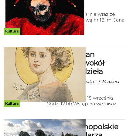
godz. 13:11
Muzeum w Koszalinie wraz ze
Szkołą Podstawową nr 18 im. Jana
Matejki zaprasza na wystawę
uczniów Malujemy jak Matejko.
Kultura
Wernisaż odbędzie się 15 września
o godz. 12:00.
Muzeum: Jan
Matejko – wokół
biografii i dzieła
Ala za Muzeum Koszalin - 4 Września
2017 godz. 17:11
wernisaż – piątek 15 września
Godz. 12.00 Wstęp na wernisaż
Kultura
jest bezpłatny
XXXV Ogólnopolskie
Dni Pszczelarza