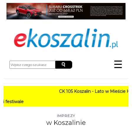
☰
CK 105 Koszalin - Lato w Mieście HARMONOG
PROGRAM
IMPREZY
w Koszalinie