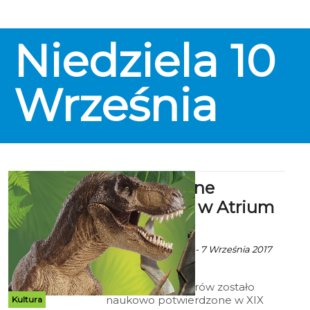
Niedziela
10
Września
„Gigantyczne
dinozaury” w Atrium
Koszalin
Ekoszalin z mat. inf. - 7 Września 2017
godz. 12:00
Istnienie dinozaurów zostało
naukowo potwierdzone w XIX
Kultura