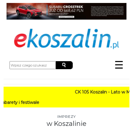
☰
CK 105 Koszalin - Lato w Mieście H
stiwale
IMPREZY
w Koszalinie