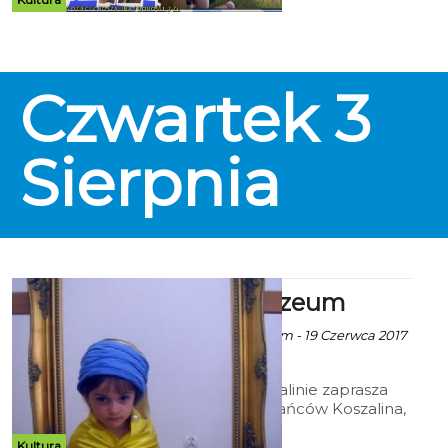
czeka tam na niego szkoła
przetrwania.
Czwartek
3
Sierpnia
Lato w Muzeum
ekoszalin za Muzeum - 19 Czerwca 2017
godz. 9:11
Muzeum w Koszalinie zaprasza
młodych mieszkańców Koszalina,
uczniów szkół podstawowych,
gimnazjów oraz szkół
Kultura