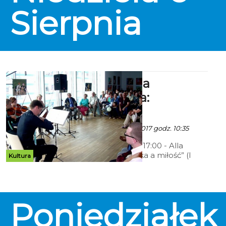
Sierpnia
Filharmonia
Koszalińska:
Kamerynki
ekoszalin - 3 Lipca 2017 godz. 10:35
06.08.2017, godz. 17:00 - Alla
Camera – „Muzyka a miłość” (I
Kultura
skrzypce, II skrzypce, altówka,
wiolonczela)
Poniedziałek