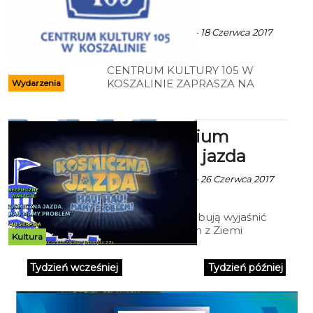
ekoszalin POLECA
ekoszalin za CK 105 - 18 Czerwca 2017
godz. 6:24
CENTRUM KULTURY 105 W
KOSZALINIE ZAPRASZA NA
Wydarzenia
WAKACYJNE WARSZTATY
ARTYSTYCZNE Zapisy - Dział
Rozwoju i Upowszechniania
Kino Kriterium
Kultury: 94 347 57 30/32
Kosmiczna jazda
ekoszalin za CK 105 - 26 Czerwca 2017
godz. 9:11
Białą i Strzała próbują wyjaśnić
zagadkę ginących z Ziemi
Kultura
przedmiotów.
Tydzień wcześniej
Tydzień później