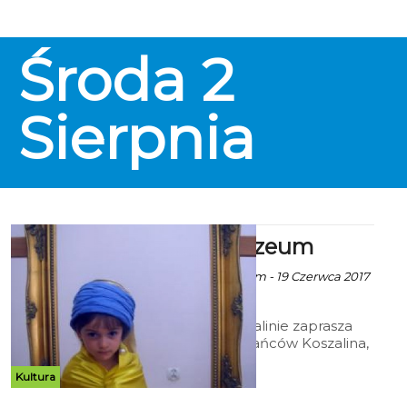
Środa
2
Sierpnia
Lato w Muzeum
ekoszalin za Muzeum - 19 Czerwca 2017
godz. 9:11
Muzeum w Koszalinie zaprasza
młodych mieszkańców Koszalina,
uczniów szkół podstawowych,
gimnazjów oraz szkół
Kultura
ponadgimnazjalnych do udziału w