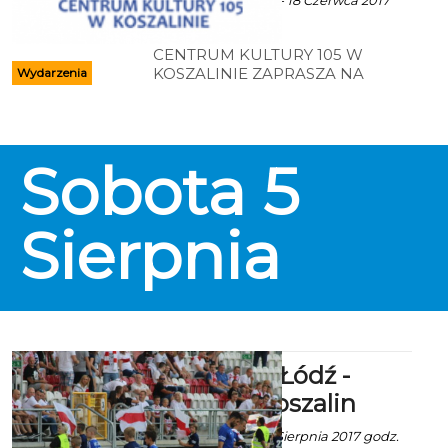
godz. 6:24
CENTRUM KULTURY 105 W
KOSZALINIE ZAPRASZA NA
Wydarzenia
WAKACYJNE WARSZTATY
ARTYSTYCZNE Zapisy - Dział
Rozwoju i Upowszechniania
Kultury: 94 347 57 30/32
Sobota
5
Sierpnia
II liga: ŁKS Łódź -
Gwardia Koszalin
Art za lkslodz.pl - 4 Sierpnia 2017 godz.