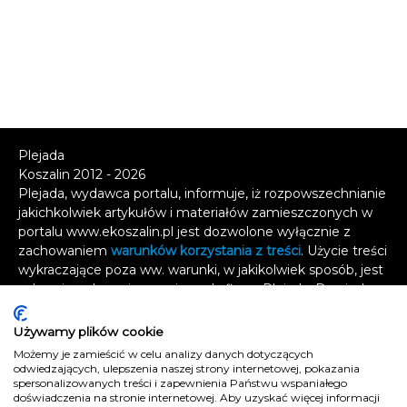
Plejada
Koszalin 2012 - 2026
Plejada, wydawca portalu, informuje, iż rozpowszechnianie
jakichkolwiek artykułów i materiałów zamieszczonych w
portalu www.ekoszalin.pl jest dozwolone wyłącznie z
zachowaniem
warunków korzystania z treści
. Użycie treści
wykraczające poza ww. warunki, w jakikolwiek sposób, jest
zabronione bez pisemnej zgody firmy Plejada. Dowiedz
się, w jaki sposób możesz uzyskać
licencję na
wykorzystanie treści
.
Używamy plików cookie
Możemy je zamieścić w celu analizy danych dotyczących
Naruszenie tych zasad jest łamaniem prawa i grozi
odwiedzających, ulepszenia naszej strony internetowej, pokazania
odpowiedzialnością karną.
spersonalizowanych treści i zapewnienia Państwu wspaniałego
doświadczenia na stronie internetowej. Aby uzyskać więcej informacji
Wszelkie prawa zastrzeżone
.