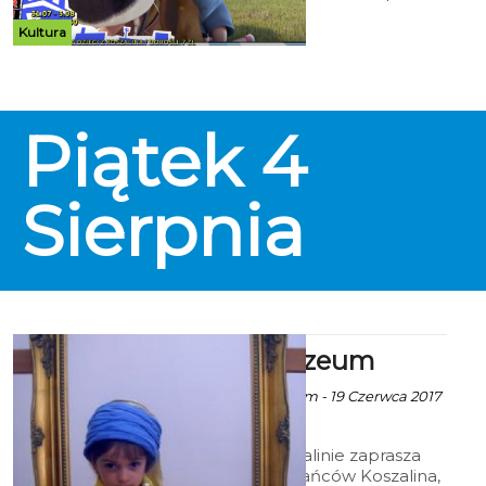
psów. Jednak zamiast luksusów
czeka tam na niego szkoła
Kultura
przetrwania.
Piątek
4
Sierpnia
Lato w Muzeum
ekoszalin za Muzeum - 19 Czerwca 2017
godz. 9:11
Muzeum w Koszalinie zaprasza
młodych mieszkańców Koszalina,