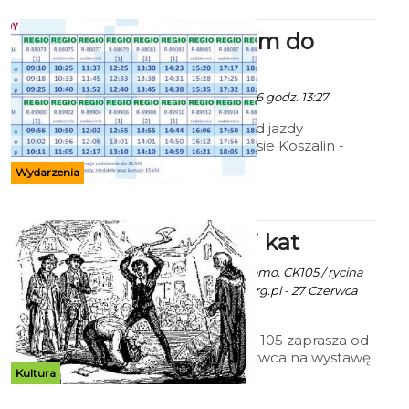
Szynobusem do
Mielna
Ala - 22 Czerwca 2016 godz. 13:27
Podajemy rozkład jazdy
szynobusu na trasie Koszalin -
Mielno, Mielno - Koszalin.
Wydarzenia
Koszaliński kat
Ekoszalin z mat. promo. CK105 / rycina
pobrana z historia.org.pl - 27 Czerwca
2016 godz. 14:26
Centrum Kultury 105 zaprasza od
czwartku 30 czerwca na wystawę
Kultura
prezentującą historię Domku
Kata i profesji kata w Koszalinie.