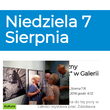
Niedziela
7
Sierpnia
Fotograficzny
"półkownik" w Galerii
Bałtyckiej
Ekoszalin za Galerią „Scena”/ R.
Ziarkiewicz - 6 Lipca 2016 godz. 6:12
Nigdy niepokazana do tej pory w
całości wystawa prac Zdzisława
Kultura