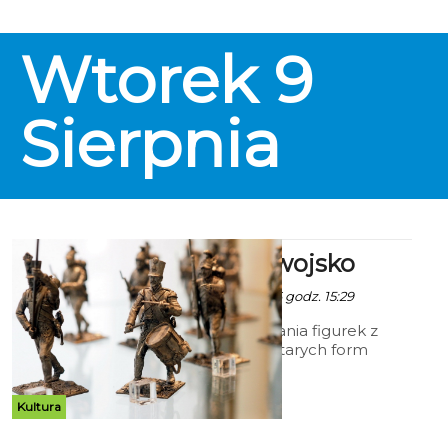
Ekspozycja przybliża stosowanie
prawa karnego, system
wykonywania wyroków oraz
Wtorek
9
metody tortur w średniowieczu i
czasach nowożytnych.
Sierpnia
Ołowiane wojsko
Ala - 9 Czerwca 2016 godz. 15:29
Pokazem odlewania figurek z
cyny z użyciem starych form
metalowych oraz wytwarzanych
współcześnie z kauczuku
Muzeum w Koszalinie
Kultura
zainaugurowało swoją najnowszą
ekspozycję „Świat ołowianych