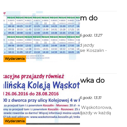
Szynobusem do
Mielna
Ala - 22 Czerwca 2016 godz. 13:27
Podajemy rozkład jazdy
szynobusu na trasie Koszalin -
Mielno, Mielno - Koszalin.
Wydarzenia
Wąskotorówka do
Rosnowa
Ala - 22 Czerwca 2016 godz. 13:31
Koszalińska Kolej Wąskotorowa,
ul. Kolejowa 4. Odjazdy w każdą
niedzielę o godz. 11.00 i 13.00
Wydarzenia