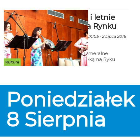
Kamerynki i letnie
koncerty na Rynku
Ekoszalin z mat inf CK105 - 2 Lipca 2016
godz. 7:08
Wracają letnie kameralne
spotkania z muzyką na Ryku
Kultura
Staromiejskim. Ubiegłoroczne
cieszyły się ogromnym
zainteresowaniem. W lipcu i
sierpniu Kamerynki i letnie
koncertowanie znowu zagości na
Poniedziałek
scenie przy City Box'ie. Najbliższe
już w niedzielę.
8
Sierpnia