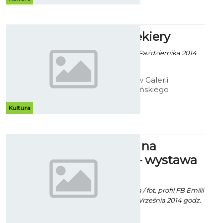
indywidualną Beaty Cedrzyńskiej
pod tytułem - "Malarstwo/rysunek
1999 - 2014.
Ołówek Siekiery
Robert Kuliński - 10 Października 2014
godz. 10:34
Do 26 listopada w Galerii
Antresola koszalińskiego
Muzeum, można oglądać rysunki
Jana Siekiery. Choć dzieła artysty
Kultura
bez wątpienia wymagały dużego
nakładu pracy, to efekt finalny nie
wzbudza zbyt wielu emocji.
„Z północy na
południe" – wystawa
fotografii
Mat. Inf. PM Koszalin / fot. profil FB Emilii
Treszczyńskiej - 18 Września 2014 godz.
12:06