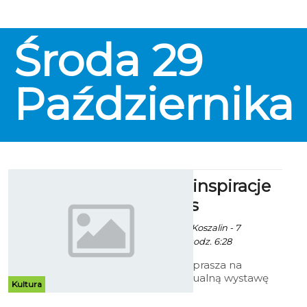
Środa
29
Października
Marzenia i inspiracje
Marii Alblas
Ekoszalin / info. UM Koszalin - 7
Października 2014 godz. 6:28
Galeria Ratusz zaprasza na
pierwszą indywidualną wystawę
Kultura
malarstwa Marii Alblas Białej
zatytułowaną „Marzenie i