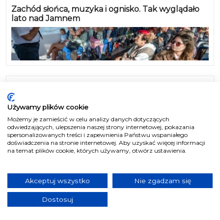
Zachód słońca, muzyka i ognisko. Tak wyglądało
lato nad Jamnem
TOP wideo
Używamy plików cookie
Tysiące namiotów i jedna wielka festiwalowa
Możemy je zamieścić w celu analizy danych dotyczących
rodzina. Pol’and’Rock Festival 2026 rozpoczyna się
odwiedzających, ulepszenia naszej strony internetowej, pokazania
w Czaplinku
spersonalizowanych treści i zapewnienia Państwu wspaniałego
doświadczenia na stronie internetowej. Aby uzyskać więcej informacji
na temat plików cookie, których używamy, otwórz ustawienia.
Akceptuj wszystko
Nie zgadzam się
Dostosuj