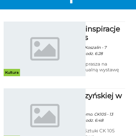
Marzenia i inspiracje
Marii Alblas
Ekoszalin / info. UM Koszalin - 7
Października 2014 godz. 6:28
Galeria Ratusz zaprasza na
pierwszą indywidualną wystawę
Kultura
malarstwa Marii Alblas Białej
zatytułowaną „Marzenie i
inspiracja”.
Prace Cedrzyńskiej w
CK 105
Ekoszalin z mat. promo. CK105 - 13
Października 2014 godz. 6:48
Bałtycka Galeria Sztuki CK 105