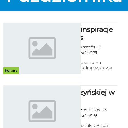
Marzenia i inspiracje
Marii Alblas
Ekoszalin / info. UM Koszalin - 7
Października 2014 godz. 6:28
Galeria Ratusz zaprasza na
pierwszą indywidualną wystawę
Kultura
malarstwa Marii Alblas Białej
zatytułowaną „Marzenie i
inspiracja”.
Prace Cedrzyńskiej w
CK 105
Ekoszalin z mat. promo. CK105 - 13
Października 2014 godz. 6:48
Bałtycka Galeria Sztuki CK 105