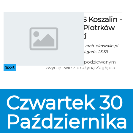
na wystawę fotografii Emilii
Treszczyńskiej "Z północy na
południe".
Energa AZS Koszalin -
Piotrcovia Piotrków
Trybunalski
Patryk Pietrzala / fot. arch. ekoszalin.pl -
27 Października 2014 godz. 23:38
Po ostatnim, niespodziewanym
zwycięstwie z drużyną Zagłębia
Sport
Lubin, piłkarki ręczne Energi AZS
Koszalin zmierza się we własnej
hali z Piotrcovią Piotrków
Trybunalski.
Czwartek
30
Października