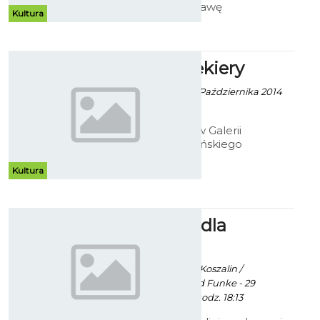
zaprasza na wystawę
Kultura
indywidualną Beaty Cedrzyńskiej
pod tytułem - "Malarstwo/rysunek
1999 - 2014.
Ołówek Siekiery
Robert Kuliński - 10 Października 2014
godz. 10:34
Do 26 listopada w Galerii
Antresola koszalińskiego
Muzeum, można oglądać rysunki
Jana Siekiery. Choć dzieła artysty
Kultura
bez wątpienia wymagały dużego
nakładu pracy, to efekt finalny nie
wzbudza zbyt wielu emocji.
Fotografie dla
Muzeum
Ekoszalin / info. UM Koszalin /
fot.Grzegorz Edward Funke - 29
Października 2014 godz. 18:13