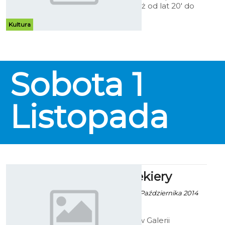
muzyczną podróż od lat 20′ do
60′ XX w. z piosenkami w stylu
vintage-jazz-variete. Start w
Kultura
piątek 31 października o godz.
20:00. Wstęp wolny.
Sobota
1
Listopada
Ołówek Siekiery
Robert Kuliński - 10 Października 2014
godz. 10:34
Do 26 listopada w Galerii