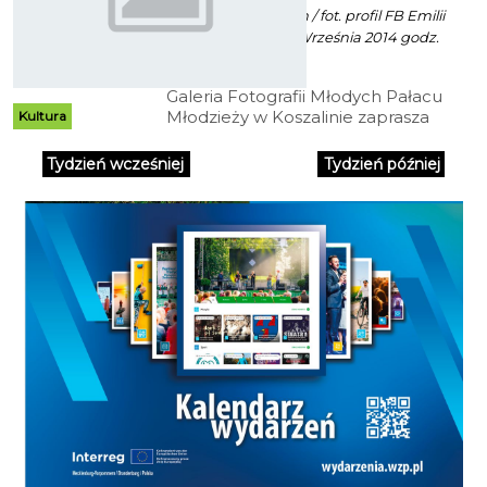
Mat. Inf. PM Koszalin / fot. profil FB Emilii
Treszczyńskiej - 18 Września 2014 godz.
12:06
Galeria Fotografii Młodych Pałacu
Młodzieży w Koszalinie zaprasza
Kultura
na wystawę fotografii Emilii
Treszczyńskiej "Z północy na
Tydzień wcześniej
Tydzień później
południe".