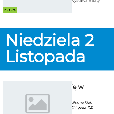
Artystycznej miniwystawa Beaty
Jasionek, scenografki Bałtyckiego
Teatru Dramatycznego.
Kultura
Niedziela
2
Listopada
Zakochaj się w
squashu
Artur Rutkowski / fot.Forma Klub
Koszalin - 16 Lipca 2014 godz. 7:21