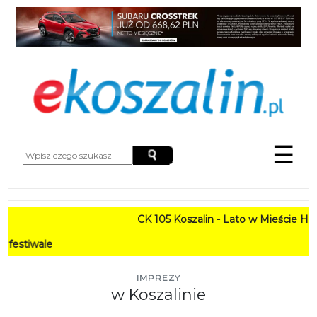
☰
CK 105 Koszalin - Lato w Mieście HARMONOGR
PROGRAM
IMPREZY
w Koszalinie