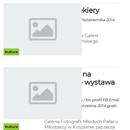
1999 - 2014.
Ołówek Siekiery
Robert Kuliński - 10 Października 2014
godz. 10:34
Do 26 listopada w Galerii
Antresola koszalińskiego
Muzeum, można oglądać rysunki
Jana Siekiery. Choć dzieła artysty
Kultura
bez wątpienia wymagały dużego
nakładu pracy, to efekt finalny nie
wzbudza zbyt wielu emocji.
„Z północy na
południe" – wystawa
fotografii
Mat. Inf. PM Koszalin / fot. profil FB Emilii
Treszczyńskiej - 18 Września 2014 godz.
12:06
Galeria Fotografii Młodych Pałacu
Młodzieży w Koszalinie zaprasza
Kultura