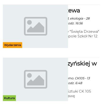
inspiracja”.
Święto Drzewa
Święto drzewa, ZDM, ekologia - 28
Października 2014 godz. 16:56
Miejskie obchody "Święta Drzewa"
odbędą się w Zespole Szkół Nr 12
przy ul. Połczyńskiej 71a. Po
uroczystości młodzież posadzi ok
Wydarzenia
50 drzew przy ul. Strefowej (na
wysokości Nordglass)
Prace Cedrzyńskiej w
CK 105
Ekoszalin z mat. promo. CK105 - 13
Października 2014 godz. 6:48
Bałtycka Galeria Sztuki CK 105
zaprasza na wystawę
Kultura
indywidualną Beaty Cedrzyńskiej
pod tytułem - "Malarstwo/rysunek