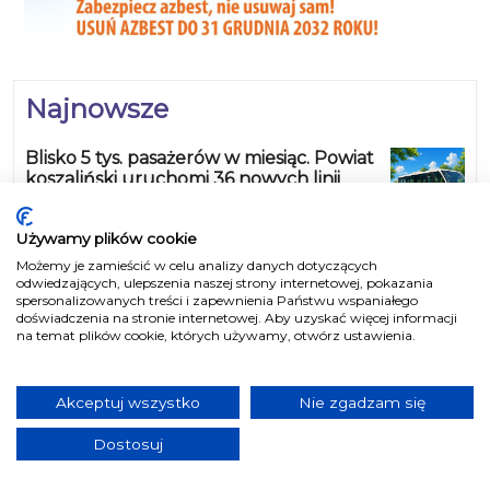
Najnowsze
Blisko 5 tys. pasażerów w miesiąc. Powiat
koszaliński uruchomi 36 nowych linii
autobusowych
2026-08-07 13:02:00
Używamy plików cookie
Możemy je zamieścić w celu analizy danych dotyczących
„Piknik w mundurze” w Koszalinie. Sprzęt
odwiedzających, ulepszenia naszej strony internetowej, pokazania
wojskowy, symulatory i atrakcje dla rodzin
spersonalizowanych treści i zapewnienia Państwu wspaniałego
doświadczenia na stronie internetowej. Aby uzyskać więcej informacji
2026-08-07 10:24:00
na temat plików cookie, których używamy, otwórz ustawienia.
Kontrola trzeźwości przed nadmorską
miejscowością. 32-latka miała blisko 0,5
Akceptuj wszystko
Nie zgadzam się
promila
2026-08-07 09:33:00
Dostosuj