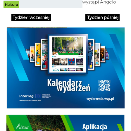
klubie Plastelina wystąpi Angelo
Kultura
Mike. Jeden z najbardziej
uznanych polskich Dj'ów muzyki
Tydzień wcześniej
Tydzień później
house