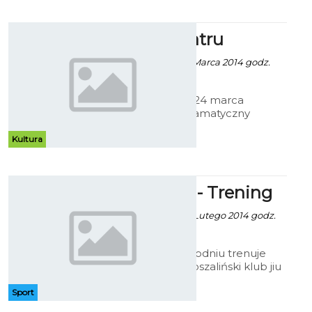
wystawę prac Krzysztofa
Wieczorka.
Dotknij teatru
Robert Kuliński - 13 Marca 2014 godz.
10:21
W poniedziałek, 24 marca
Bałtycki Teatr Dramatyczny
zaprasza wszystkich chętnych do
odwiedzenia swojej siedziby w
Kultura
ramach obchodów
Międzynarodowego Dnia Teatru.
Berserkers - Trening
Artur Rutkowski - 2 Lutego 2014 godz.
13:17
Cztery razy w tygodniu trenuje
reaktywowany koszaliński klub jiu
jitsu Berserkers Team Koszalin.
Pierwszy trening dla każdego
Sport
uczestnika jest darmowy, warto