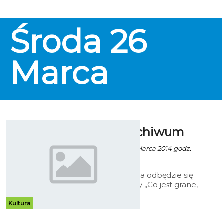
zatem spróbować się w zyskującej
z roku na rok na popularności
sztuce walki - Jiu Jitsu. Trenować
Środa
26
może każdy, wystarczy, że ma
skończone 13 lat. Na treningach,
również mile widziane są panie,
dla których zostaną
Marca
przygotowane specjalne zajęcia.
Treningi prowadzą Kornel
Zapadka i Mariusz Szczerek
Teatr w Archiwum
Robert Kuliński - 11 Marca 2014 godz.
17:30
W środę, 19 marca odbędzie się
otwarcie wystawy „Co jest grane,
czyli 60 lat Bałtyckiego Teatru
Dramatycznego w Dokumentach
Kultura
Archiwum Państwowego w