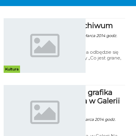
Teatr w Archiwum
Robert Kuliński - 11 Marca 2014 godz.
17:30
W środę, 19 marca odbędzie się
otwarcie wystawy „Co jest grane,
czyli 60 lat Bałtyckiego Teatru
Dramatycznego w Dokumentach
Kultura
Archiwum Państwowego w
Koszalinie”.
Unikatowa grafika
artystyczna w Galerii
Na Piętrze
Robert Kuliński - 1 Marca 2014 godz.
14:57
W piątek, 7 marca, w Galerii Na