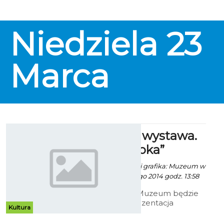
Niedziela
23
Marca
„Po prostu wystawa.
Andrzej Szoka”
Paweł Kaczor / info. i grafika: Muzeum w
Koszalinie - 28 Lutego 2014 godz. 13:58
W koszalińskim Muzeum będzie
mieć miejsce prezentacja
Kultura
malarstwa Andrzeja Szoki.
Wystawa lokalnego artysty