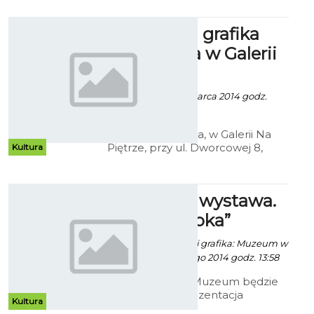
Koszalinie”.
Unikatowa grafika
artystyczna w Galerii
Na Piętrze
Robert Kuliński - 1 Marca 2014 godz.
14:57
W piątek, 7 marca, w Galerii Na
Piętrze, przy ul. Dworcowej 8,
Kultura
odbędzie się wernisaż otwierający
wystawę prac Krzysztofa
Wieczorka.
„Po prostu wystawa.
Andrzej Szoka”
Paweł Kaczor / info. i grafika: Muzeum w
Koszalinie - 28 Lutego 2014 godz. 13:58
W koszalińskim Muzeum będzie
mieć miejsce prezentacja
Kultura
malarstwa Andrzeja Szoki.