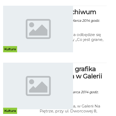
Teatr w Archiwum
Robert Kuliński - 11 Marca 2014 godz.
17:30
W środę, 19 marca odbędzie się
otwarcie wystawy „Co jest grane,
czyli 60 lat Bałtyckiego Teatru
Dramatycznego w Dokumentach
Kultura
Archiwum Państwowego w
Koszalinie”.
Unikatowa grafika
artystyczna w Galerii
Na Piętrze
Robert Kuliński - 1 Marca 2014 godz.
14:57
W piątek, 7 marca, w Galerii Na
Piętrze, przy ul. Dworcowej 8,
Kultura
odbędzie się wernisaż otwierający