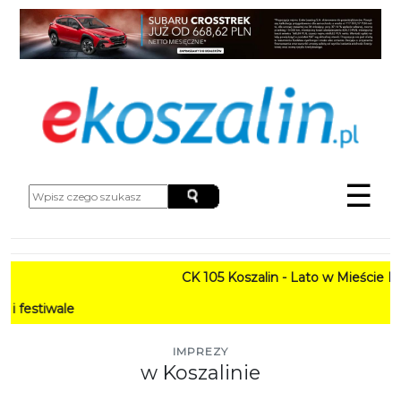
☰
CK 105 Koszalin - Lato w Mieście HARMONO
PROGR
IMPREZY
w Koszalinie