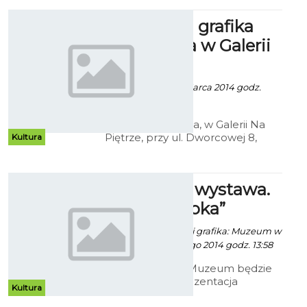
Koszalinie”.
Unikatowa grafika
artystyczna w Galerii
Na Piętrze
Robert Kuliński - 1 Marca 2014 godz.
14:57
W piątek, 7 marca, w Galerii Na
Piętrze, przy ul. Dworcowej 8,
Kultura
odbędzie się wernisaż otwierający
wystawę prac Krzysztofa
Wieczorka.
„Po prostu wystawa.
Andrzej Szoka”
Paweł Kaczor / info. i grafika: Muzeum w
Koszalinie - 28 Lutego 2014 godz. 13:58
W koszalińskim Muzeum będzie
mieć miejsce prezentacja
Kultura
malarstwa Andrzeja Szoki.