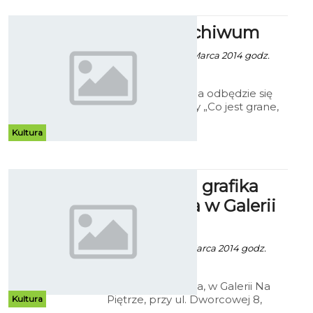
Teatr w Archiwum
Robert Kuliński - 11 Marca 2014 godz.
17:30
W środę, 19 marca odbędzie się
otwarcie wystawy „Co jest grane,
czyli 60 lat Bałtyckiego Teatru
Dramatycznego w Dokumentach
Kultura
Archiwum Państwowego w
Koszalinie”.
Unikatowa grafika
artystyczna w Galerii
Na Piętrze
Robert Kuliński - 1 Marca 2014 godz.
14:57
W piątek, 7 marca, w Galerii Na
Piętrze, przy ul. Dworcowej 8,
Kultura
odbędzie się wernisaż otwierający