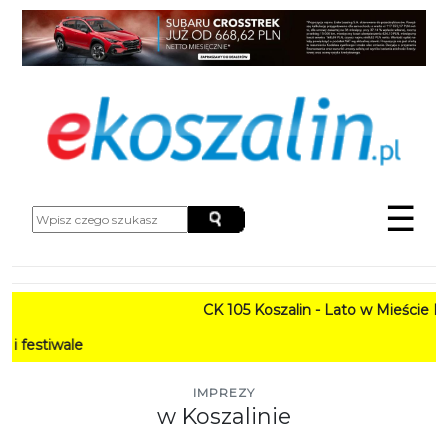
☰
CK 105 Koszalin - Lato w Mieście HARMONO
PROGR
IMPREZY
w Koszalinie