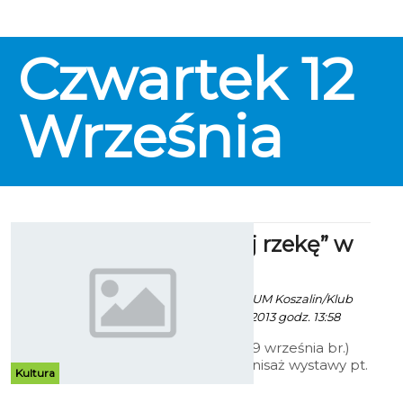
Czwartek
12
Września
„Zaadoptuj rzekę” w
ratuszu
Paweł Kaczor / info. UM Koszalin/Klub
"Gaja" - 9 Września 2013 godz. 13:58
W poniedziałek (9 września br.)
miał miejsce wernisaż wystawy pt.
Kultura
„Zaadoptuj rzekę”. Wydarzenie
odbyło się w Urzędzie Miasta w