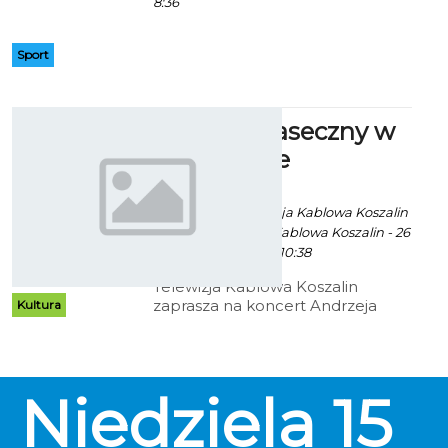
8:36
Sport
Andrzej Piaseczny w
amfiteatrze
Paweł Kaczor / info.
piasek.art.pl/Telewizja Kablowa Koszalin
/ grafika: Telewizja Kablowa Koszalin - 26
Sierpnia 2013 godz. 10:38
Telewizja Kablowa Koszalin
zaprasza na koncert Andrzeja
Kultura
Piasecznego, który odbędzie się w
sobotę (14 września br.) w
koszalińskim amfiteatrze przy ul.
Piastowskiej. Rozpoczęcie
Niedziela
15
koncertu o godz. 20.00 – wstęp
bezpłatny.