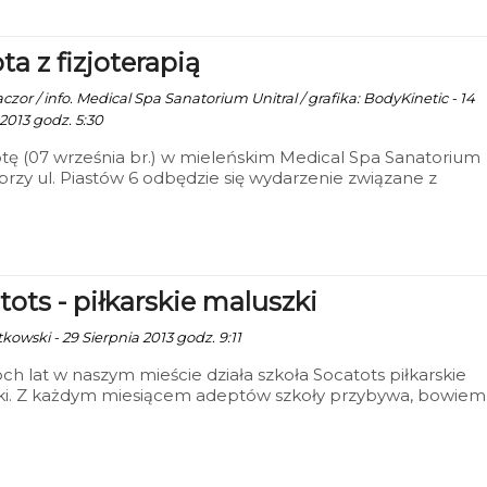
 Aleksandra Fredry.
ta z fizjoterapią
zor / info. Medical Spa Sanatorium Unitral / grafika: BodyKinetic - 14
2013 godz. 5:30
ę (07 września br.) w mieleńskim Medical Spa Sanatorium
 przy ul. Piastów 6 odbędzie się wydarzenie związane z
olską akcją w ramach II Światowego Dnia Fizjoterapii. Tem
ni obchodów to „Zaufaj mi – jestem Fizjoterapeutą”. Hotel
dynym punktem w naszym regionie, który dotychczas dołącz
.
tots - piłkarskie maluszki
kowski - 29 Sierpnia 2013 godz. 9:11
h lat w naszym mieście działa szkoła Socatots piłkarskie
ki. Z każdym miesiącem adeptów szkoły przybywa, bowiem
ziecko nie chciałoby zostać piłkarzem, być jak Cristiano
 czy Lionel Messi.