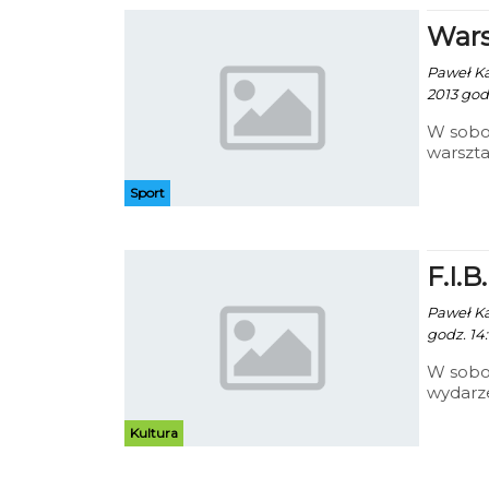
Wars
Paweł Kac
2013 godz
W sobot
warszta
one mie
Wielkop
Sport
Podstaw
dwa dni
F.I.B
Paweł Kac
godz. 14
W sobot
wydarze
„F.I.B.
Krzyszt
Kultura
Plasteli