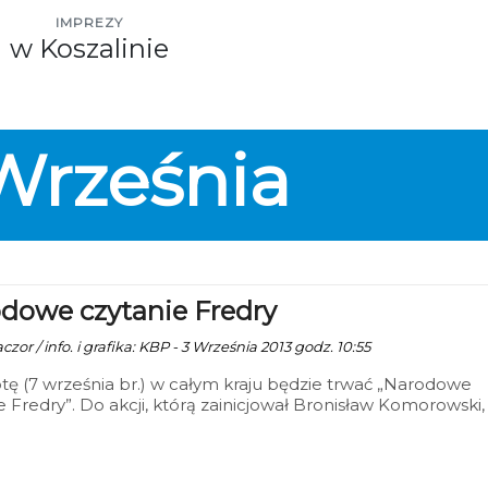
IMPREZY
w Koszalinie
Września
dowe czytanie Fredry
zor / info. i grafika: KBP - 3 Września 2013 godz. 10:55
ę (7 września br.) w całym kraju będzie trwać „Narodowe
e Fredry”. Do akcji, którą zainicjował Bronisław Komorowski,
 się również Koszalin. Wydarzenie te rozpocznie się o godz.
rzed budynkiem głównym Koszalińskiej Biblioteki Publiczne
. Polonii 1. Dodatkowo w godz. 8.00 – 20.00 w autobusach
iego Zakładu Komunikacji będzie można posłuchać komedie