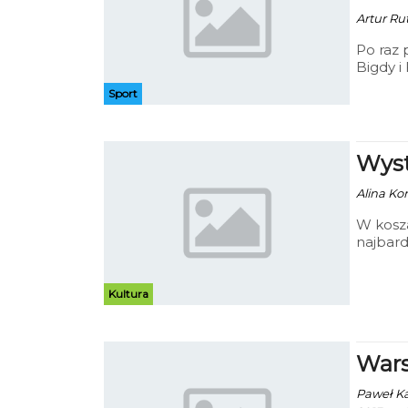
Artur Rut
Po raz 
Bigdy i
Gwardia
Sport
Wyst
Alina Kon
W kosz
najbard
prezen
Kultura
Wars
Paweł Kac