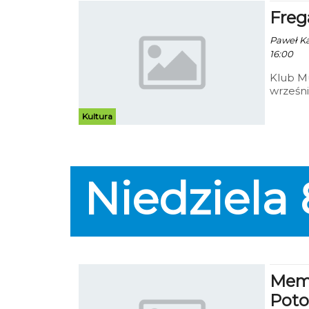
Freg
Paweł Kac
16:00
Klub Mu
wrześni
będzie 
miejsce
Kultura
Oba wyd
Niedziela
Memo
Poto