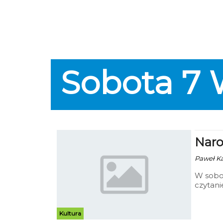
Sobota
7
Naro
Paweł Kac
W sobot
czytani
włączył
11.00 p
przy pl
Kultura
Miejsk