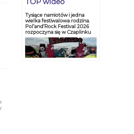
TOP wideo
Tysiące namiotów i jedna
wielka festiwalowa rodzina.
Pol’and’Rock Festival 2026
rozpoczyna się w Czaplinku
a za
e
y
zin
e