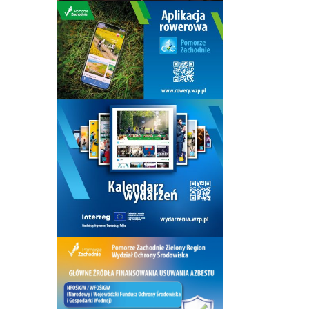
at
ył