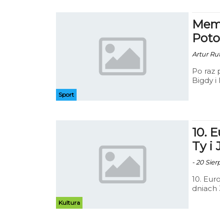
Memo
Poto
Artur Rut
Po raz 
Bigdy i
Gwardia
Sport
10. 
Ty i 
- 20 Sier
10. Eur
dniach 
Kultura