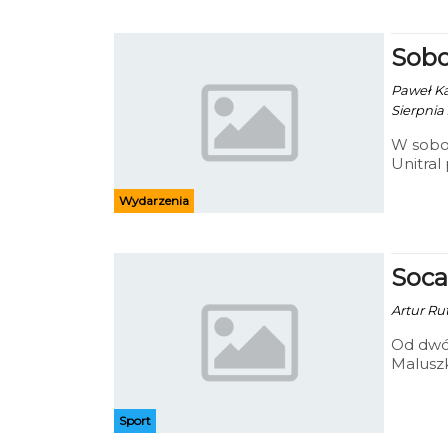
wiersze
Sobo
Paweł Kac
Sierpnia 
W sobot
Unitral
ogólnop
przewod
Wydarzenia
jest je
do akcji
Soca
Artur Rut
Od dwóc
Malusz
które d
Ronaldo
Sport