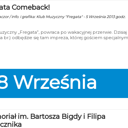
ata Comeback!
zor / info. i grafika: Klub Muzyczny "Fregata" - 5 Września 2013 godz.
zyczny „Fregata”, powraca po wakacyjnej przerwie. Dzisiaj 
a br.) odbędzie się tam impreza, której gościem specjalny
DJ Fafaq. Natomiast w sobotę (7 września br.) będzie mieć
 zabawa ph. „We Love Fregata”, podczas której zagra DJ H
arzenia rozpoczną się o godz. 21.00.
8
Września
riał im. Bartosza Bigdy i Filipa
cznika