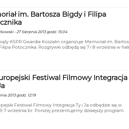
riał im. Bartosza Bigdy i Filipa
cznika
kowski - 27 Sierpnia 2013 godz. 15:04
piąty KSPR Gwardia Koszalin organizuje Memoriał im. Barto
 Filipa Potocznika. Rozgrywki odbędą się 7 i 8 września w hali
 przy ul. Fałata 34.
Europejski Festiwal Filmowy Integracja
Ja
pnia 2013 godz. 12:19
opejski Festiwal Filmowy Integracja Ty i Ja odbędzie się w
3-7 września br. Poniżej prezentujemy dzisiejszy program.