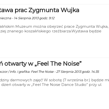
awa prac Zygmunta Wujka
ieczna - 14 Sierpnia 2013 godz. 9:12
alińskim Muzeum można obejrzeć prace Zygmunta Wujka,
ziej znanego koszalińskiego rzeźbiarza.Wystawa będzie
towana w Muzeum do 17 września.
ń otwarty w „Feel The Noise”
zor / info. i grafika: Feel The Noise - 27 Sierpnia 2013 godz. 14:35
dziny darmowych zajęć! W sobotę (7 września br.) będzie m
 dzień otwarty w „Feel The Noise Dance Studio” przy ul.
zkańskiej 24 w Koszalinie. Chętni będą mogli wziąć udział w
ach dla osób początkujących, średniozaawansowanych bądź
owanych. Po wydarzeniu, które rozpocznie się o godz. 17.0
się zapisy do poszczególnych grup tanecznych.