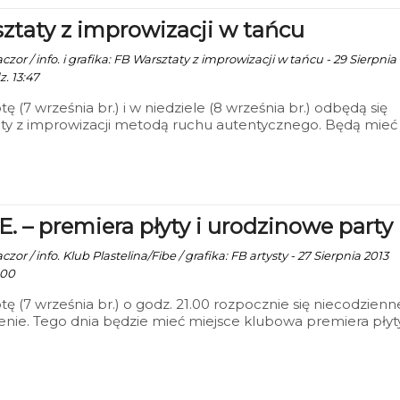
ztaty z improwizacji w tańcu
zor / info. i grafika: FB Warsztaty z improwizacji w tańcu - 29 Sierpnia
. 13:47
ę (7 września br.) i w niedziele (8 września br.) odbędą się
ty z improwizacji metodą ruchu autentycznego. Będą mieć
jsce w Szkole Tańca „Arte Tendence” przy ul. Powstańców
olskich 23 (Sala Baletowa na 1-ym piętrze w Szkole
owej nr 9). Zajęcia poprowadzi Alicja Miszczor-Jobda. Cen
 warsztatu to 60 zł.
.E. – premiera płyty i urodzinowe party
zor / info. Klub Plastelina/Fibe / grafika: FB artysty - 27 Sierpnia 2013
:00
ę (7 września br.) o godz. 21.00 rozpocznie się niecodzienn
nie. Tego dnia będzie mieć miejsce klubowa premiera płyt
E”. Impreza będzie połączone z zabawą z okazji 30-tych urod
ofa „Fibe” Himkowskiego. Wydarzenie odbędzie się w klubi
na przy ul. Mickiewicza 8/7a. Bilety w cenie 5 zł.