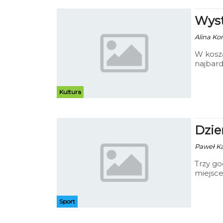
Wyst
Alina Kon
W kosz
najbard
prezen
Kultura
Dzie
Paweł Kac
Trzy go
miejsce
Francis
zajęci
zaawans
Sport
odbędą 