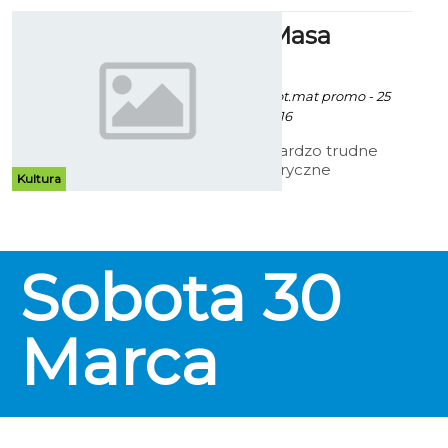
Marcowa Masa
Krytyczna
Patrycja Koźlarek, fot.mat promo - 25
Marca 2013 godz. 11:16
Ze względu na bardzo trudne
warunki atmosferyczne
Kultura
organizatorzy PRZENOSZĄ
Pierwszą Wiosenną Masę
Krytyczną na przyszły tydzień tj na
5.04.2013.
Sobota
30
Marca