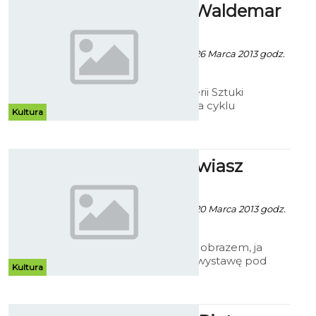
ShortArt - Waldemar
Marszałek
Patrycja Koźlarek - 26 Marca 2013 godz.
8:49
W Bałtyckiej Galerii Sztuki
pierwsza wystawa cyklu
Kultura
„ShortArt”. Na ścianach prace
Waldemara Marszałka.
Ty przemawiasz
obrazem...
Patrycja Kożlarek - 20 Marca 2013 godz.
16:58
„Ty przemawiasz obrazem, ja
maluję słowem” wystawę pod
Kultura
takim tytułem można obejrzeć w
nauczycielskiej Galerii "N"