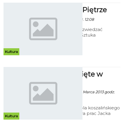
Galeria Na Piętrze
- 21 Marca 2013 godz. 12:08
W Galerii można zwiedzać
wystawę Polska Sztuka
Współczesna – malarstwo i
grafika.
Kultura
Obrazy Święte w
Muzeum
Patrycja Koźlare - 21 Marca 2013 godz.
10:16
W Galerii Antresola koszalińskiego
muzeum wystawa prac Jacka
Kultura
Maślankiewicza - „Obrazy Święte”