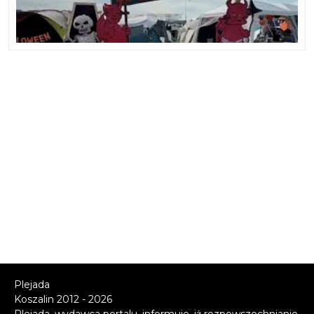
Plejada
Koszalin 2012 - 2026
Plejada, wydawca portalu, informuje, iż rozpowszechnianie