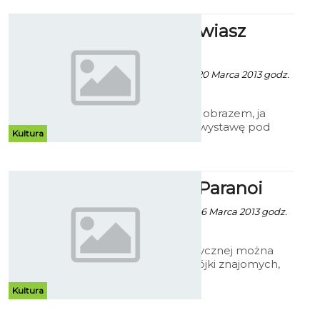
Ty przemawiasz
obrazem...
Patrycja Kożlarek - 20 Marca 2013 godz.
16:58
„Ty przemawiasz obrazem, ja
maluję słowem” wystawę pod
Kultura
takim tytułem można obejrzeć w
nauczycielskiej Galerii "N"
Generator Paranoi
Patrycja Kożlarek - 16 Marca 2013 godz.
6:53
W Centrali Artystycznej można
oglądać prace trójki znajomych,
którzy określają się mianem
Generator Paranoi.
Kultura