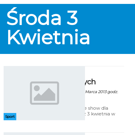
Środa
3
Kwietnia
Show dla
najmłodszych
Artur Rutkowski - 21 Marca 2013 godz.
13:14
Kolejne sportowe show dla
najmłodszych, już 3 kwietnia w
Sport
koszalińskiej Hali Widowiskowo-
Sportowej w będzie na pewno
bardzo gorąco.