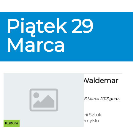
Piątek
29
Marca
ShortArt - Waldemar
Marszałek
Patrycja Koźlarek - 26 Marca 2013 godz.
8:49
W Bałtyckiej Galerii Sztuki
pierwsza wystawa cyklu
Kultura
„ShortArt”. Na ścianach prace
Waldemara Marszałka.