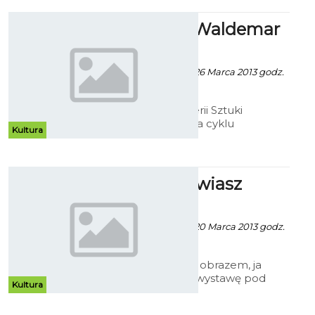
ShortArt - Waldemar
Marszałek
Patrycja Koźlarek - 26 Marca 2013 godz.
8:49
W Bałtyckiej Galerii Sztuki
pierwsza wystawa cyklu
Kultura
„ShortArt”. Na ścianach prace
Waldemara Marszałka.
Ty przemawiasz
obrazem...
Patrycja Kożlarek - 20 Marca 2013 godz.
16:58
„Ty przemawiasz obrazem, ja
maluję słowem” wystawę pod
Kultura
takim tytułem można obejrzeć w
nauczycielskiej Galerii "N"