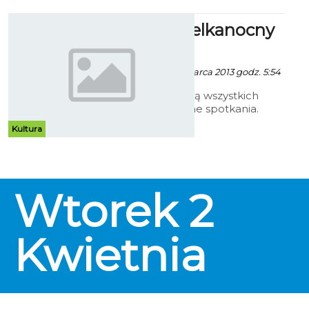
DZBuk Wielkanocny
w BeWuA
Kuba Grabski - 26 Marca 2013 godz. 5:54
Niepisaną tradycją wszystkich
świąt są muzyczne spotkania.
Studenci lub Ci co wybrali inne od
Kultura
Koszalina miejsca do życia,
przybywają do swych rodzin, a
wieczorami biesadują ze
znajomymi w klubach i knajpach.
Fajnie, że także grają, jak w
Wtorek
2
BeWuA w świąteczną niedzielę.
Kwietnia