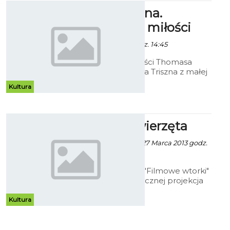
DKF - Triszna.
Pragnienie miłości
- 20 Marca 2013 godz. 14:45
Adaptacja powieści Thomasa
Hardy'ego. Piękna Triszna z małej
hinduskiej wsi daje się oczarować
Kultura
bogatemu Hindusowi. Jednak
różnice między nimi zaprowadzą
ich do tragedii.
To tylko zwierzęta
Patrycja Kożlarek - 27 Marca 2013 godz.
9:17
W ramach cyklu "Filmowe wtorki"
w Centrali Artystycznej projekcja
filmu z 2012 roku - "To tylko
zwierzęta"
Kultura