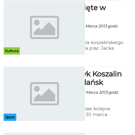
Obrazy Święte w
Muzeum
Patrycja Koźlare - 21 Marca 2013 godz.
10:16
W Galerii Antresola koszalińskiego
muzeum wystawa prac Jacka
Kultura
Maślankiewicza - „Obrazy Święte”
MWJ: Bałtyk Koszalin
- Lechia Gdańsk
Artur Rutkowski - 27 Marca 2013 godz.
6:54
Po porażce i remisie kolejne
mecze w sobotę 30 marca
Sport
rozegrają młodzi piłkarze w
Międzywojewódzkiej lidze
juniorów młodszych i starszych.