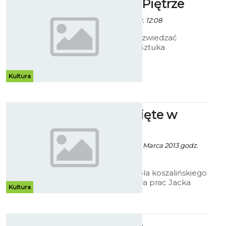
Galeria Na Piętrze
- 21 Marca 2013 godz. 12:08
W Galerii można zwiedzać
wystawę Polska Sztuka
Współczesna – malarstwo i
grafika.
Kultura
Obrazy Święte w
Muzeum
Patrycja Koźlare - 21 Marca 2013 godz.
10:16
W Galerii Antresola koszalińskiego
muzeum wystawa prac Jacka
Kultura
Maślankiewicza - „Obrazy Święte”
Fotobranie