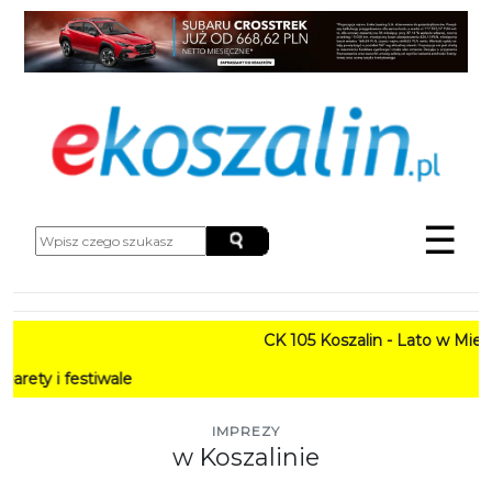
☰
CK 105 Koszalin - Lato w Mieście H
stiwale
IMPREZY
w Koszalinie