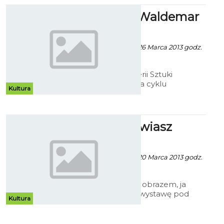
ShortArt - Waldemar
Marszałek
Patrycja Koźlarek - 26 Marca 2013 godz.
8:49
W Bałtyckiej Galerii Sztuki
pierwsza wystawa cyklu
Kultura
„ShortArt”. Na ścianach prace
Waldemara Marszałka.
Ty przemawiasz
obrazem...
Patrycja Kożlarek - 20 Marca 2013 godz.
16:58
„Ty przemawiasz obrazem, ja
maluję słowem” wystawę pod
Kultura
takim tytułem można obejrzeć w
nauczycielskiej Galerii "N"