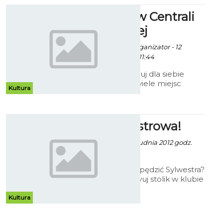
godzinie 16.
Sylwester w Centrali
Artystycznej
Ewa Zielińska fot. organizator - 12
Grudnia 2012 godz. 11:44
Szybko zarezerwuj dla siebie
stolik, bo już niewiele miejsc
Kultura
zostało.
Noc Sylwestrowa!
Ewa Zielińska - 4 Grudnia 2012 godz.
11:35
Nie wiesz gdzie spędzić Sylwestra?
Już dziś zarezerwuj stolik w klubie
Kawałek Podłogi. Czytaj
szczegóły!
Kultura