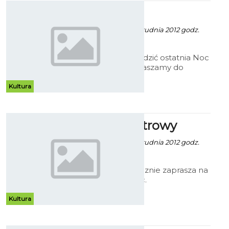
Sylwek!
Ewa Zielińska - 17 Grudnia 2012 godz.
9:32
Nie wiesz jak spędzić ostatnia Noc
Roku 2012? Zapraszamy do
Inferno na szaleństwo
Sylwestrowej Nocy.
Kultura
Bal Sylwestrowy
Ewa Zielińska - 17 Grudnia 2012 godz.
9:36
Park Cafe serdecznie zaprasza na
Sylwestrowa Noc.
Kultura