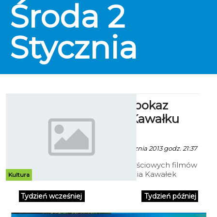
Środa
2
Stycznia
Darmowy pokaz
filmów w Kawałku
Podłogi
Kuba Janiel - 2 Stycznia 2013 godz. 21:37
Na pokazy wartościowych filmów
zaprasza 2 stycznia Kawałek
Kultura
Podłogi. Co ciekawe, będą one
zupełnie darmowe.
Tydzień wcześniej
Tydzień później