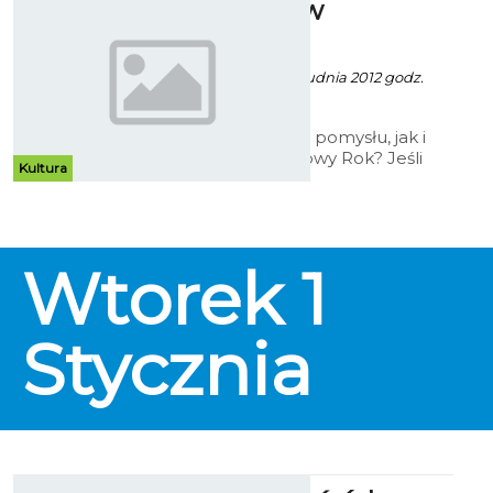
Sylwester w
Kryterium
Ewa Zielińska - 6 Grudnia 2012 godz.
13:05
Nie masz jeszcze pomysłu, jak i
gdzie powitać Nowy Rok? Jeśli
Kultura
lubisz kino, skorzystaj z
zaproszenia do Kryterium i tę
wyjątkową sylwestrową noc
spędź przed wielkim ekranem!!!
Wtorek
1
Stycznia