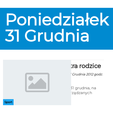
pierwszy w tym sezonie pokonani
w ERGO Arenie?
Poniedziałek
31
Grudnia
Dzieci kontra rodzice
Artur Rutkowski - 27 Grudnia 2012 godz.
13:56
W poniedziałek, 31 grudnia, na
boiskach orlik zarządzanych
przez ZOS sp. z o.o. odbędą się
sylwestrowe mecze o puchar
Sport
prezydenta Koszalina pod nazwą
Dzieci kontra Rodzice. Początek o