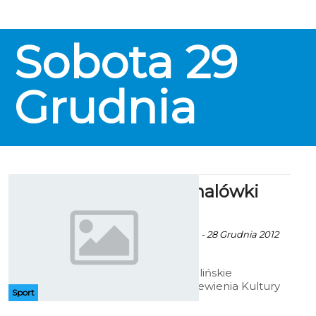
Sobota
29
Grudnia
Amatorzy halówki
(29.12)
LBM / TKKF Koszalin - 28 Grudnia 2012
godz. 17:25
29 grudnia Koszalińskie
Towarzystwo Krzewienia Kultury
Sport
Fizycznej zaprasza sympatyków
halowej odmiany piłki nożnej na