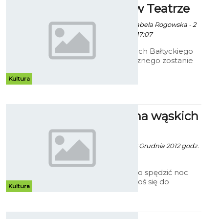
Sylwester w Teatrze
Ewa Zielińska fot. Izabela Rogowska - 2
Grudnia 2012 godz. 17:07
Już dziś na deskach Bałtyckiego
Teatru Dramatycznego zostanie
wystawiona sztuka angielska
autora Robina Hawdona pt.
Kultura
„Wieczór kawalerski”.
Sylwester na wąskich
torach
Artur Rutkowski - 22 Grudnia 2012 godz.
6:35
Chcesz nietypowo spędzić noc
sylwestrową? Zgłoś się do
Kultura
Towarzystwa Miłośników
Koszalińskiej Wąskotorówki, które
po raz drugi organizuje sylwestra
pod chmurką ale na torach.