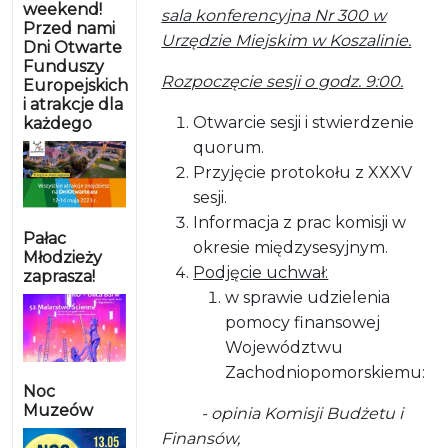
weekend!
sala konferencyjna Nr 300 w
Przed nami
Urzędzie Miejskim w Koszalinie.
Dni Otwarte
Funduszy
Rozpoczęcie sesji o godz. 9:00.
Europejskich
i atrakcje dla
Otwarcie sesji i stwierdzenie
każdego
quorum.
Przyjęcie protokołu z XXXV
sesji.
Informacja z prac komisji w
Pałac
okresie międzysesyjnym.
Młodzieży
Podjęcie uchwał:
zaprasza!
w sprawie udzielenia
pomocy finansowej
Województwu
Zachodniopomorskiemu:
Noc
Muzeów
- opinia Komisji Budżetu i
Finansów,