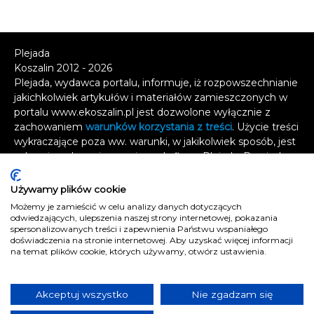
Plejada
Koszalin 2012 - 2026
Plejada, wydawca portalu, informuje, iż rozpowszechnianie
jakichkolwiek artykułów i materiałów zamieszczonych w
portalu www.ekoszalin.pl jest dozwolone wyłącznie z
zachowaniem
warunków korzystania z treści
. Użycie treści
wykraczające poza ww. warunki, w jakikolwiek sposób, jest
zabronione bez pisemnej zgody firmy Plejada. Dowiedz
się, w jaki sposób możesz uzyskać
licencję na
wykorzystanie treści
.
Używamy plików cookie
Możemy je zamieścić w celu analizy danych dotyczących
Naruszenie tych zasad jest łamaniem prawa i grozi
odwiedzających, ulepszenia naszej strony internetowej, pokazania
odpowiedzialnością karną.
spersonalizowanych treści i zapewnienia Państwu wspaniałego
doświadczenia na stronie internetowej. Aby uzyskać więcej informacji
Wszelkie prawa zastrzeżone
.
na temat plików cookie, których używamy, otwórz ustawienia.
Reklama
Kontakt
Akceptuj wszystko
Nie zgadzam się
Polityka prywatności