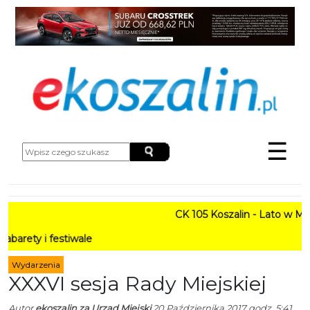
☰
CK 105 Koszalin - Lato w Mieście 
festiwale
Wydarzenia
XXXVI sesja Rady Miejskiej
Autor
ekoszalin za Urząd Miejski
20 Października 2017 godz. 5:41