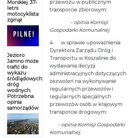
przewozu w publicznym
Morskiej. 37-
letni
transporcie zbiorowym:
motocyklista
zginął
- opinia Komisji
Gospodarki Komunalnej.
4. w sprawie upoważnienia
Dyrektora Zarządu Dróg i
Jezioro
Transportu w Koszalinie do
Jamno może
wydawania decyzji
trafić do
wykazu
administracyjnych dotyczących
śródlądowych
zezwoleń na wykonywanie
dróg
regularnych przewozów i
wodnych.
Potrzebna
regularnych specjalnych
opinia
przewozów osób w krajowym
samorządów
transporcie drogowym
:
- opinia Komisji Gospodarki
Komunalnej.