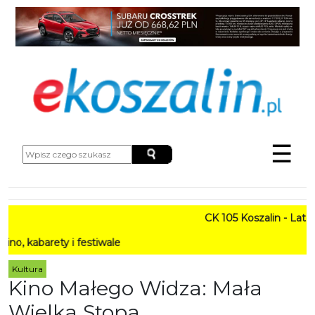
☰
CK 105 Koszalin - Lato w Mi
ety i festiwale
Kultura
Kino Małego Widza: Mała
Wielka Stopa