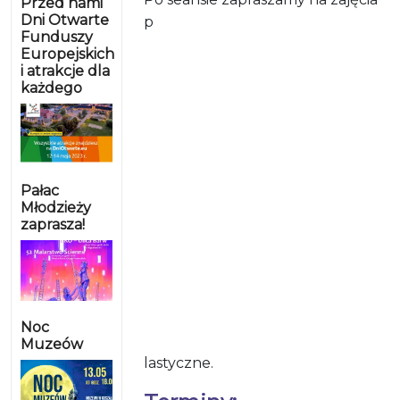
Przed nami
Dni Otwarte
p
Funduszy
Europejskich
i atrakcje dla
każdego
Pałac
Młodzieży
zaprasza!
Noc
Muzeów
lastyczne.