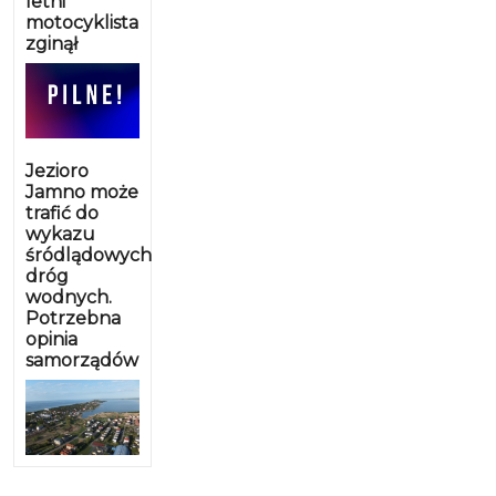
letni
motocyklista
zginął
Jezioro
Jamno może
trafić do
wykazu
śródlądowych
dróg
wodnych.
Potrzebna
opinia
samorządów