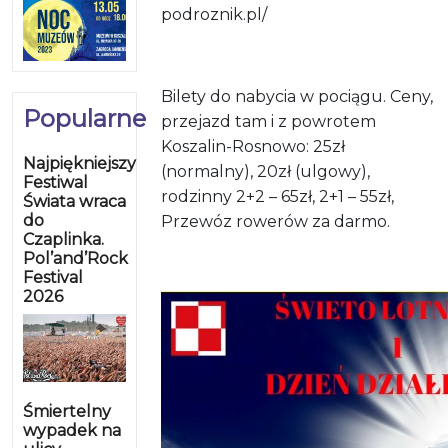
podroznik.pl/
Bilety do nabycia w pociągu. Ceny,
Popularne
przejazd tam i z powrotem
Koszalin-Rosnowo: 25zł
Najpiękniejszy
(normalny), 20zł (ulgowy),
Festiwal
rodzinny 2+2 – 65zł, 2+1 – 55zł,
Świata wraca
do
Przewóz rowerów za darmo.
Czaplinka.
Pol’and’Rock
Festival
2026
Śmiertelny
wypadek na