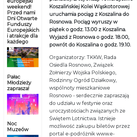
europejski
Koszalińskiej Kolei Wąskotorowej
weekend!
Przed nami
uruchamia pociąg z Koszalina do
Dni Otwarte
Rosnowa. Pociąg wyruszy w
Funduszy
piątek o godz. 13.00 z Koszalina.
Europejskich
i atrakcje dla
Wyjazd z Rosnowa o godz. 18.00,
każdego
powrót do Koszalina o godz. 19.10.
Organizatorzy: TKKW, Rada
Osiedla Rosnowo, Związek
Żołnierzy Wojska Polskiego,
Pałac
Rodzinny Ogród Działkowy,
Młodzieży
wspólnoty mieszkaniowe
zaprasza!
Rosnowo - serdecznie zapraszają
do udziału w festynie oraz
uroczystościach związanych ze
Świętem Lotnictwa. Istnieje
Noc
możliwość zakupu biletów przez
Muzeów
portal e-podróżnik www.e-