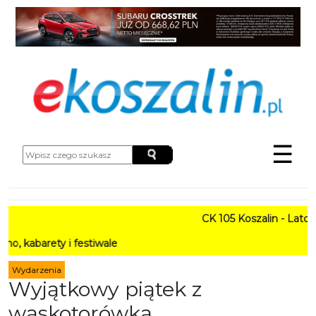
☰
CK 105 Koszalin - Lato w Mieś
y i festiwale
Wydarzenia
Wyjątkowy piątek z
wąskotorówką