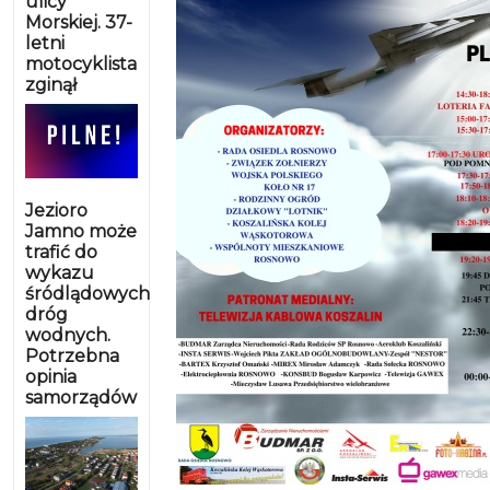
ulicy
Morskiej. 37-
letni
motocyklista
zginął
Jezioro
Jamno może
trafić do
wykazu
śródlądowych
dróg
wodnych.
Potrzebna
opinia
samorządów