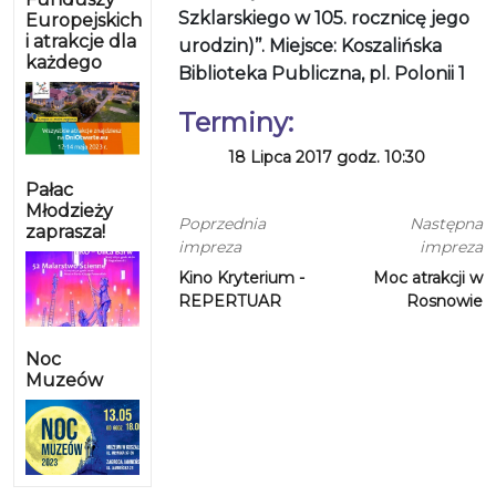
Szklarskiego w 105. rocznicę jego
Europejskich
i atrakcje dla
urodzin)’’. Miejsce: Koszalińska
każdego
Biblioteka Publiczna, pl. Polonii 1
Terminy:
18 Lipca 2017 godz. 10:30
Pałac
Młodzieży
Poprzednia
Następna
zaprasza!
impreza
impreza
Kino Kryterium -
Moc atrakcji w
REPERTUAR
Rosnowie
Noc
Muzeów