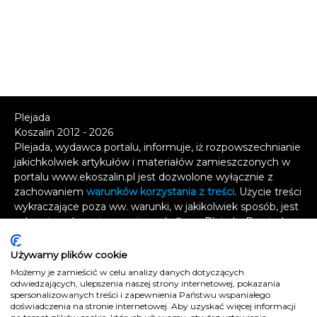
Plejada
Koszalin 2012 - 2026
Plejada, wydawca portalu, informuje, iż rozpowszechnianie
jakichkolwiek artykułów i materiałów zamieszczonych w
portalu www.ekoszalin.pl jest dozwolone wyłącznie z
zachowaniem
warunków korzystania z treści
. Użycie treści
wykraczające poza ww. warunki, w jakikolwiek sposób, jest
zabronione bez pisemnej zgody firmy Plejada. Dowiedz
się, w jaki sposób możesz uzyskać
licencję na
wykorzystanie treści
.
Używamy plików cookie
Możemy je zamieścić w celu analizy danych dotyczących
Naruszenie tych zasad jest łamaniem prawa i grozi
odwiedzających, ulepszenia naszej strony internetowej, pokazania
odpowiedzialnością karną.
spersonalizowanych treści i zapewnienia Państwu wspaniałego
doświadczenia na stronie internetowej. Aby uzyskać więcej informacji
Wszelkie prawa zastrzeżone
.