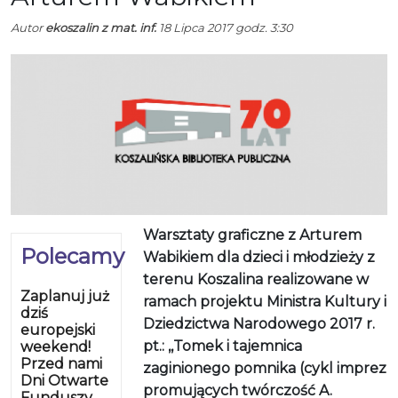
Autor
ekoszalin z mat. inf.
18 Lipca 2017 godz. 3:30
Warsztaty graficzne z Arturem
Polecamy
Wabikiem dla dzieci i młodzieży z
terenu Koszalina realizowane w
Zaplanuj już
ramach projektu Ministra Kultury i
dziś
Dziedzictwa Narodowego 2017 r.
europejski
pt.: ,,Tomek i tajemnica
weekend!
Przed nami
zaginionego pomnika (cykl imprez
Dni Otwarte
promujących twórczość A.
Funduszy