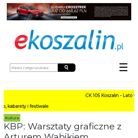
☰
CK 105 Koszalin - Lato w M
rety i festiwale
Kultura
KBP: Warsztaty graficzne z
Arturem Wabikiem