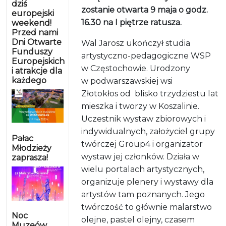
dziś
zostanie otwarta 9 maja o godz.
europejski
16.30 na I piętrze ratusza.
weekend!
Przed nami
Dni Otwarte
Wal Jarosz ukończył studia
Funduszy
artystyczno-pedagogiczne WSP
Europejskich
w Częstochowie. Urodzony
i atrakcje dla
każdego
w podwarszawskiej wsi
Złotokłos
od blisko trzydziestu lat
mieszka i tworzy w Koszalinie.
Uczestnik wystaw zbiorowych i
indywidualnych, założyciel grupy
Pałac
twórczej Group4 i organizator
Młodzieży
wystaw jej członków. Działa w
zaprasza!
wielu portalach artystycznych,
organizuje plenery i wystawy dla
artystów tam poznanych. Jego
twórczość to głównie malarstwo
Noc
olejne, pastel olejny, czasem
Muzeów