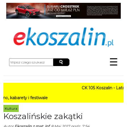
☰
CK 105 Koszalin - Lato w Mi
ety i festiwale
Kultura
Koszalińskie zakątki
Autor
Ekoszalin z mat. inf.
8 Maj 2017 godz. 7:54