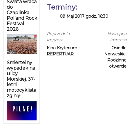
Świata wraca
Terminy:
do
Czaplinka.
09 Maj 2017 godz. 16:30
Pol’and’Rock
Festival
2026
Poprzednia
Następna
impreza
impreza
Kino Kryterium -
Osiedle
REPERTUAR
Norweskie:
Rodzinne
Śmiertelny
otwarcie
wypadek na
ulicy
Morskiej. 37-
letni
motocyklista
zginął