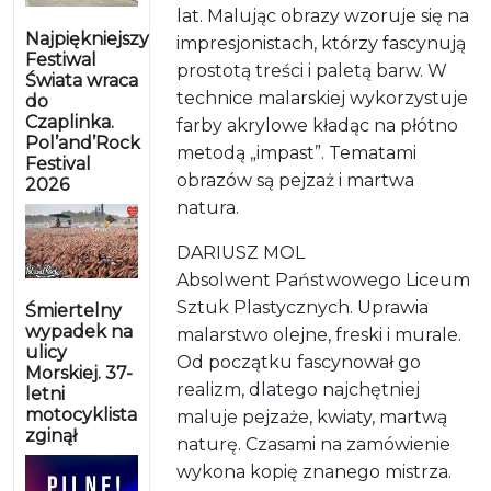
lat. Malując obrazy wzoruje się na
Najpiękniejszy
impresjonistach, którzy fascynują
Festiwal
prostotą treści i paletą barw. W
Świata wraca
technice malarskiej wykorzystuje
do
Czaplinka.
farby akrylowe kładąc na płótno
Pol’and’Rock
metodą „impast”. Tematami
Festival
obrazów są pejzaż i martwa
2026
natura.
DARIUSZ MOL
Absolwent Państwowego Liceum
Sztuk Plastycznych. Uprawia
Śmiertelny
wypadek na
malarstwo olejne, freski i murale.
ulicy
Od początku fascynował go
Morskiej. 37-
realizm, dlatego najchętniej
letni
motocyklista
maluje pejzaże, kwiaty, martwą
zginął
naturę. Czasami na zamówienie
wykona kopię znanego mistrza.