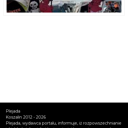
Plejada
Koszalin 2012 - 2026
Plejada, wydawca portalu, informuje, iż rozpowszechnianie