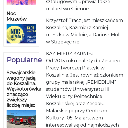
sztalugowym uprawia także
malarstwo ścienne.
Noc
Muzeów
Krzysztof Tracz jest mieszkańcem
Koszalina, Kazimierz Karniej
mieszka w Mielnie, a Dariusz Mol
w Strzekęcinie.
KAZIMIERZ KARNIEJ
Popularne
Od 2013 roku należy do Zespołu
Pracy Twórczej Plastyki w
Szwajcarskie
Koszalinie. Jest również członkiem
wagony jadą
grupy malarskiej „REMEDIUM”
do Koszalina.
Wąskotorówka
studentów Uniwersytetu III
znacząco
Wieku przy Politechnice
zwiększy
Koszalińskiej oraz Zespołu
liczbę miejsc
Malarskiego przy Centrum
Kultury 105. Malarstwem
interesował się od najmłodszych