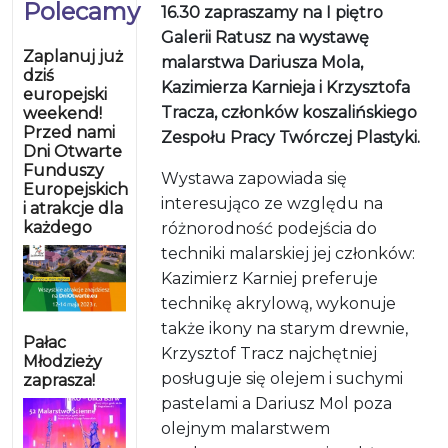
Polecamy
16.30 zapraszamy na I piętro
Galerii Ratusz na wystawę
Zaplanuj już
malarstwa Dariusza Mola,
dziś
Kazimierza Karnieja i Krzysztofa
europejski
Tracza, członków koszalińskiego
weekend!
Przed nami
Zespołu Pracy Twórczej Plastyki.
Dni Otwarte
Funduszy
Wystawa zapowiada się
Europejskich
interesująco ze względu na
i atrakcje dla
każdego
różnorodność podejścia do
techniki malarskiej jej członków:
Kazimierz Karniej preferuje
technikę akrylową, wykonuje
także ikony na starym drewnie,
Pałac
Krzysztof Tracz najchętniej
Młodzieży
posługuje się olejem i suchymi
zaprasza!
pastelami a Dariusz Mol poza
olejnym malarstwem