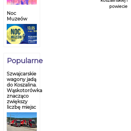
koszalińskiej i
powiecie
Noc
Muzeów
Popularne
Szwajcarskie
wagony jadą
do Koszalina.
Wąskotorówka
znacząco
zwiększy
liczbę miejsc