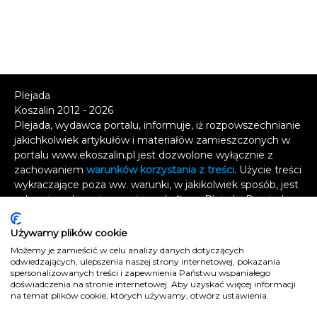
Plejada
Koszalin 2012 - 2026
Plejada, wydawca portalu, informuje, iż rozpowszechnianie
jakichkolwiek artykułów i materiałów zamieszczonych w
portalu www.ekoszalin.pl jest dozwolone wyłącznie z
zachowaniem
warunków korzystania z treści
. Użycie treści
wykraczające poza ww. warunki, w jakikolwiek sposób, jest
zabronione bez pisemnej zgody firmy Plejada. Dowiedz
się, w jaki sposób możesz uzyskać
licencję na
wykorzystanie treści
.
Używamy plików cookie
Możemy je zamieścić w celu analizy danych dotyczących
Naruszenie tych zasad jest łamaniem prawa i grozi
odwiedzających, ulepszenia naszej strony internetowej, pokazania
spersonalizowanych treści i zapewnienia Państwu wspaniałego
odpowiedzialnością karną.
doświadczenia na stronie internetowej. Aby uzyskać więcej informacji
Wszelkie prawa zastrzeżone
.
na temat plików cookie, których używamy, otwórz ustawienia.
Reklama