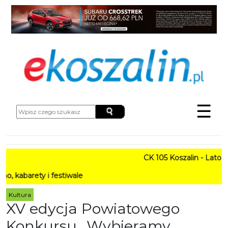
☰
CK 105 Koszalin - Lato w Mi
ety i festiwale
Kultura
XV edycja Powiatowego
Konkursu „Wybieramy