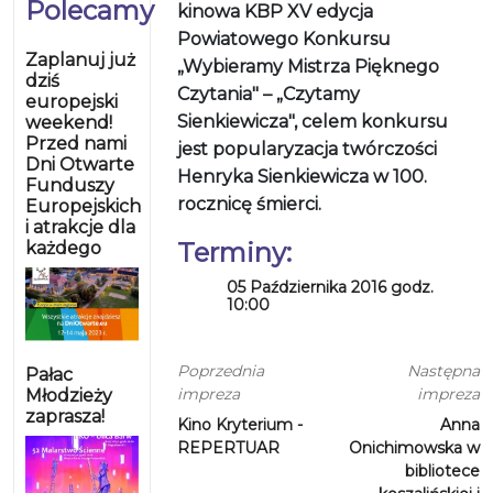
Polecamy
kinowa KBP XV edycja
Powiatowego Konkursu
Zaplanuj już
„Wybieramy Mistrza Pięknego
dziś
Czytania" – „Czytamy
europejski
Sienkiewicza", celem konkursu
weekend!
Przed nami
jest popularyzacja twórczości
Dni Otwarte
Henryka Sienkiewicza w 100.
Funduszy
rocznicę śmierci.
Europejskich
i atrakcje dla
Terminy:
każdego
05 Października 2016 godz.
10:00
Poprzednia
Następna
Pałac
impreza
impreza
Młodzieży
zaprasza!
Kino Kryterium -
Anna
REPERTUAR
Onichimowska w
bibliotece