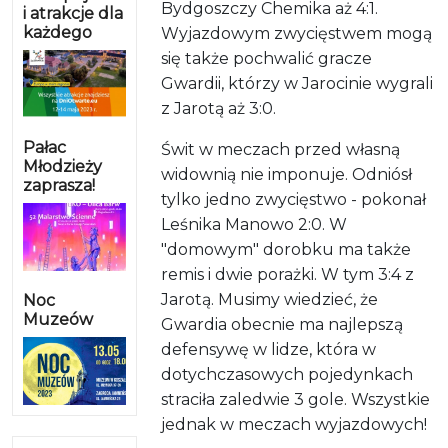
Bydgoszczy Chemika aż 4:1.
i atrakcje dla
każdego
Wyjazdowym zwycięstwem mogą
się także pochwalić gracze
Gwardii, którzy w Jarocinie wygrali
z Jarotą aż 3:0.
Pałac
Świt w meczach przed własną
Młodzieży
widownią nie imponuje. Odniósł
zaprasza!
tylko jedno zwycięstwo - pokonał
Leśnika Manowo 2:0. W
"domowym" dorobku ma także
remis i dwie porażki. W tym 3:4 z
Jarotą. Musimy wiedzieć, że
Noc
Muzeów
Gwardia obecnie ma najlepszą
defensywę w lidze, która w
dotychczasowych pojedynkach
straciła zaledwie 3 gole. Wszystkie
jednak w meczach wyjazdowych!