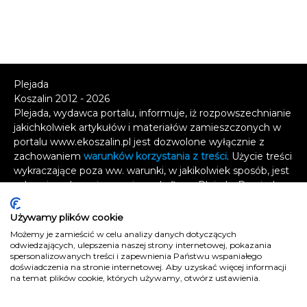
Plejada
Koszalin 2012 - 2026
Plejada, wydawca portalu, informuje, iż rozpowszechnianie
jakichkolwiek artykułów i materiałów zamieszczonych w
portalu www.ekoszalin.pl jest dozwolone wyłącznie z
zachowaniem
warunków korzystania z treści
. Użycie treści
wykraczające poza ww. warunki, w jakikolwiek sposób, jest
zabronione bez pisemnej zgody firmy Plejada. Dowiedz
się, w jaki sposób możesz uzyskać
licencję na
wykorzystanie treści
.
Używamy plików cookie
Możemy je zamieścić w celu analizy danych dotyczących
Naruszenie tych zasad jest łamaniem prawa i grozi
odwiedzających, ulepszenia naszej strony internetowej, pokazania
odpowiedzialnością karną.
spersonalizowanych treści i zapewnienia Państwu wspaniałego
doświadczenia na stronie internetowej. Aby uzyskać więcej informacji
Wszelkie prawa zastrzeżone
.
na temat plików cookie, których używamy, otwórz ustawienia.
Reklama