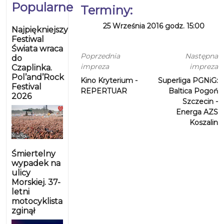
Popularne
Terminy:
25 Września 2016 godz. 15:00
Najpiękniejszy
Festiwal
Świata wraca
Poprzednia
Następna
do
impreza
impreza
Czaplinka.
Pol’and’Rock
Kino Kryterium -
Superliga PGNiG:
Festival
REPERTUAR
Baltica Pogoń
2026
Szczecin -
Energa AZS
Koszalin
Śmiertelny
wypadek na
ulicy
Morskiej. 37-
letni
motocyklista
zginął