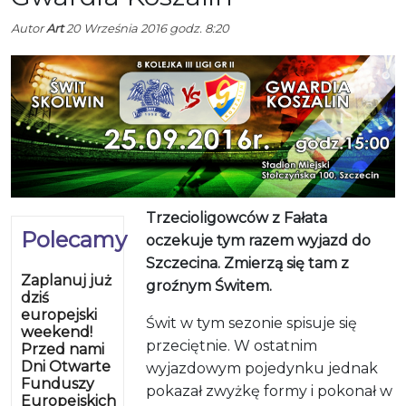
Autor
Art
20 Września 2016 godz. 8:20
Trzecioligowców z Fałata
Polecamy
oczekuje tym razem wyjazd do
Szczecina. Zmierzą się tam z
Zaplanuj już
groźnym Świtem.
dziś
europejski
Świt w tym sezonie spisuje się
weekend!
przeciętnie. W ostatnim
Przed nami
Dni Otwarte
wyjazdowym pojedynku jednak
Funduszy
pokazał zwyżkę formy i pokonał w
Europejskich