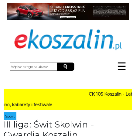
☰
CK 105 Koszalin - Lato w M
rety i festiwale
Sport
III liga: Świt Skolwin -
Gwardia Koszalin