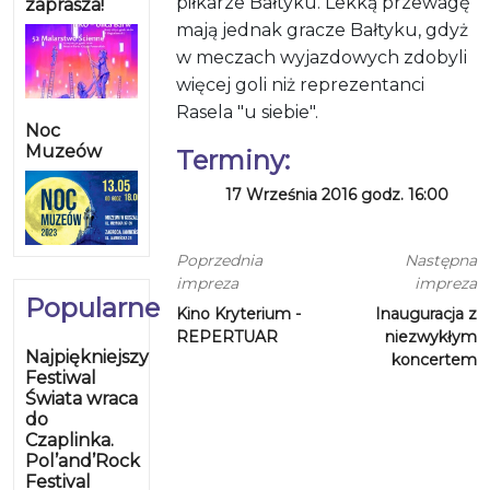
piłkarze Bałtyku. Lekką przewagę
zaprasza!
mają jednak gracze Bałtyku, gdyż
w meczach wyjazdowych zdobyli
więcej goli niż reprezentanci
Rasela "u siebie".
Noc
Muzeów
Terminy:
17 Września 2016 godz. 16:00
Poprzednia
Następna
impreza
impreza
Popularne
Kino Kryterium -
Inauguracja z
REPERTUAR
niezwykłym
Najpiękniejszy
koncertem
Festiwal
Świata wraca
do
Czaplinka.
Pol’and’Rock
Festival