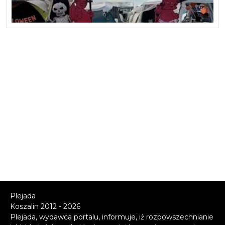
Plejada
Koszalin 2012 - 2026
Plejada, wydawca portalu, informuje, iż rozpowszechnianie