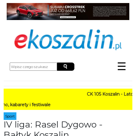
☰
CK 105 Koszalin - Lato w Mi
ety i festiwale
Sport
IV liga: Rasel Dygowo -
Bałtyk Koszalin