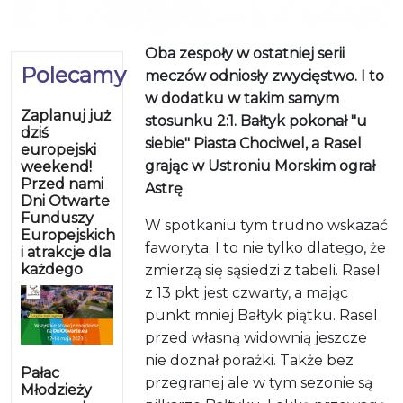
Oba zespoły w ostatniej serii
Polecamy
meczów odniosły zwycięstwo. I to
w dodatku w takim samym
Zaplanuj już
stosunku 2:1. Bałtyk pokonał "u
dziś
siebie" Piasta Chociwel, a Rasel
europejski
grając w Ustroniu Morskim ograł
weekend!
Przed nami
Astrę
Dni Otwarte
Funduszy
W spotkaniu tym trudno wskazać
Europejskich
faworyta. I to nie tylko dlatego, że
i atrakcje dla
każdego
zmierzą się sąsiedzi z tabeli. Rasel
z 13 pkt jest czwarty, a mając
punkt mniej Bałtyk piątku. Rasel
przed własną widownią jeszcze
nie doznał porażki. Także bez
Pałac
przegranej ale w tym sezonie są
Młodzieży