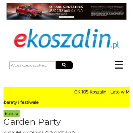
☰
CK 105 Koszalin - Lato w Mieście HA
tiwale
Kultura
Garden Party
Autor
Ala
23 Czerwca 2016 godz. 15:05