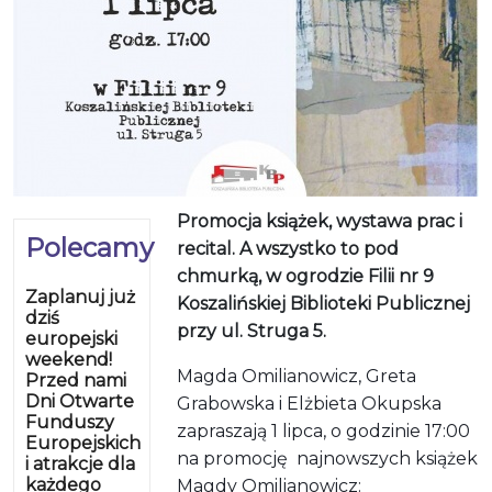
Promocja książek, wystawa prac i
Polecamy
recital. A wszystko to pod
chmurką, w ogrodzie Filii nr 9
Zaplanuj już
Koszalińskiej Biblioteki Publicznej
dziś
przy ul. Struga 5.
europejski
weekend!
Magda Omilianowicz, Greta
Przed nami
Dni Otwarte
Grabowska i Elżbieta Okupska
Funduszy
zapraszają 1 lipca, o godzinie 17:00
Europejskich
na promocję najnowszych książek
i atrakcje dla
każdego
Magdy Omilianowicz: