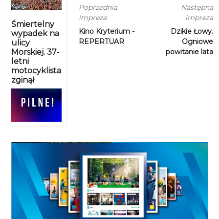
Poprzednia
Następna
impreza
impreza
Śmiertelny
Kino Kryterium -
Dzikie Łowy.
wypadek na
REPERTUAR
Ogniowe
ulicy
Morskiej. 37-
powitanie lata
letni
motocyklista
zginął