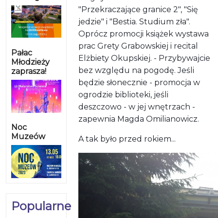
"Przekraczające granice 2", "Się
jedzie" i "Bestia. Studium zła".
Oprócz promocji książek wystawa
prac Grety Grabowskiej i recital
Pałac
Elżbiety Okupskiej. - Przybywajcie
Młodzieży
bez względu na pogodę. Jeśli
zaprasza!
będzie słonecznie - promocja w
ogrodzie biblioteki, jeśli
deszczowo - w jej wnętrzach -
zapewnia Magda Omilianowicz.
Noc
Muzeów
A tak było przed rokiem...
Popularne