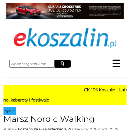
☰
CK 105 Koszalin - Lato w M
rety i festiwale
Sport
Marsz Nordic Walking
Autor
Ekoszalin za FB wydarzenia
21 Czerwca 2016 godz. 10:16