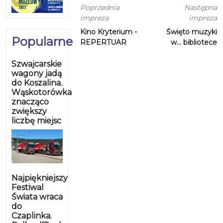
Poprzednia
Następna
impreza
impreza
Kino Kryterium -
Święto muzyki
Popularne
REPERTUAR
w… bibliotece
Szwajcarskie
wagony jadą
do Koszalina.
Wąskotorówka
znacząco
zwiększy
liczbę miejsc
Najpiękniejszy
Festiwal
Świata wraca
do
Czaplinka.