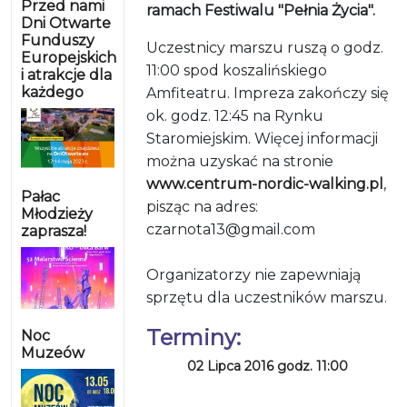
Przed nami
ramach Festiwalu "Pełnia Życia".
Dni Otwarte
Funduszy
Uczestnicy marszu ruszą o godz.
Europejskich
11:00 spod koszalińskiego
i atrakcje dla
każdego
Amfiteatru. Impreza zakończy się
ok. godz. 12:45 na Rynku
Staromiejskim.
Więcej informacji
można uzyskać na stronie
www.centrum-nordic-walking.pl
,
Pałac
pisząc na adres:
Młodzieży
czarnota13@gmail.com
zaprasza!
Organizatorzy nie zapewniają
sprzętu dla uczestników marszu.
Terminy:
Noc
Muzeów
02 Lipca 2016 godz. 11:00