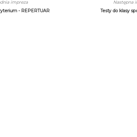
dnia impreza
Następna 
ryterium - REPERTUAR
Testy do klasy sp