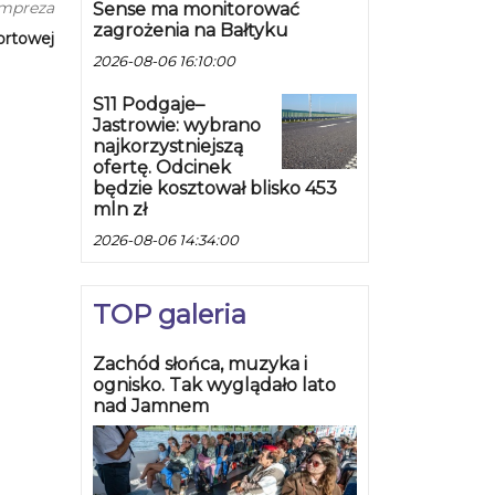
impreza
Sense ma monitorować
zagrożenia na Bałtyku
ortowej
2026-08-06 16:10:00
S11 Podgaje–
Jastrowie: wybrano
najkorzystniejszą
ofertę. Odcinek
będzie kosztował blisko 453
mln zł
2026-08-06 14:34:00
TOP galeria
Zachód słońca, muzyka i
ognisko. Tak wyglądało lato
nad Jamnem