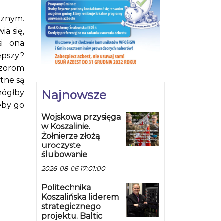
cznym.
ia się,
si ona
epszy?
ozorom
otne są
mógłby
Najnowsze
eby go
Wojskowa przysięga
w Koszalinie.
Żołnierze złożą
uroczyste
ślubowanie
2026-08-06 17:01:00
Politechnika
Koszalińska liderem
strategicznego
projektu. Baltic