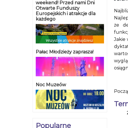
weekend! Przed nami Dni
Otwarte Funduszy
Najbl
Europejskich i atrakcje dla
Najlep
każdego
że de
funkc
Jakie
dyktat
Pałac Młodzieży zaprasza!
warto
wyglą
osiąg
Noc Muzeów
Począ
Ter
Popularne