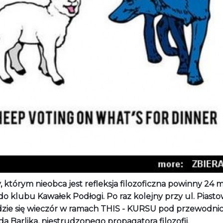
 którym nieobca jest refleksja filozoficzna powinny 24 m
o klubu Kawałek Podłogi. Po raz kolejny przy ul. Piasto
zie się wieczór w ramach THIS - KURSU pod przewodn
a Barlika, niestrudzonego propagatora filozofii.