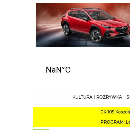
KULTURA I ROZRYWKA
S
CK 105 Koszalin - Lato 
PROGRAM: Lato w Amfiteatrz