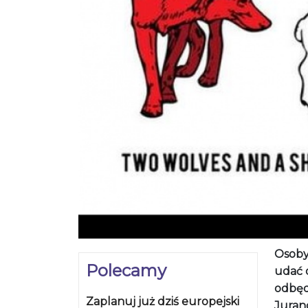
Osoby,
Polecamy
udać d
odbęd
Zaplanuj już dziś europejski
Jurand