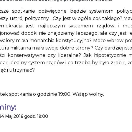
iższe spotkanie poświęcone będzie systemom polity
szy ustrój polityczny... Czy jest w ogóle coś takiego? Maw
mokracja jest najlepszym systemem rządów i mu
jonować dopóki nie znajdziemy lepszego, ale czy jest l
 walory miała monarchia konstytucyjna? Może wbrew p
ura militarna miała swoje dobre strony? Czy bardziej ist
ści konserwatywne czy liberalne? Jak hipotetycznie 
dać idealny system rządów i co trzeba by było zrobić, ż
nąć i utrzymać?
tek spotkania o godzinie 19:00. Wstęp wolny.
miny:
24 Maj 2016 godz. 19:00