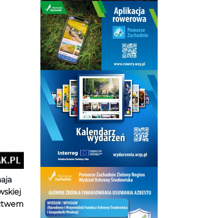
aja
wskiej
ictwem