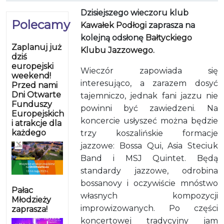
Dzisiejszego wieczoru klub
Polecamy
Kawałek Podłogi
zaprasza na
kolejną odsłonę
Bałtyckiego
Zaplanuj już
Klubu Jazzowego
.
dziś
europejski
Wieczór zapowiada się
weekend!
interesująco, a zarazem dosyć
Przed nami
Dni Otwarte
tajemniczo, jednak fani jazzu nie
Funduszy
powinni być zawiedzeni. Na
Europejskich
koncercie usłyszeć można będzie
i atrakcje dla
każdego
trzy koszalińskie formacje
jazzowe: Bossa Qui, Asia Steciuk
Band i MSJ Quintet. Będą
standardy jazzowe, odrobina
bossanovy i oczywiście mnóstwo
Pałac
własnych kompozycji
Młodzieży
improwizowanych. Po części
zaprasza!
koncertowej tradycyjny jam