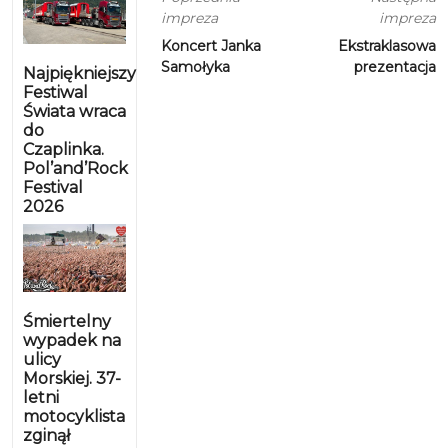
impreza
impreza
Koncert Janka
Ekstraklasowa
Samołyka
prezentacja
Najpiękniejszy
Festiwal
Świata wraca
do
Czaplinka.
Pol’and’Rock
Festival
2026
Śmiertelny
wypadek na
ulicy
Morskiej. 37-
letni
motocyklista
zginął