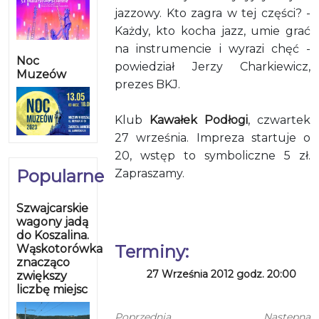
jazzowy. Kto zagra w tej części? -
Każdy, kto kocha jazz, umie grać
na instrumencie i wyrazi chęć -
Noc
powiedział Jerzy Charkiewicz,
Muzeów
prezes BKJ.
Klub
Kawałek Podłogi
, czwartek
27 września. Impreza startuje o
20, wstęp to symboliczne 5 zł.
Popularne
Zapraszamy.
Szwajcarskie
wagony jadą
do Koszalina.
Terminy:
Wąskotorówka
znacząco
27 Września 2012 godz. 20:00
zwiększy
liczbę miejsc
Poprzednia
Następna